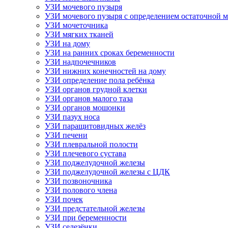
УЗИ мочевого пузыря
УЗИ мочевого пузыря с определением остаточной 
УЗИ мочеточника
УЗИ мягких тканей
УЗИ на дому
УЗИ на ранних сроках беременности
УЗИ надпочечников
УЗИ нижних конечностей на дому
УЗИ определение пола ребёнка
УЗИ органов грудной клетки
УЗИ органов малого таза
УЗИ органов мошонки
УЗИ пазух носа
УЗИ паращитовидных желёз
УЗИ печени
УЗИ плевральной полости
УЗИ плечевого сустава
УЗИ поджелудочной железы
УЗИ поджелудочной железы с ЦДК
УЗИ позвоночника
УЗИ полового члена
УЗИ почек
УЗИ предстательной железы
УЗИ при беременности
УЗИ селезёнки