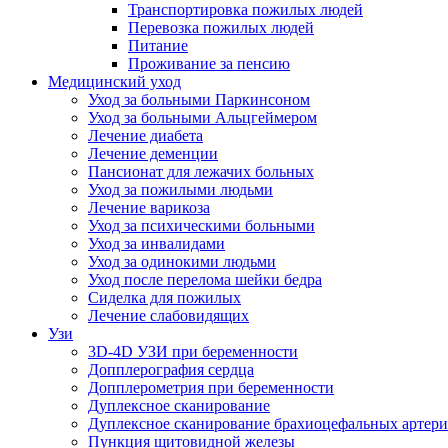
Транспортировка пожилых людей
Перевозка пожилых людей
Питание
Проживание за пенсию
Медицинский уход
Уход за больными Паркинсоном
Уход за больными Альцгеймером
Лечение диабета
Лечение деменции
Пансионат для лежачих больных
Уход за пожилыми людьми
Лечение варикоза
Уход за психическими больными
Уход за инвалидами
Уход за одинокими людьми
Уход после перелома шейки бедра
Сиделка для пожилых
Лечение слабовидящих
Узи
3D-4D УЗИ при беременности
Допплерография сердца
Допплерометрия при беременности
Дуплексное сканирование
Дуплексное сканирование брахиоцефальных артер
Пункция щитовидной железы