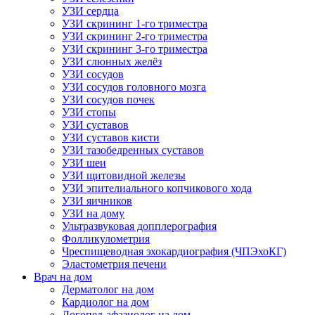
УЗИ сердца
УЗИ скрининг 1-го триместра
УЗИ скрининг 2-го триместра
УЗИ скрининг 3-го триместра
УЗИ слюнных желёз
УЗИ сосудов
УЗИ сосудов головного мозга
УЗИ сосудов почек
УЗИ стопы
УЗИ суставов
УЗИ суставов кисти
УЗИ тазобедренных суставов
УЗИ шеи
УЗИ щитовидной железы
УЗИ эпителиального копчикового хода
УЗИ яичников
УЗИ на дому
Ультразвуковая допплерография
Фолликулометрия
Чреспищеводная эхокардиография (ЧПЭхоКГ)
Эластометрия печени
Врач на дом
Дерматолог на дом
Кардиолог на дом
Логопед-афазиолог на дом