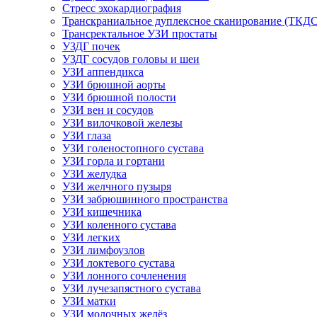
Стресс эхокардиография
Транскраниальное дуплексное сканирование (ТКДС
Трансректальное УЗИ простаты
УЗДГ почек
УЗДГ сосудов головы и шеи
УЗИ аппендикса
УЗИ брюшной аорты
УЗИ брюшной полости
УЗИ вен и сосудов
УЗИ вилочковой железы
УЗИ глаза
УЗИ голеностопного сустава
УЗИ горла и гортани
УЗИ желудка
УЗИ желчного пузыря
УЗИ забрюшинного пространства
УЗИ кишечника
УЗИ коленного сустава
УЗИ легких
УЗИ лимфоузлов
УЗИ локтевого сустава
УЗИ лонного сочленения
УЗИ лучезапястного сустава
УЗИ матки
УЗИ молочных желёз