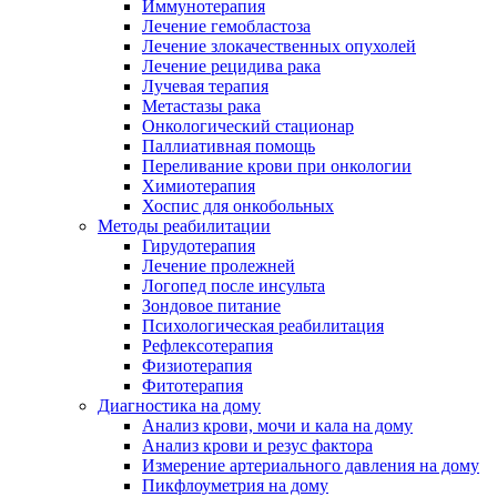
Иммунотерапия
Лечение гемобластоза
Лечение злокачественных опухолей
Лечение рецидива рака
Лучевая терапия
Метастазы рака
Онкологический стационар
Паллиативная помощь
Переливание крови при онкологии
Химиотерапия
Хоспис для онкобольных
Методы реабилитации
Гирудотерапия
Лечение пролежней
Логопед после инсульта
Зондовое питание
Психологическая реабилитация
Рефлексотерапия
Физиотерапия
Фитотерапия
Диагностика на дому
Анализ крови, мочи и кала на дому
Анализ крови и резус фактора
Измерение артериального давления на дому
Пикфлоуметрия на дому