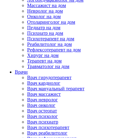
Массажист на дом
Невролог на дом
Онколог на дом
Отоларинголог на дом
Педиатр на дом
Психиатр на дом
Психотерапевт на дом
Реабилитолог на дом
Рефлексотерапевт на дом
Хирург на дом
Терапевт на дом
Травматолог на дом
Врачи
Врач гирудотерапевт
Врач кардиолог
Врач мануальный терапевт
Врач массажист
Врач невролог
Врач онколог
Врач остеопат
Врач психолог
Врач психиатр
Врач психотерапевт
Врач реабилитолог