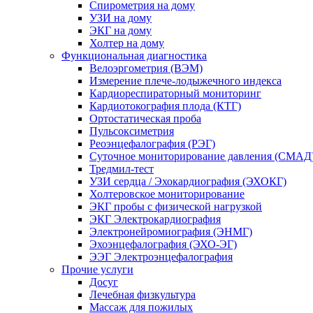
Спирометрия на дому
УЗИ на дому
ЭКГ на дому
Холтер на дому
Функциональная диагностика
Велоэргометрия (ВЭМ)
Измерение плече-лодыжечного индекса
Кардиореспираторный мониторинг
Кардиотокография плода (КТГ)
Ортостатическая проба
Пульсоксиметрия
Реоэнцефалография (РЭГ)
Суточное мониторирование давления (СМАД
Тредмил-тест
УЗИ сердца / Эхокардиография (ЭХОКГ)
Холтеровское мониторирование
ЭКГ пробы с физической нагрузкой
ЭКГ Электрокардиография
Электронейромиография (ЭНМГ)
Эхоэнцефалография (ЭХО-ЭГ)
ЭЭГ Электроэнцефалография
Прочие услуги
Досуг
Лечебная физкультура
Массаж для пожилых