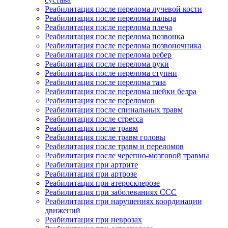
Реабилитация после перелома лучевой кости
Реабилитация после перелома пальца
Реабилитация после перелома плеча
Реабилитация после перелома позвонка
Реабилитация после перелома позвоночника
Реабилитация после перелома ребер
Реабилитация после перелома руки
Реабилитация после перелома ступни
Реабилитация после перелома таза
Реабилитация после перелома шейки бедра
Реабилитация после переломов
Реабилитация после спинальных травм
Реабилитация после стресса
Реабилитация после травм
Реабилитация после травм головы
Реабилитация после травм и переломов
Реабилитация после черепно-мозговой травмы
Реабилитация при артрите
Реабилитация при артрозе
Реабилитация при атеросклерозе
Реабилитация при заболеваниях ССС
Реабилитация при нарушениях координации
движений
Реабилитация при неврозах