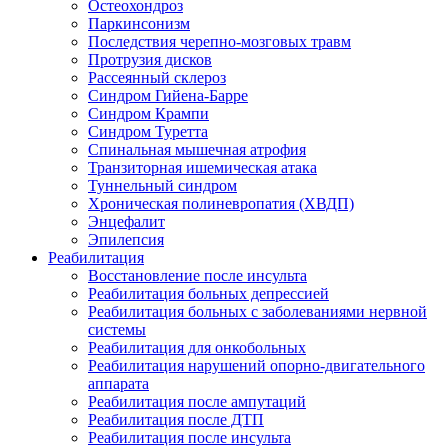
Остеохондроз
Паркинсонизм
Последствия черепно-мозговых травм
Протрузия дисков
Рассеянный склероз
Синдром Гийена-Барре
Синдром Крампи
Синдром Туретта
Спинальная мышечная атрофия
Транзиторная ишемическая атака
Туннельный синдром
Хроническая полиневропатия (ХВДП)
Энцефалит
Эпилепсия
Реабилитация
Восстановление после инсульта
Реабилитация больных депрессией
Реабилитация больных с заболеваниями нервной
системы
Реабилитация для онкобольных
Реабилитация нарушений опорно-двигательного
аппарата
Реабилитация после ампутаций
Реабилитация после ДТП
Реабилитация после инсульта