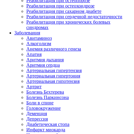
Реабилитация при остеопорозе
Реабилитация при остеохондрозе
Реабилитация при сахарном диабете
Реабилитация при сердечной недостаточности
Реабилитация при хронических болевых
синдромах
Заболевания
Авитаминоз
Алкоголизм
Анемия различного генеза
Апатия
Аритмия дыхания
Аритмия сердца
Артериальная гипертензия
Артериальная гипертония
Артериальная гипотензия
Артрит
Болезнь Бехтерева
Болезнь Паркинсона
Боли в спине
Головокружение
Деменция
Депрессия
Диабетическая стопа
Инфаркт миокарда