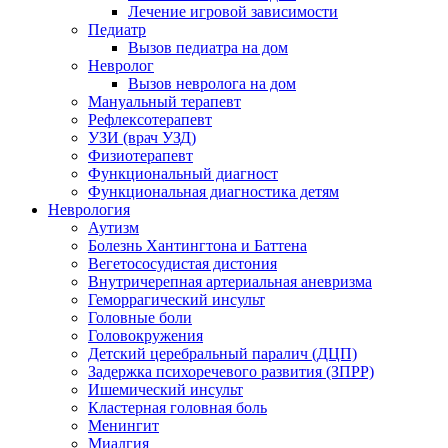
Лечение игровой зависимости
Педиатр
Вызов педиатра на дом
Невролог
Вызов невролога на дом
Мануальный терапевт
Рефлексотерапевт
УЗИ (врач УЗД)
Физиотерапевт
Функциональный диагност
Функциональная диагностика детям
Неврология
Аутизм
Болезнь Хантингтона и Баттена
Вегетососудистая дистония
Внутричерепная артериальная аневризма
Геморрагический инсульт
Головные боли
Головокружения
Детский церебральный паралич (ДЦП)
Задержка психоречевого развития (ЗПРР)
Ишемический инсульт
Кластерная головная боль
Менингит
Миалгия