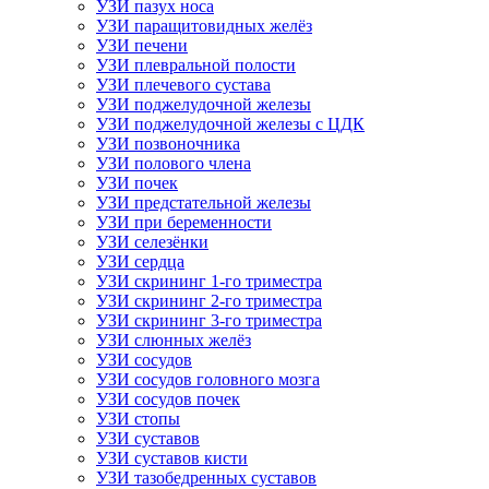
УЗИ пазух носа
УЗИ паращитовидных желёз
УЗИ печени
УЗИ плевральной полости
УЗИ плечевого сустава
УЗИ поджелудочной железы
УЗИ поджелудочной железы с ЦДК
УЗИ позвоночника
УЗИ полового члена
УЗИ почек
УЗИ предстательной железы
УЗИ при беременности
УЗИ селезёнки
УЗИ сердца
УЗИ скрининг 1-го триместра
УЗИ скрининг 2-го триместра
УЗИ скрининг 3-го триместра
УЗИ слюнных желёз
УЗИ сосудов
УЗИ сосудов головного мозга
УЗИ сосудов почек
УЗИ стопы
УЗИ суставов
УЗИ суставов кисти
УЗИ тазобедренных суставов