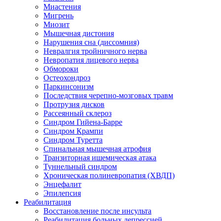
Миастения
Мигрень
Миозит
Мышечная дистония
Нарушения сна (диссомния)
Невралгия тройничного нерва
Невропатия лицевого нерва
Обмороки
Остеохондроз
Паркинсонизм
Последствия черепно-мозговых травм
Протрузия дисков
Рассеянный склероз
Синдром Гийена-Барре
Синдром Крампи
Синдром Туретта
Спинальная мышечная атрофия
Транзиторная ишемическая атака
Туннельный синдром
Хроническая полиневропатия (ХВДП)
Энцефалит
Эпилепсия
Реабилитация
Восстановление после инсульта
Реабилитация больных депрессией