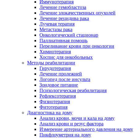
Иммунотерапия
Лечение гемобластоза
Лечение злокачественных опухолей
Лечение рецидива рака
Лучевая терапия
Метастазы рака
Онкологический стационар
Паллиативная помощь
Переливание крови при онкологии
Химиотерапия
Хоспис для онкобольных
Методы реабилитации
Гирудотерапия
Лечение пролежней
Логопед после инсульта
Зондовое питание
Психологическая реабилитация
Рефлексотерапия
Физиотерапия
Фитотерапия
Диагностика на дому
Анализ крови, мочи и кала на дому
Анализ крови и резус фактора
Измерение артериального давления на дому
Пикфлоуметрия на дому