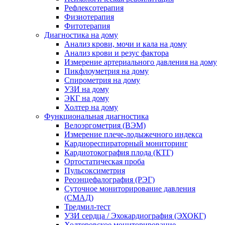
Рефлексотерапия
Физиотерапия
Фитотерапия
Диагностика на дому
Анализ крови, мочи и кала на дому
Анализ крови и резус фактора
Измерение артериального давления на дому
Пикфлоуметрия на дому
Спирометрия на дому
УЗИ на дому
ЭКГ на дому
Холтер на дому
Функциональная диагностика
Велоэргометрия (ВЭМ)
Измерение плече-лодыжечного индекса
Кардиореспираторный мониторинг
Кардиотокография плода (КТГ)
Ортостатическая проба
Пульсоксиметрия
Реоэнцефалография (РЭГ)
Суточное мониторирование давления
(СМАД)
Тредмил-тест
УЗИ сердца / Эхокардиография (ЭХОКГ)
Холтеровское мониторирование