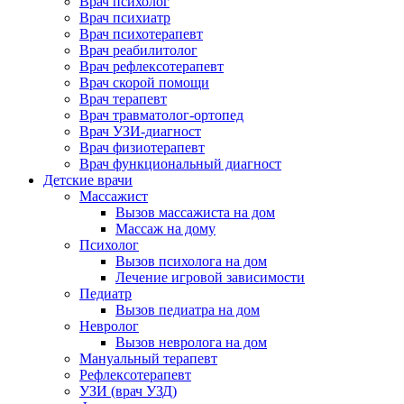
Врач психолог
Врач психиатр
Врач психотерапевт
Врач реабилитолог
Врач рефлексотерапевт
Врач скорой помощи
Врач терапевт
Врач травматолог-ортопед
Врач УЗИ-диагност
Врач физиотерапевт
Врач функциональный диагност
Детские врачи
Массажист
Вызов массажиста на дом
Массаж на дому
Психолог
Вызов психолога на дом
Лечение игровой зависимости
Педиатр
Вызов педиатра на дом
Невролог
Вызов невролога на дом
Мануальный терапевт
Рефлексотерапевт
УЗИ (врач УЗД)