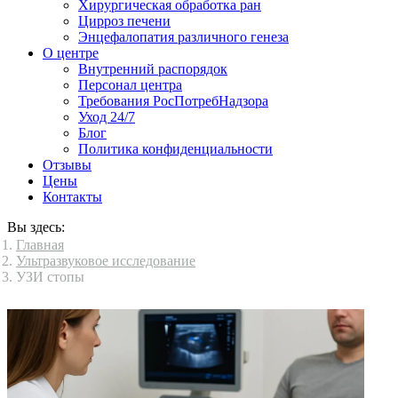
Хирургическая обработка ран
Цирроз печени
Энцефалопатия различного генеза
О центре
Внутренний распорядок
Персонал центра
Требования РосПотребНадзора
Уход 24/7
Блог
Политика конфиденциальности
Отзывы
Цены
Контакты
Вы здесь:
Главная
Ультразвуковое исследование
УЗИ стопы