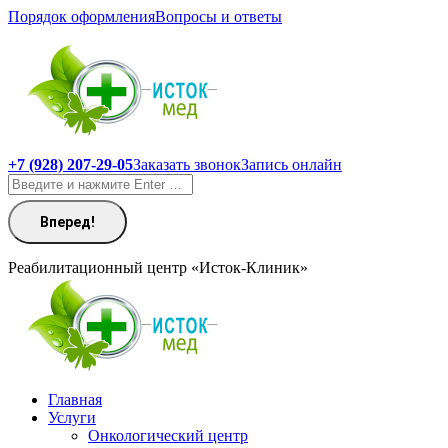
Перейти
Порядок оформления
Вопросы и ответы
к
содержанию
+7 (928) 207-29-05
Заказать звонок
Запись онлайн
Поиск:
Реабилитационный центр «Исток-Клиник»
Главная
Услуги
Онкологический центр