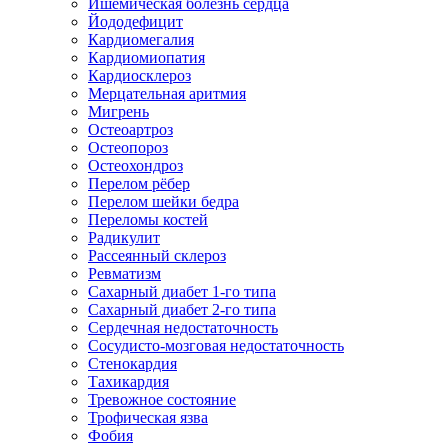
Ишемическая болезнь сердца
Йододефицит
Кардиомегалия
Кардиомиопатия
Кардиосклероз
Мерцательная аритмия
Мигрень
Остеоартроз
Остеопороз
Остеохондроз
Перелом рёбер
Перелом шейки бедра
Переломы костей
Радикулит
Рассеянный склероз
Ревматизм
Сахарный диабет 1-го типа
Сахарный диабет 2-го типа
Сердечная недостаточность
Сосудисто-мозговая недостаточность
Стенокардия
Тахикардия
Тревожное состояние
Трофическая язва
Фобия