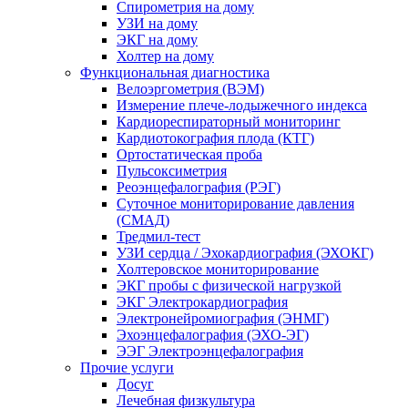
Спирометрия на дому
УЗИ на дому
ЭКГ на дому
Холтер на дому
Функциональная диагностика
Велоэргометрия (ВЭМ)
Измерение плече-лодыжечного индекса
Кардиореспираторный мониторинг
Кардиотокография плода (КТГ)
Ортостатическая проба
Пульсоксиметрия
Реоэнцефалография (РЭГ)
Суточное мониторирование давления
(СМАД)
Тредмил-тест
УЗИ сердца / Эхокардиография (ЭХОКГ)
Холтеровское мониторирование
ЭКГ пробы с физической нагрузкой
ЭКГ Электрокардиография
Электронейромиография (ЭНМГ)
Эхоэнцефалография (ЭХО-ЭГ)
ЭЭГ Электроэнцефалография
Прочие услуги
Досуг
Лечебная физкультура