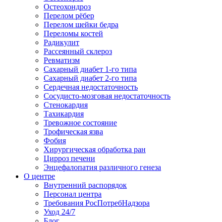
Остеохондроз
Перелом рёбер
Перелом шейки бедра
Переломы костей
Радикулит
Рассеянный склероз
Ревматизм
Сахарный диабет 1-го типа
Сахарный диабет 2-го типа
Сердечная недостаточность
Сосудисто-мозговая недостаточность
Стенокардия
Тахикардия
Тревожное состояние
Трофическая язва
Фобия
Хирургическая обработка ран
Цирроз печени
Энцефалопатия различного генеза
О центре
Внутренний распорядок
Персонал центра
Требования РосПотребНадзора
Уход 24/7
Блог