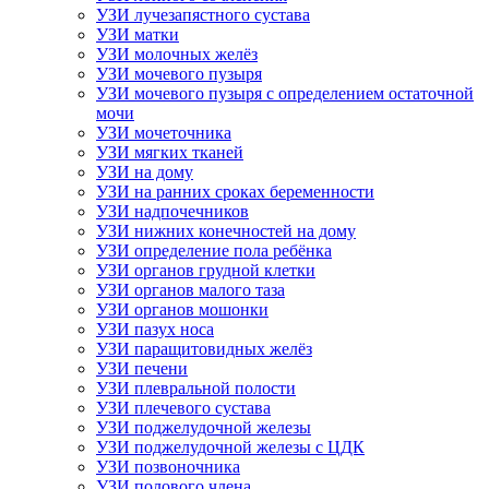
УЗИ лучезапястного сустава
УЗИ матки
УЗИ молочных желёз
УЗИ мочевого пузыря
УЗИ мочевого пузыря с определением остаточной
мочи
УЗИ мочеточника
УЗИ мягких тканей
УЗИ на дому
УЗИ на ранних сроках беременности
УЗИ надпочечников
УЗИ нижних конечностей на дому
УЗИ определение пола ребёнка
УЗИ органов грудной клетки
УЗИ органов малого таза
УЗИ органов мошонки
УЗИ пазух носа
УЗИ паращитовидных желёз
УЗИ печени
УЗИ плевральной полости
УЗИ плечевого сустава
УЗИ поджелудочной железы
УЗИ поджелудочной железы с ЦДК
УЗИ позвоночника
УЗИ полового члена