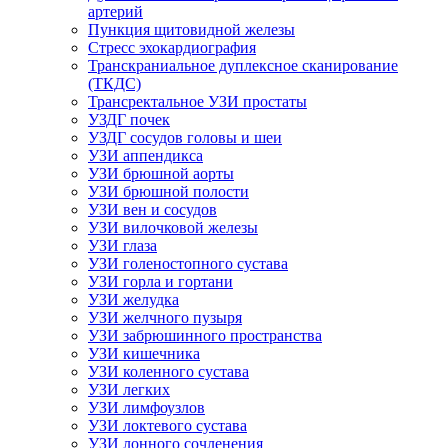
артерий
Пункция щитовидной железы
Стресс эхокардиография
Транскраниальное дуплексное сканирование
(ТКДС)
Трансректальное УЗИ простаты
УЗДГ почек
УЗДГ сосудов головы и шеи
УЗИ аппендикса
УЗИ брюшной аорты
УЗИ брюшной полости
УЗИ вен и сосудов
УЗИ вилочковой железы
УЗИ глаза
УЗИ голеностопного сустава
УЗИ горла и гортани
УЗИ желудка
УЗИ желчного пузыря
УЗИ забрюшинного пространства
УЗИ кишечника
УЗИ коленного сустава
УЗИ легких
УЗИ лимфоузлов
УЗИ локтевого сустава
УЗИ лонного сочленения