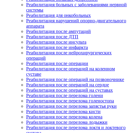
Реабилитация больных с заболеваниями нервной
системы
Реабилитация для онкобольных
Реабилитация нарушений опорно-двигательного
аппарата
Реабилитация после ампутаций
Реабилитация после ДТП
Реабилитация после инсульта
Реабилитация после инфаркта
Реабилитация после нейрохирургических
операций
Реабилитация после операции
Реабилитация после операций на коленном
суставе
Реабилитация после операций на позвоночнике
Реабилитация после операций на сердце
Реабилитация после операций на суставах
Реабилитация после перелома голени
Реабилитация после перелома голеностопа
Реабилитация после перелома запястья руки
Реабилитация после перелома кисти
Реабилитация после перелома колена
Реабилитация после перелома лодыжки
Реабилитация после перелома локтя и локтевого
сустава