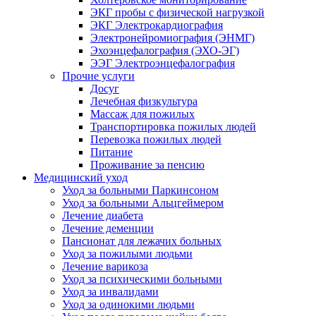
ЭКГ пробы с физической нагрузкой
ЭКГ Электрокардиография
Электронейромиография (ЭНМГ)
Эхоэнцефалография (ЭХО-ЭГ)
ЭЭГ Электроэнцефалография
Прочие услуги
Досуг
Лечебная физкультура
Массаж для пожилых
Транспортировка пожилых людей
Перевозка пожилых людей
Питание
Проживание за пенсию
Медицинский уход
Уход за больными Паркинсоном
Уход за больными Альцгеймером
Лечение диабета
Лечение деменции
Пансионат для лежачих больных
Уход за пожилыми людьми
Лечение варикоза
Уход за психическими больными
Уход за инвалидами
Уход за одинокими людьми