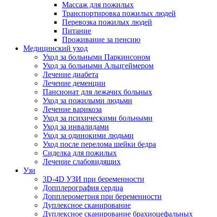
Массаж для пожилых
Транспортировка пожилых людей
Перевозка пожилых людей
Питание
Проживание за пенсию
Медицинский уход
Уход за больными Паркинсоном
Уход за больными Альцгеймером
Лечение диабета
Лечение деменции
Пансионат для лежачих больных
Уход за пожилыми людьми
Лечение варикоза
Уход за психическими больными
Уход за инвалидами
Уход за одинокими людьми
Уход после перелома шейки бедра
Сиделка для пожилых
Лечение слабовидящих
Узи
3D-4D УЗИ при беременности
Допплерография сердца
Допплерометрия при беременности
Дуплексное сканирование
Дуплексное сканирование брахиоцефальных