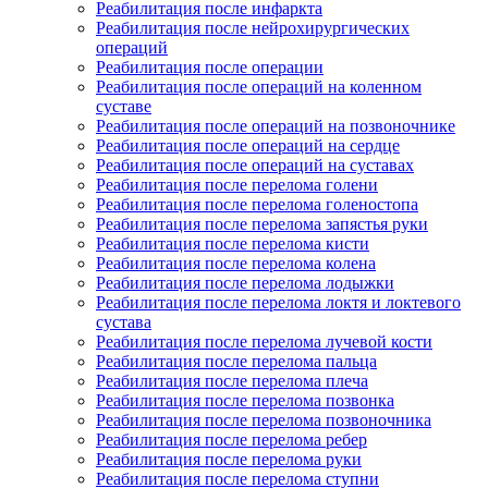
Реабилитация после инфаркта
Реабилитация после нейрохирургических
операций
Реабилитация после операции
Реабилитация после операций на коленном
суставе
Реабилитация после операций на позвоночнике
Реабилитация после операций на сердце
Реабилитация после операций на суставах
Реабилитация после перелома голени
Реабилитация после перелома голеностопа
Реабилитация после перелома запястья руки
Реабилитация после перелома кисти
Реабилитация после перелома колена
Реабилитация после перелома лодыжки
Реабилитация после перелома локтя и локтевого
сустава
Реабилитация после перелома лучевой кости
Реабилитация после перелома пальца
Реабилитация после перелома плеча
Реабилитация после перелома позвонка
Реабилитация после перелома позвоночника
Реабилитация после перелома ребер
Реабилитация после перелома руки
Реабилитация после перелома ступни