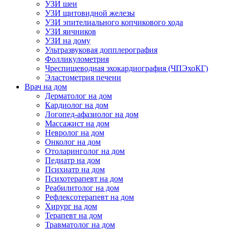
УЗИ шеи
УЗИ щитовидной железы
УЗИ эпителиального копчикового хода
УЗИ яичников
УЗИ на дому
Ультразвуковая допплерография
Фолликулометрия
Чреспищеводная эхокардиография (ЧПЭхоКГ)
Эластометрия печени
Врач на дом
Дерматолог на дом
Кардиолог на дом
Логопед-афазиолог на дом
Массажист на дом
Невролог на дом
Онколог на дом
Отоларинголог на дом
Педиатр на дом
Психиатр на дом
Психотерапевт на дом
Реабилитолог на дом
Рефлексотерапевт на дом
Хирург на дом
Терапевт на дом
Травматолог на дом