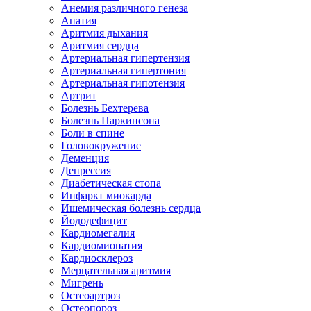
Анемия различного генеза
Апатия
Аритмия дыхания
Аритмия сердца
Артериальная гипертензия
Артериальная гипертония
Артериальная гипотензия
Артрит
Болезнь Бехтерева
Болезнь Паркинсона
Боли в спине
Головокружение
Деменция
Депрессия
Диабетическая стопа
Инфаркт миокарда
Ишемическая болезнь сердца
Йододефицит
Кардиомегалия
Кардиомиопатия
Кардиосклероз
Мерцательная аритмия
Мигрень
Остеоартроз
Остеопороз