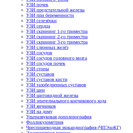
УЗИ почек
УЗИ предстательной железы
УЗИ при беременности
УЗИ селезёнки
УЗИ сердца
УЗИ скрининг 1-го триместра
УЗИ скрининг 2-го триместра
УЗИ скрининг 3-го триместра
УЗИ слюнных желёз
УЗИ сосудов
УЗИ сосудов головного мозга
УЗИ сосудов почек
УЗИ стопы
УЗИ суставов
УЗИ суставов кисти
УЗИ тазобедренных суставов
УЗИ шеи
УЗИ щитовидной железы
УЗИ эпителиального копчикового хода
УЗИ яичников
УЗИ на дому
Ультразвуковая допплерография
Фолликулометрия
Чреспищеводная эхокардиография (ЧПЭхоКГ)
Эластометрия печени