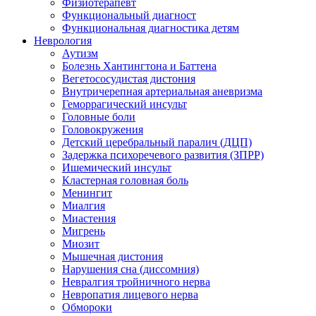
Физиотерапевт
Функциональный диагност
Функциональная диагностика детям
Неврология
Аутизм
Болезнь Хантингтона и Баттена
Вегетососудистая дистония
Внутричерепная артериальная аневризма
Геморрагический инсульт
Головные боли
Головокружения
Детский церебральный паралич (ДЦП)
Задержка психоречевого развития (ЗПРР)
Ишемический инсульт
Кластерная головная боль
Менингит
Миалгия
Миастения
Мигрень
Миозит
Мышечная дистония
Нарушения сна (диссомния)
Невралгия тройничного нерва
Невропатия лицевого нерва
Обмороки