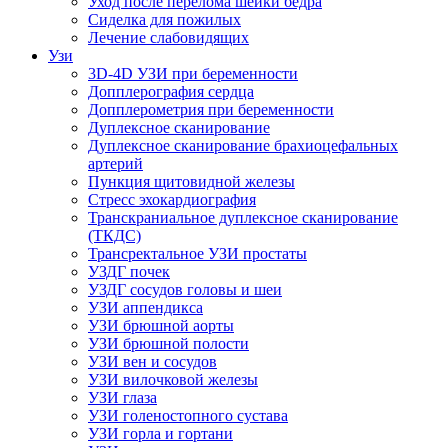
Уход после перелома шейки бедра
Сиделка для пожилых
Лечение слабовидящих
Узи
3D-4D УЗИ при беременности
Допплерография сердца
Допплерометрия при беременности
Дуплексное сканирование
Дуплексное сканирование брахиоцефальных
артерий
Пункция щитовидной железы
Стресс эхокардиография
Транскраниальное дуплексное сканирование
(ТКДС)
Трансректальное УЗИ простаты
УЗДГ почек
УЗДГ сосудов головы и шеи
УЗИ аппендикса
УЗИ брюшной аорты
УЗИ брюшной полости
УЗИ вен и сосудов
УЗИ вилочковой железы
УЗИ глаза
УЗИ голеностопного сустава
УЗИ горла и гортани