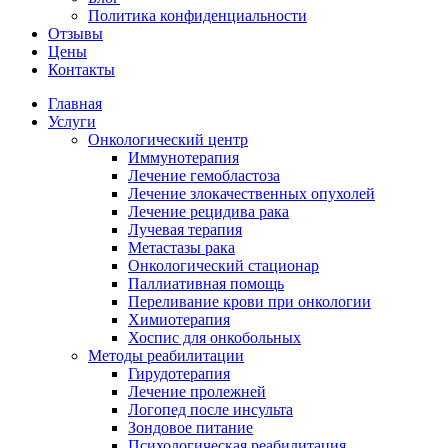
Политика конфиденциальности
Отзывы
Цены
Контакты
Главная
Услуги
Онкологический центр
Иммунотерапия
Лечение гемобластоза
Лечение злокачественных опухолей
Лечение рецидива рака
Лучевая терапия
Метастазы рака
Онкологический стационар
Паллиативная помощь
Переливание крови при онкологии
Химиотерапия
Хоспис для онкобольных
Методы реабилитации
Гирудотерапия
Лечение пролежней
Логопед после инсульта
Зондовое питание
Психологическая реабилитация