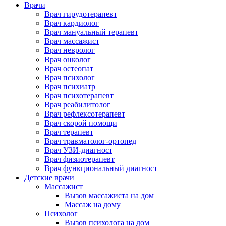
Врачи
Врач гирудотерапевт
Врач кардиолог
Врач мануальный терапевт
Врач массажист
Врач невролог
Врач онколог
Врач остеопат
Врач психолог
Врач психиатр
Врач психотерапевт
Врач реабилитолог
Врач рефлексотерапевт
Врач скорой помощи
Врач терапевт
Врач травматолог-ортопед
Врач УЗИ-диагност
Врач физиотерапевт
Врач функциональный диагност
Детские врачи
Массажист
Вызов массажиста на дом
Массаж на дому
Психолог
Вызов психолога на дом