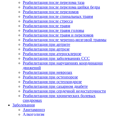
Реабилитация после перелома таза
Реабилитация после перелома шейки бедра
Реабилитация после переломов
Реабилитация после спинальных травм
Реабилитация после стресса
Реабилитация после травм
Реабилитация после травм головы
Реабилитация после травм и переломов
Реабилитация после черепно-мозговой травмы
Реабилитация при артрите
Реабилитация при артрозе
Реабилитация при атеросклерозе
Реабилитация при заболеваниях ССС
Реабилитация при нарушениях координации
движений
Реабилитация при неврозах
Реабилитация при остеопорозе
Реабилитация при остеохондрозе
Реабилитация при сахарном диабете
Реабилитация при сердечной недостаточности
Реабилитация при хронических болевых
синдромах
Заболевания
Авитаминоз
Алкоголизм