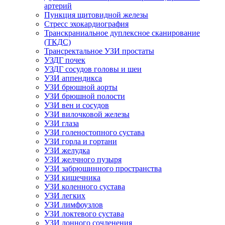
артерий
Пункция щитовидной железы
Стресс эхокардиография
Транскраниальное дуплексное сканирование
(ТКДС)
Трансректальное УЗИ простаты
УЗДГ почек
УЗДГ сосудов головы и шеи
УЗИ аппендикса
УЗИ брюшной аорты
УЗИ брюшной полости
УЗИ вен и сосудов
УЗИ вилочковой железы
УЗИ глаза
УЗИ голеностопного сустава
УЗИ горла и гортани
УЗИ желудка
УЗИ желчного пузыря
УЗИ забрюшинного пространства
УЗИ кишечника
УЗИ коленного сустава
УЗИ легких
УЗИ лимфоузлов
УЗИ локтевого сустава
УЗИ лонного сочленения