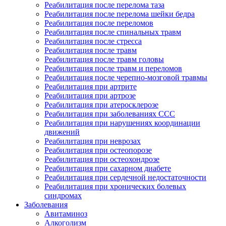
Реабилитация после перелома таза
Реабилитация после перелома шейки бедра
Реабилитация после переломов
Реабилитация после спинальных травм
Реабилитация после стресса
Реабилитация после травм
Реабилитация после травм головы
Реабилитация после травм и переломов
Реабилитация после черепно-мозговой травмы
Реабилитация при артрите
Реабилитация при артрозе
Реабилитация при атеросклерозе
Реабилитация при заболеваниях ССС
Реабилитация при нарушениях координации
движений
Реабилитация при неврозах
Реабилитация при остеопорозе
Реабилитация при остеохондрозе
Реабилитация при сахарном диабете
Реабилитация при сердечной недостаточности
Реабилитация при хронических болевых
синдромах
Заболевания
Авитаминоз
Алкоголизм