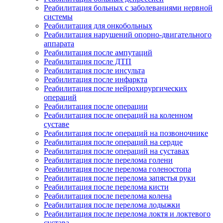
Реабилитация больных с заболеваниями нервной
системы
Реабилитация для онкобольных
Реабилитация нарушений опорно-двигательного
аппарата
Реабилитация после ампутаций
Реабилитация после ДТП
Реабилитация после инсульта
Реабилитация после инфаркта
Реабилитация после нейрохирургических
операций
Реабилитация после операции
Реабилитация после операций на коленном
суставе
Реабилитация после операций на позвоночнике
Реабилитация после операций на сердце
Реабилитация после операций на суставах
Реабилитация после перелома голени
Реабилитация после перелома голеностопа
Реабилитация после перелома запястья руки
Реабилитация после перелома кисти
Реабилитация после перелома колена
Реабилитация после перелома лодыжки
Реабилитация после перелома локтя и локтевого
сустава