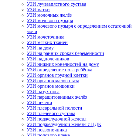
УЗИ лучезапястного сустава
УЗИ матки
УЗИ молочных желёз
УЗИ мочевого пузыря
УЗИ мочевого пузыря с определением остаточной
мочи
УЗИ мочеточника
УЗИ мягких тканей
УЗИ на дому
УЗИ на ранних сроках беременности
УЗИ надпочечников
УЗИ нижних конечностей на дому
УЗИ определение пола ребёнка
УЗИ органов грудной клетки
УЗИ органов малого таза
УЗИ органов мошонки
УЗИ пазух носа
УЗИ паращитовидных желёз
УЗИ печени
УЗИ плевральной полости
УЗИ плечевого сустава
УЗИ поджелудочной железы
УЗИ поджелудочной железы с ЦДК
УЗИ позвоночника
УЗИ полового члена