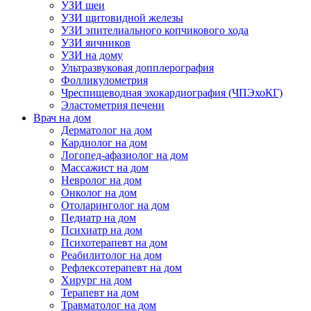
УЗИ шеи
УЗИ щитовидной железы
УЗИ эпителиального копчикового хода
УЗИ яичников
УЗИ на дому
Ультразвуковая допплерография
Фолликулометрия
Чреспищеводная эхокардиография (ЧПЭхоКГ)
Эластометрия печени
Врач на дом
Дерматолог на дом
Кардиолог на дом
Логопед-афазиолог на дом
Массажист на дом
Невролог на дом
Онколог на дом
Отоларинголог на дом
Педиатр на дом
Психиатр на дом
Психотерапевт на дом
Реабилитолог на дом
Рефлексотерапевт на дом
Хирург на дом
Терапевт на дом
Травматолог на дом