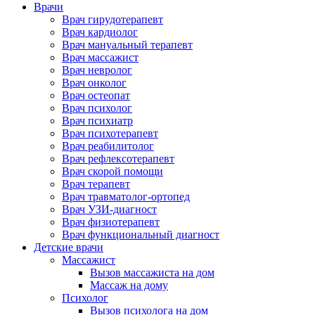
Врачи
Врач гирудотерапевт
Врач кардиолог
Врач мануальный терапевт
Врач массажист
Врач невролог
Врач онколог
Врач остеопат
Врач психолог
Врач психиатр
Врач психотерапевт
Врач реабилитолог
Врач рефлексотерапевт
Врач скорой помощи
Врач терапевт
Врач травматолог-ортопед
Врач УЗИ-диагност
Врач физиотерапевт
Врач функциональный диагност
Детские врачи
Массажист
Вызов массажиста на дом
Массаж на дому
Психолог
Вызов психолога на дом