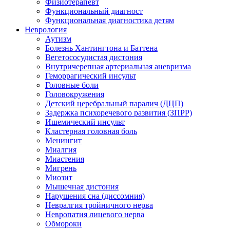
Физиотерапевт
Функциональный диагност
Функциональная диагностика детям
Неврология
Аутизм
Болезнь Хантингтона и Баттена
Вегетососудистая дистония
Внутричерепная артериальная аневризма
Геморрагический инсульт
Головные боли
Головокружения
Детский церебральный паралич (ДЦП)
Задержка психоречевого развития (ЗПРР)
Ишемический инсульт
Кластерная головная боль
Менингит
Миалгия
Миастения
Мигрень
Миозит
Мышечная дистония
Нарушения сна (диссомния)
Невралгия тройничного нерва
Невропатия лицевого нерва
Обмороки