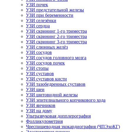
УЗИ почек
УЗИ предстательной железы
УЗИ при беременности
УЗИ селезёнки
УЗИ сердца
УЗИ скрининг 1-го триместра
УЗИ скрининг 2-го триместра
УЗИ скрининг 3-го триместра
УЗИ слюнных желёз
УЗИ сосудов
УЗИ сосудов головного мозга
УЗИ сосудов почек
УЗИ стопы
УЗИ суставов
УЗИ суставов кисти
УЗИ тазобедренных суставов
УЗИ шеи
УЗИ щитовидной железы
УЗИ эпителиального копчикового хода
УЗИ яичников
УЗИ на дому
Ультразвуковая допплерография
Фолликулометрия
Чреспищеводная эхокардиография (ЧПЭхоКГ)
Эластометрия печени