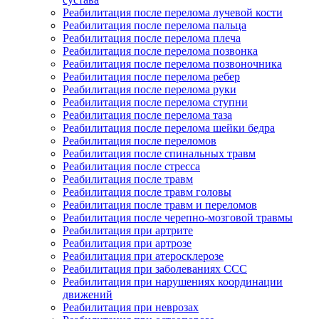
Реабилитация после перелома лучевой кости
Реабилитация после перелома пальца
Реабилитация после перелома плеча
Реабилитация после перелома позвонка
Реабилитация после перелома позвоночника
Реабилитация после перелома ребер
Реабилитация после перелома руки
Реабилитация после перелома ступни
Реабилитация после перелома таза
Реабилитация после перелома шейки бедра
Реабилитация после переломов
Реабилитация после спинальных травм
Реабилитация после стресса
Реабилитация после травм
Реабилитация после травм головы
Реабилитация после травм и переломов
Реабилитация после черепно-мозговой травмы
Реабилитация при артрите
Реабилитация при артрозе
Реабилитация при атеросклерозе
Реабилитация при заболеваниях ССС
Реабилитация при нарушениях координации
движений
Реабилитация при неврозах