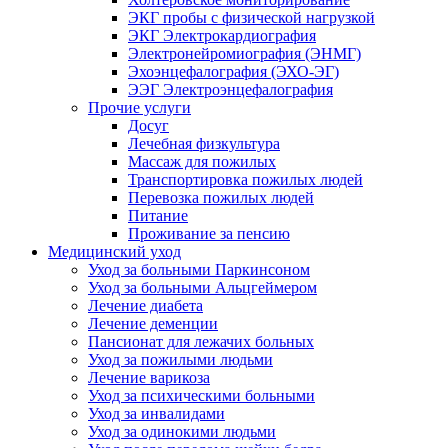
ЭКГ пробы с физической нагрузкой
ЭКГ Электрокардиография
Электронейромиография (ЭНМГ)
Эхоэнцефалография (ЭХО-ЭГ)
ЭЭГ Электроэнцефалография
Прочие услуги
Досуг
Лечебная физкультура
Массаж для пожилых
Транспортировка пожилых людей
Перевозка пожилых людей
Питание
Проживание за пенсию
Медицинский уход
Уход за больными Паркинсоном
Уход за больными Альцгеймером
Лечение диабета
Лечение деменции
Пансионат для лежачих больных
Уход за пожилыми людьми
Лечение варикоза
Уход за психическими больными
Уход за инвалидами
Уход за одинокими людьми