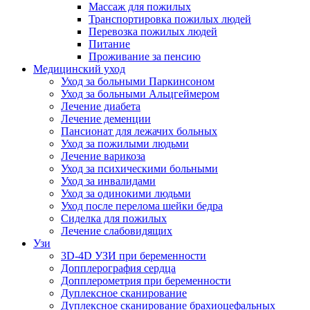
Массаж для пожилых
Транспортировка пожилых людей
Перевозка пожилых людей
Питание
Проживание за пенсию
Медицинский уход
Уход за больными Паркинсоном
Уход за больными Альцгеймером
Лечение диабета
Лечение деменции
Пансионат для лежачих больных
Уход за пожилыми людьми
Лечение варикоза
Уход за психическими больными
Уход за инвалидами
Уход за одинокими людьми
Уход после перелома шейки бедра
Сиделка для пожилых
Лечение слабовидящих
Узи
3D-4D УЗИ при беременности
Допплерография сердца
Допплерометрия при беременности
Дуплексное сканирование
Дуплексное сканирование брахиоцефальных