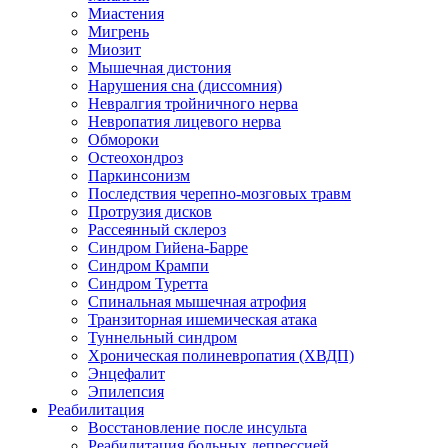
Миастения
Мигрень
Миозит
Мышечная дистония
Нарушения сна (диссомния)
Невралгия тройничного нерва
Невропатия лицевого нерва
Обмороки
Остеохондроз
Паркинсонизм
Последствия черепно-мозговых травм
Протрузия дисков
Рассеянный склероз
Синдром Гийена-Барре
Синдром Крампи
Синдром Туретта
Спинальная мышечная атрофия
Транзиторная ишемическая атака
Туннельный синдром
Хроническая полиневропатия (ХВДП)
Энцефалит
Эпилепсия
Реабилитация
Восстановление после инсульта
Реабилитация больных депрессией