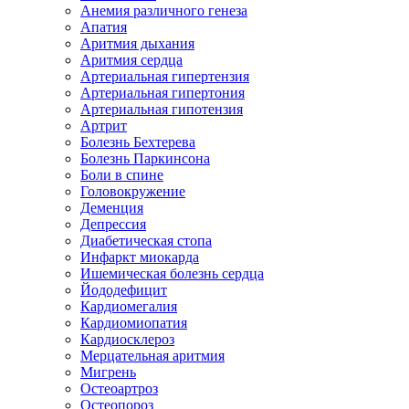
Анемия различного генеза
Апатия
Аритмия дыхания
Аритмия сердца
Артериальная гипертензия
Артериальная гипертония
Артериальная гипотензия
Артрит
Болезнь Бехтерева
Болезнь Паркинсона
Боли в спине
Головокружение
Деменция
Депрессия
Диабетическая стопа
Инфаркт миокарда
Ишемическая болезнь сердца
Йододефицит
Кардиомегалия
Кардиомиопатия
Кардиосклероз
Мерцательная аритмия
Мигрень
Остеоартроз
Остеопороз