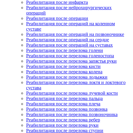
Реабилитация после инфаркта
Реабилитация после нейрохирургических
операций
Реабилитация после операции
Реабилитация после операций на коленном
суставе
Реабилитация после операций на позвоночнике
Реабилитация после операций на сердце
Реабилитация после операций на суставах
Реабилитация после перелома голени
Реабилитация после перелома голеностопа
Реабилитация после перелома запястья руки
Реабилитация после перелома кисти
Реабилитация после перелома колена
Реабилитация после перелома лодыжки
Реабилитация после перелома локтя и локтевого
сустава
Реабилитация после перелома лучевой кости
Реабилитация после перелома пальца
Реабилитация после перелома плеча
Реабилитация после перелома позвонка
Реабилитация после перелома позвоночника
Реабилитация после перелома ребер
Реабилитация после перелома руки
Реабилитация после перелома ступни