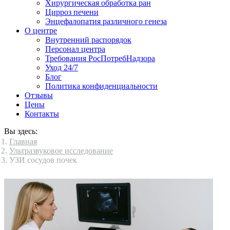
Хирургическая обработка ран
Цирроз печени
Энцефалопатия различного генеза
О центре
Внутренний распорядок
Персонал центра
Требования РосПотребНадзора
Уход 24/7
Блог
Политика конфиденциальности
Отзывы
Цены
Контакты
Вы здесь:
Главная
Ультразвуковое исследование
УЗИ сосудов почек