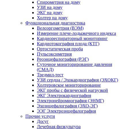
Спирометрия на дому
УЗИ на дому
ЭКГ на дому
Холтер на дому
Функциональная диагностика
Велоэргометрия (ВЭМ)
Измерение плече-лодыжечного индекса
Кардиореспираторный мониторинг
Кардиотокография плода (КТГ)
Ортостатическая проба
Пульсоксиметрия
Реоэнцефалография (РЭГ)
Суточное мониторирование давления
(СМАД)
Тредмил-тест
УЗИ сердца / Эхокардиография (ЭХОКГ)
Холтеровское мониторирование
ЭКГ пробы с физической нагрузкой
ЭКГ Электрокардиография
Электронейромиография (ЭНМГ)
Эхоэнцефалография (ЭХО-ЭГ)
ЭЭГ Электроэнцефалография
Прочие услуги
Досуг
Лечебная физкультура