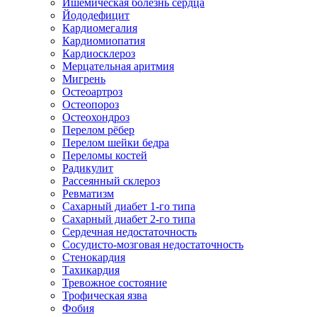
Ишемическая болезнь сердца
Йододефицит
Кардиомегалия
Кардиомиопатия
Кардиосклероз
Мерцательная аритмия
Мигрень
Остеоартроз
Остеопороз
Остеохондроз
Перелом рёбер
Перелом шейки бедра
Переломы костей
Радикулит
Рассеянный склероз
Ревматизм
Сахарный диабет 1-го типа
Сахарный диабет 2-го типа
Сердечная недостаточность
Сосудисто-мозговая недостаточность
Стенокардия
Тахикардия
Тревожное состояние
Трофическая язва
Фобия