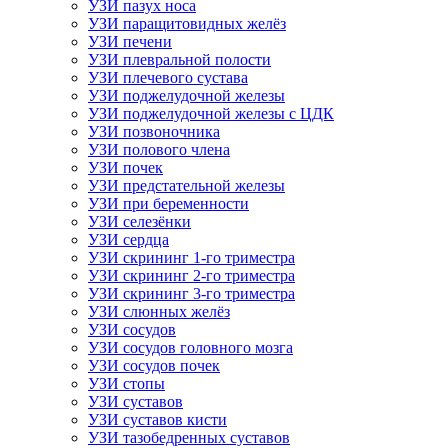
УЗИ пазух носа
УЗИ паращитовидных желёз
УЗИ печени
УЗИ плевральной полости
УЗИ плечевого сустава
УЗИ поджелудочной железы
УЗИ поджелудочной железы с ЦДК
УЗИ позвоночника
УЗИ полового члена
УЗИ почек
УЗИ предстательной железы
УЗИ при беременности
УЗИ селезёнки
УЗИ сердца
УЗИ скрининг 1-го триместра
УЗИ скрининг 2-го триместра
УЗИ скрининг 3-го триместра
УЗИ слюнных желёз
УЗИ сосудов
УЗИ сосудов головного мозга
УЗИ сосудов почек
УЗИ стопы
УЗИ суставов
УЗИ суставов кисти
УЗИ тазобедренных суставов