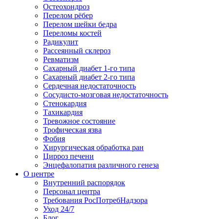
Остеохондроз
Перелом рёбер
Перелом шейки бедра
Переломы костей
Радикулит
Рассеянный склероз
Ревматизм
Сахарный диабет 1-го типа
Сахарный диабет 2-го типа
Сердечная недостаточность
Сосудисто-мозговая недостаточность
Стенокардия
Тахикардия
Тревожное состояние
Трофическая язва
Фобия
Хирургическая обработка ран
Цирроз печени
Энцефалопатия различного генеза
О центре
Внутренний распорядок
Персонал центра
Требования РосПотребНадзора
Уход 24/7
Блог