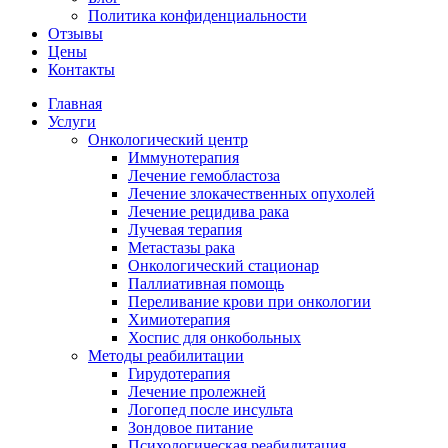
Политика конфиденциальности
Отзывы
Цены
Контакты
Главная
Услуги
Онкологический центр
Иммунотерапия
Лечение гемобластоза
Лечение злокачественных опухолей
Лечение рецидива рака
Лучевая терапия
Метастазы рака
Онкологический стационар
Паллиативная помощь
Переливание крови при онкологии
Химиотерапия
Хоспис для онкобольных
Методы реабилитации
Гирудотерапия
Лечение пролежней
Логопед после инсульта
Зондовое питание
Психологическая реабилитация