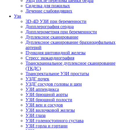
Уход после перелома шейки бедра
Сиделка для пожилых
Лечение слабовидящих
Узи
3D-4D УЗИ при беременности
Допплерография сердца
Допплерометрия при беременности
Дуплексное сканирование
Дуплексное сканирование брахиоцефальных
артерий
Пункция щитовидной железы
Стресс эхокардиография
Транскраниальное дуплексное сканирование
(ТКДС)
Трансректальное УЗИ простаты
УЗДГ почек
УЗДГ сосудов головы и шеи
УЗИ аппендикса
УЗИ брюшной аорты
УЗИ брюшной полости
УЗИ вен и сосудов
УЗИ вилочковой железы
УЗИ глаза
УЗИ голеностопного сустава
УЗИ горла и гортани