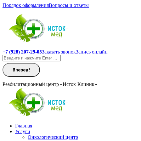
Перейти
Порядок оформления
Вопросы и ответы
к
содержанию
+7 (928) 207-29-05
Заказать звонок
Запись онлайн
Поиск:
Реабилитационный центр «Исток-Клиник»
Главная
Услуги
Онкологический центр