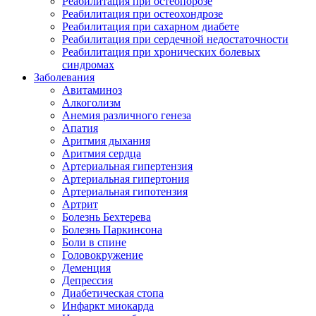
Реабилитация при остеопорозе
Реабилитация при остеохондрозе
Реабилитация при сахарном диабете
Реабилитация при сердечной недостаточности
Реабилитация при хронических болевых
синдромах
Заболевания
Авитаминоз
Алкоголизм
Анемия различного генеза
Апатия
Аритмия дыхания
Аритмия сердца
Артериальная гипертензия
Артериальная гипертония
Артериальная гипотензия
Артрит
Болезнь Бехтерева
Болезнь Паркинсона
Боли в спине
Головокружение
Деменция
Депрессия
Диабетическая стопа
Инфаркт миокарда