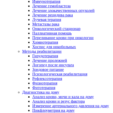
Иммунотерапия
Лечение гемобластоза
Лечение злокачественных опухолей
Лечение рецидива рака
Лучевая терапия
Метастазы рака
Онкологический стационар
Паллиативная помощь
Переливание крови при онкологии
Химиотерапия
Хоспис для онкобольных
Методы реабилитации
Гирудотерапия
Лечение пролежней
Логопед после инсульта
Зондовое питание
Психологическая реабилитация
Рефлексотерапия
Физиотерапия
Фитотерапия
Диагностика на дому
Анализ крови, мочи и кала на дому
Анализ крови и резус фактора
Измерение артериального давления на дому
Пикфлоуметрия на дому