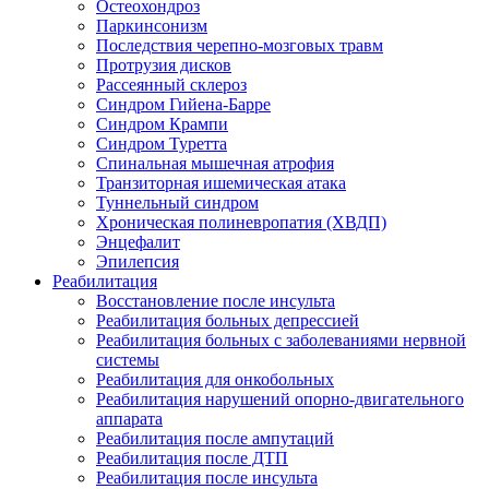
Остеохондроз
Паркинсонизм
Последствия черепно-мозговых травм
Протрузия дисков
Рассеянный склероз
Синдром Гийена-Барре
Синдром Крампи
Синдром Туретта
Спинальная мышечная атрофия
Транзиторная ишемическая атака
Туннельный синдром
Хроническая полиневропатия (ХВДП)
Энцефалит
Эпилепсия
Реабилитация
Восстановление после инсульта
Реабилитация больных депрессией
Реабилитация больных с заболеваниями нервной
системы
Реабилитация для онкобольных
Реабилитация нарушений опорно-двигательного
аппарата
Реабилитация после ампутаций
Реабилитация после ДТП
Реабилитация после инсульта