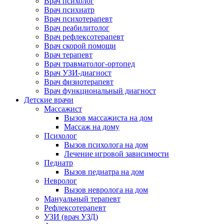
Врач психолог
Врач психиатр
Врач психотерапевт
Врач реабилитолог
Врач рефлексотерапевт
Врач скорой помощи
Врач терапевт
Врач травматолог-ортопед
Врач УЗИ-диагност
Врач физиотерапевт
Врач функциональный диагност
Детские врачи
Массажист
Вызов массажиста на дом
Массаж на дому
Психолог
Вызов психолога на дом
Лечение игровой зависимости
Педиатр
Вызов педиатра на дом
Невролог
Вызов невролога на дом
Мануальный терапевт
Рефлексотерапевт
УЗИ (врач УЗД)