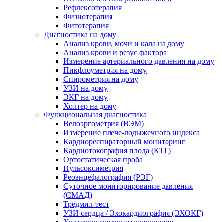
Рефлексотерапия
Физиотерапия
Фитотерапия
Диагностика на дому
Анализ крови, мочи и кала на дому
Анализ крови и резус фактора
Измерение артериального давления на дому
Пикфлоуметрия на дому
Спирометрия на дому
УЗИ на дому
ЭКГ на дому
Холтер на дому
Функциональная диагностика
Велоэргометрия (ВЭМ)
Измерение плече-лодыжечного индекса
Кардиореспираторный мониторинг
Кардиотокография плода (КТГ)
Ортостатическая проба
Пульсоксиметрия
Реоэнцефалография (РЭГ)
Суточное мониторирование давления
(СМАД)
Тредмил-тест
УЗИ сердца / Эхокардиография (ЭХОКГ)
Холтеровское мониторирование