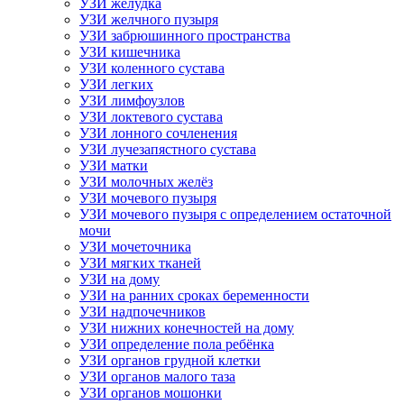
УЗИ желудка
УЗИ желчного пузыря
УЗИ забрюшинного пространства
УЗИ кишечника
УЗИ коленного сустава
УЗИ легких
УЗИ лимфоузлов
УЗИ локтевого сустава
УЗИ лонного сочленения
УЗИ лучезапястного сустава
УЗИ матки
УЗИ молочных желёз
УЗИ мочевого пузыря
УЗИ мочевого пузыря с определением остаточной
мочи
УЗИ мочеточника
УЗИ мягких тканей
УЗИ на дому
УЗИ на ранних сроках беременности
УЗИ надпочечников
УЗИ нижних конечностей на дому
УЗИ определение пола ребёнка
УЗИ органов грудной клетки
УЗИ органов малого таза
УЗИ органов мошонки