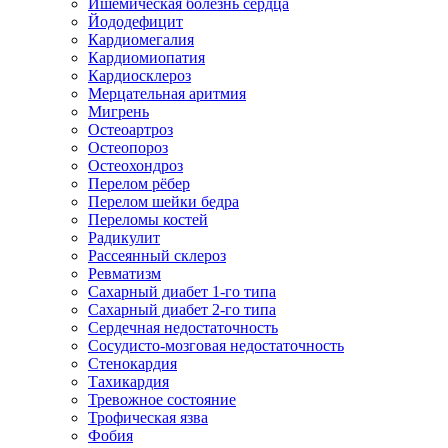
Ишемическая болезнь сердца
Йододефицит
Кардиомегалия
Кардиомиопатия
Кардиосклероз
Мерцательная аритмия
Мигрень
Остеоартроз
Остеопороз
Остеохондроз
Перелом рёбер
Перелом шейки бедра
Переломы костей
Радикулит
Рассеянный склероз
Ревматизм
Сахарный диабет 1-го типа
Сахарный диабет 2-го типа
Сердечная недостаточность
Сосудисто-мозговая недостаточность
Стенокардия
Тахикардия
Тревожное состояние
Трофическая язва
Фобия