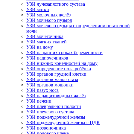
УЗИ лучезапястного сустава
УЗИ матки
УЗИ молочных желёз
УЗИ мочевого пузыря
УЗИ мочевого пузыря с определением остаточной
мочи
УЗИ мочеточника
УЗИ мягких тканей
УЗИ на дому
УЗИ на ранних сроках беременности
УЗИ надпочечников
УЗИ нижних конечностей на дому
УЗИ определение пола ребёнка
УЗИ органов грудной клетки
УЗИ органов малого таза
УЗИ органов мошонки
УЗИ пазух носа
УЗИ паращитовидных желёз
УЗИ печени
УЗИ плевральной полости
УЗИ плечевого сустава
УЗИ поджелудочной железы
УЗИ поджелудочной железы с ЦДК
УЗИ позвоночника
УЗИ полового члена