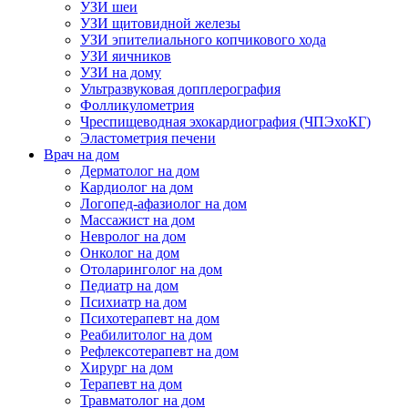
УЗИ шеи
УЗИ щитовидной железы
УЗИ эпителиального копчикового хода
УЗИ яичников
УЗИ на дому
Ультразвуковая допплерография
Фолликулометрия
Чреспищеводная эхокардиография (ЧПЭхоКГ)
Эластометрия печени
Врач на дом
Дерматолог на дом
Кардиолог на дом
Логопед-афазиолог на дом
Массажист на дом
Невролог на дом
Онколог на дом
Отоларинголог на дом
Педиатр на дом
Психиатр на дом
Психотерапевт на дом
Реабилитолог на дом
Рефлексотерапевт на дом
Хирург на дом
Терапевт на дом
Травматолог на дом