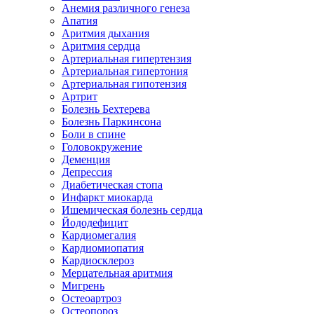
Анемия различного генеза
Апатия
Аритмия дыхания
Аритмия сердца
Артериальная гипертензия
Артериальная гипертония
Артериальная гипотензия
Артрит
Болезнь Бехтерева
Болезнь Паркинсона
Боли в спине
Головокружение
Деменция
Депрессия
Диабетическая стопа
Инфаркт миокарда
Ишемическая болезнь сердца
Йододефицит
Кардиомегалия
Кардиомиопатия
Кардиосклероз
Мерцательная аритмия
Мигрень
Остеоартроз
Остеопороз