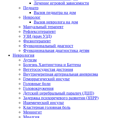
Лечение игровой зависимости
Педиатр
Вызов педиатра на дом
Невролог
Вызов невролога на дом
Мануальный терапевт
Рефлексотерапевт
УЗИ (врач УЗД)
Физиотерапевт
Функциональный диагност
Функциональная диагностика детям
Неврология
Аутизм
Болезнь Хантингтона и Баттена
Вегетососудистая дистония
Внутричерепная артериальная аневризма
Геморрагический инсульт
Головные боли
Головокружения
Детский церебральный паралич (ДЦП)
Задержка психоречевого развития (ЗПРР)
Ишемический инсульт
Кластерная головная боль
Менингит
Миалгия