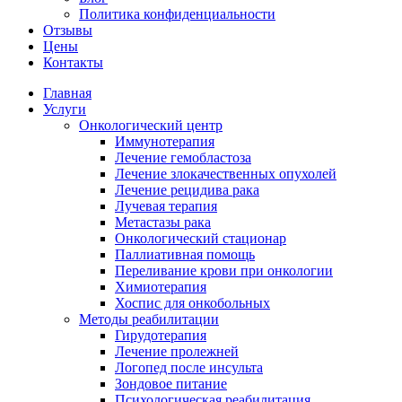
Политика конфиденциальности
Отзывы
Цены
Контакты
Главная
Услуги
Онкологический центр
Иммунотерапия
Лечение гемобластоза
Лечение злокачественных опухолей
Лечение рецидива рака
Лучевая терапия
Метастазы рака
Онкологический стационар
Паллиативная помощь
Переливание крови при онкологии
Химиотерапия
Хоспис для онкобольных
Методы реабилитации
Гирудотерапия
Лечение пролежней
Логопед после инсульта
Зондовое питание
Психологическая реабилитация