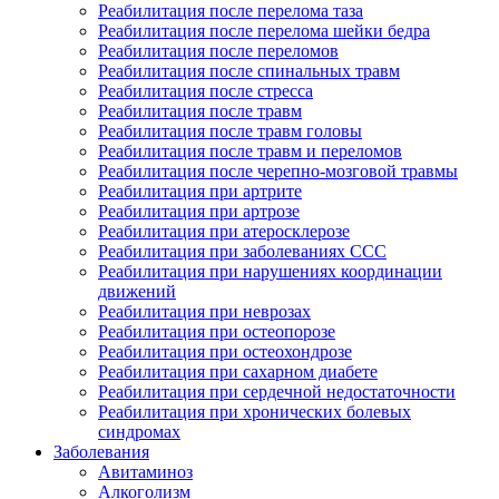
Реабилитация после перелома таза
Реабилитация после перелома шейки бедра
Реабилитация после переломов
Реабилитация после спинальных травм
Реабилитация после стресса
Реабилитация после травм
Реабилитация после травм головы
Реабилитация после травм и переломов
Реабилитация после черепно-мозговой травмы
Реабилитация при артрите
Реабилитация при артрозе
Реабилитация при атеросклерозе
Реабилитация при заболеваниях ССС
Реабилитация при нарушениях координации
движений
Реабилитация при неврозах
Реабилитация при остеопорозе
Реабилитация при остеохондрозе
Реабилитация при сахарном диабете
Реабилитация при сердечной недостаточности
Реабилитация при хронических болевых
синдромах
Заболевания
Авитаминоз
Алкоголизм