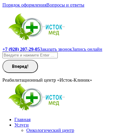
Перейти
Порядок оформления
Вопросы и ответы
к
содержанию
+7 (928) 207-29-05
Заказать звонок
Запись онлайн
Поиск:
Реабилитационный центр «Исток-Клиник»
Главная
Услуги
Онкологический центр