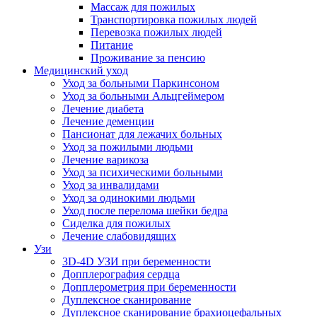
Массаж для пожилых
Транспортировка пожилых людей
Перевозка пожилых людей
Питание
Проживание за пенсию
Медицинский уход
Уход за больными Паркинсоном
Уход за больными Альцгеймером
Лечение диабета
Лечение деменции
Пансионат для лежачих больных
Уход за пожилыми людьми
Лечение варикоза
Уход за психическими больными
Уход за инвалидами
Уход за одинокими людьми
Уход после перелома шейки бедра
Сиделка для пожилых
Лечение слабовидящих
Узи
3D-4D УЗИ при беременности
Допплерография сердца
Допплерометрия при беременности
Дуплексное сканирование
Дуплексное сканирование брахиоцефальных