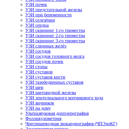
УЗИ почек
УЗИ предстательной железы
УЗИ при беременности
УЗИ селезёнки
УЗИ сердца
УЗИ скрининг 1-го триместра
УЗИ скрининг 2-го триместра
УЗИ скрининг 3-го триместра
УЗИ слюнных желёз
УЗИ сосудов
УЗИ сосудов головного мозга
УЗИ сосудов почек
УЗИ стопы
УЗИ суставов
УЗИ суставов кисти
УЗИ тазобедренных суставов
УЗИ шеи
УЗИ щитовидной железы
УЗИ эпителиального копчикового хода
УЗИ яичников
УЗИ на дому
Ультразвуковая допплерография
Фолликулометрия
Чреспищеводная эхокардиография (ЧПЭхоКГ)
Эластометрия печени