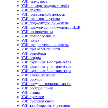
УЗИ пазух носа
УЗИ паращитовидных желёз
УЗИ печени
УЗИ плевральной полости
УЗИ плечевого сустава
УЗИ поджелудочной железы
УЗИ поджелудочной железы с ЦДК
УЗИ позвоночника
УЗИ полового члена
УЗИ почек
УЗИ предстательной железы
УЗИ при беременности
УЗИ селезёнки
УЗИ сердца
УЗИ скрининг 1-го триместра
УЗИ скрининг 2-го триместра
УЗИ скрининг 3-го триместра
УЗИ слюнных желёз
УЗИ сосудов
УЗИ сосудов головного мозга
УЗИ сосудов почек
УЗИ стопы
УЗИ суставов
УЗИ суставов кисти
УЗИ тазобедренных суставов