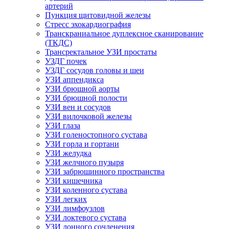
артерий
Пункция щитовидной железы
Стресс эхокардиография
Транскраниальное дуплексное сканирование
(ТКДС)
Трансректальное УЗИ простаты
УЗДГ почек
УЗДГ сосудов головы и шеи
УЗИ аппендикса
УЗИ брюшной аорты
УЗИ брюшной полости
УЗИ вен и сосудов
УЗИ вилочковой железы
УЗИ глаза
УЗИ голеностопного сустава
УЗИ горла и гортани
УЗИ желудка
УЗИ желчного пузыря
УЗИ забрюшинного пространства
УЗИ кишечника
УЗИ коленного сустава
УЗИ легких
УЗИ лимфоузлов
УЗИ локтевого сустава
УЗИ лонного сочленения