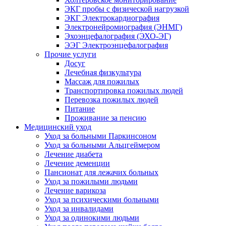
ЭКГ пробы с физической нагрузкой
ЭКГ Электрокардиография
Электронейромиография (ЭНМГ)
Эхоэнцефалография (ЭХО-ЭГ)
ЭЭГ Электроэнцефалография
Прочие услуги
Досуг
Лечебная физкультура
Массаж для пожилых
Транспортировка пожилых людей
Перевозка пожилых людей
Питание
Проживание за пенсию
Медицинский уход
Уход за больными Паркинсоном
Уход за больными Альцгеймером
Лечение диабета
Лечение деменции
Пансионат для лежачих больных
Уход за пожилыми людьми
Лечение варикоза
Уход за психическими больными
Уход за инвалидами
Уход за одинокими людьми