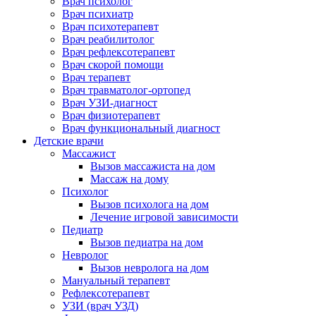
Врач психолог
Врач психиатр
Врач психотерапевт
Врач реабилитолог
Врач рефлексотерапевт
Врач скорой помощи
Врач терапевт
Врач травматолог-ортопед
Врач УЗИ-диагност
Врач физиотерапевт
Врач функциональный диагност
Детские врачи
Массажист
Вызов массажиста на дом
Массаж на дому
Психолог
Вызов психолога на дом
Лечение игровой зависимости
Педиатр
Вызов педиатра на дом
Невролог
Вызов невролога на дом
Мануальный терапевт
Рефлексотерапевт
УЗИ (врач УЗД)