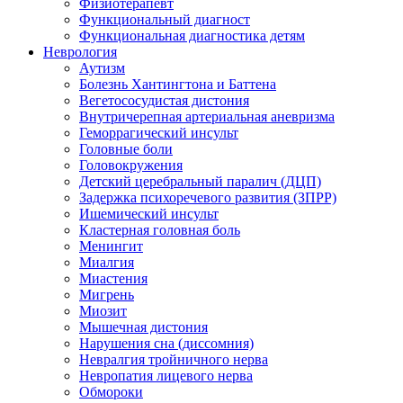
Физиотерапевт
Функциональный диагност
Функциональная диагностика детям
Неврология
Аутизм
Болезнь Хантингтона и Баттена
Вегетососудистая дистония
Внутричерепная артериальная аневризма
Геморрагический инсульт
Головные боли
Головокружения
Детский церебральный паралич (ДЦП)
Задержка психоречевого развития (ЗПРР)
Ишемический инсульт
Кластерная головная боль
Менингит
Миалгия
Миастения
Мигрень
Миозит
Мышечная дистония
Нарушения сна (диссомния)
Невралгия тройничного нерва
Невропатия лицевого нерва
Обмороки