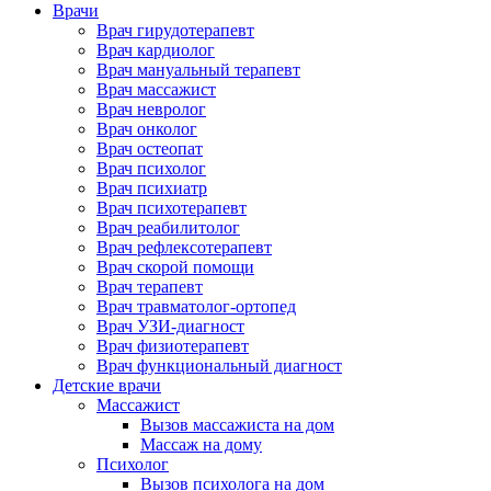
Врачи
Врач гирудотерапевт
Врач кардиолог
Врач мануальный терапевт
Врач массажист
Врач невролог
Врач онколог
Врач остеопат
Врач психолог
Врач психиатр
Врач психотерапевт
Врач реабилитолог
Врач рефлексотерапевт
Врач скорой помощи
Врач терапевт
Врач травматолог-ортопед
Врач УЗИ-диагност
Врач физиотерапевт
Врач функциональный диагност
Детские врачи
Массажист
Вызов массажиста на дом
Массаж на дому
Психолог
Вызов психолога на дом