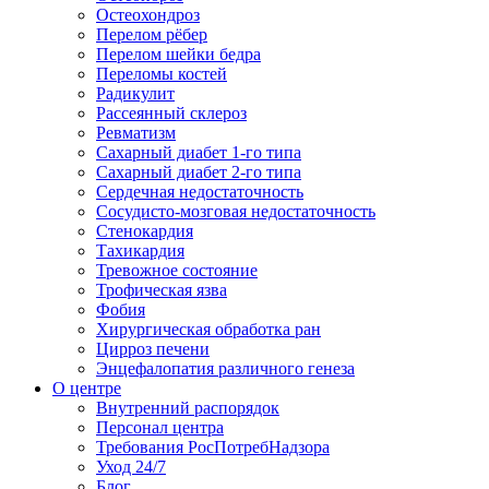
Остеохондроз
Перелом рёбер
Перелом шейки бедра
Переломы костей
Радикулит
Рассеянный склероз
Ревматизм
Сахарный диабет 1-го типа
Сахарный диабет 2-го типа
Сердечная недостаточность
Сосудисто-мозговая недостаточность
Стенокардия
Тахикардия
Тревожное состояние
Трофическая язва
Фобия
Хирургическая обработка ран
Цирроз печени
Энцефалопатия различного генеза
О центре
Внутренний распорядок
Персонал центра
Требования РосПотребНадзора
Уход 24/7
Блог