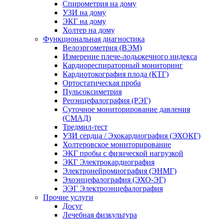
Спирометрия на дому
УЗИ на дому
ЭКГ на дому
Холтер на дому
Функциональная диагностика
Велоэргометрия (ВЭМ)
Измерение плече-лодыжечного индекса
Кардиореспираторный мониторинг
Кардиотокография плода (КТГ)
Ортостатическая проба
Пульсоксиметрия
Реоэнцефалография (РЭГ)
Суточное мониторирование давления
(СМАД)
Тредмил-тест
УЗИ сердца / Эхокардиография (ЭХОКГ)
Холтеровское мониторирование
ЭКГ пробы с физической нагрузкой
ЭКГ Электрокардиография
Электронейромиография (ЭНМГ)
Эхоэнцефалография (ЭХО-ЭГ)
ЭЭГ Электроэнцефалография
Прочие услуги
Досуг
Лечебная физкультура