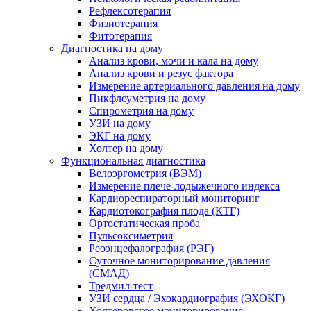
Рефлексотерапия
Физиотерапия
Фитотерапия
Диагностика на дому
Анализ крови, мочи и кала на дому
Анализ крови и резус фактора
Измерение артериального давления на дому
Пикфлоуметрия на дому
Спирометрия на дому
УЗИ на дому
ЭКГ на дому
Холтер на дому
Функциональная диагностика
Велоэргометрия (ВЭМ)
Измерение плече-лодыжечного индекса
Кардиореспираторный мониторинг
Кардиотокография плода (КТГ)
Ортостатическая проба
Пульсоксиметрия
Реоэнцефалография (РЭГ)
Суточное мониторирование давления
(СМАД)
Тредмил-тест
УЗИ сердца / Эхокардиография (ЭХОКГ)
Холтеровское мониторирование