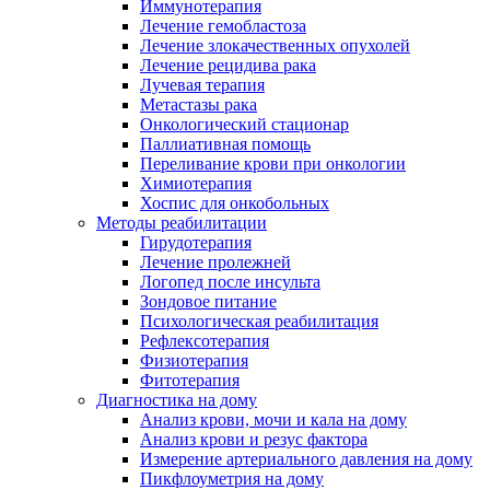
Иммунотерапия
Лечение гемобластоза
Лечение злокачественных опухолей
Лечение рецидива рака
Лучевая терапия
Метастазы рака
Онкологический стационар
Паллиативная помощь
Переливание крови при онкологии
Химиотерапия
Хоспис для онкобольных
Методы реабилитации
Гирудотерапия
Лечение пролежней
Логопед после инсульта
Зондовое питание
Психологическая реабилитация
Рефлексотерапия
Физиотерапия
Фитотерапия
Диагностика на дому
Анализ крови, мочи и кала на дому
Анализ крови и резус фактора
Измерение артериального давления на дому
Пикфлоуметрия на дому