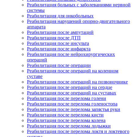
Реабилитация больных с заболеваниями нервной
системы
Реабилитация для онкобольных
Реабилитация нарушений опорно-двигательного
аппарата
Реабилитация после ампутаций
Реабилитация после ДТП
Реабилитация после инсульта
Реабилитация после инфаркта
Реабилитация после нейрохирургических
операций
Реабилитация после операции
Реабилитация после операций на коленном
суставе
Реабилитация после операций на позвоночнике
Реабилитация после операций на сердце
Реабилитация после операций на суставах
Реабилитация после перелома голени
Реабилитация после перелома голеностопа
Реабилитация после перелома запястья руки
Реабилитация после перелома кисти
Реабилитация после перелома колена
Реабилитация после перелома лодыжки
Реабилитация после перелома локтя и локтевого
сустава