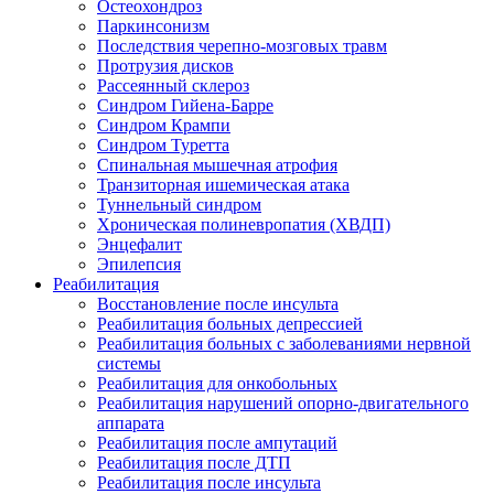
Остеохондроз
Паркинсонизм
Последствия черепно-мозговых травм
Протрузия дисков
Рассеянный склероз
Синдром Гийена-Барре
Синдром Крампи
Синдром Туретта
Спинальная мышечная атрофия
Транзиторная ишемическая атака
Туннельный синдром
Хроническая полиневропатия (ХВДП)
Энцефалит
Эпилепсия
Реабилитация
Восстановление после инсульта
Реабилитация больных депрессией
Реабилитация больных с заболеваниями нервной
системы
Реабилитация для онкобольных
Реабилитация нарушений опорно-двигательного
аппарата
Реабилитация после ампутаций
Реабилитация после ДТП
Реабилитация после инсульта