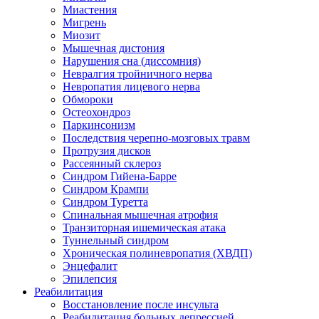
Миастения
Мигрень
Миозит
Мышечная дистония
Нарушения сна (диссомния)
Невралгия тройничного нерва
Невропатия лицевого нерва
Обмороки
Остеохондроз
Паркинсонизм
Последствия черепно-мозговых травм
Протрузия дисков
Рассеянный склероз
Синдром Гийена-Барре
Синдром Крампи
Синдром Туретта
Спинальная мышечная атрофия
Транзиторная ишемическая атака
Туннельный синдром
Хроническая полиневропатия (ХВДП)
Энцефалит
Эпилепсия
Реабилитация
Восстановление после инсульта
Реабилитация больных депрессией