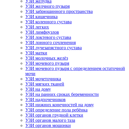
УЗИ желудка
УЗИ желчного пузыря
УЗИ забрюшинного пространства
УЗИ кишечника
УЗИ коленного сустава
УЗИ легких
УЗИ лимфоузлов
УЗИ локтевого сустава
УЗИ лонного сочленения
УЗИ лучезапястного сустава
УЗИ матки
УЗИ молочных желёз
УЗИ мочевого пузыря
УЗИ мочевого пузыря с определением остаточной
мочи
УЗИ мочеточника
УЗИ мягких тканей
УЗИ на дому
УЗИ на ранних сроках беременности
УЗИ надпочечников
УЗИ нижних конечностей на дому
УЗИ определение пола ребёнка
УЗИ органов грудной клетки
УЗИ органов малого таза
УЗИ органов мошонки