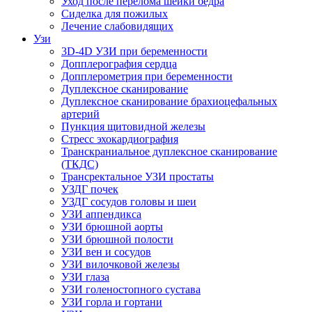
Уход после перелома шейки бедра
Сиделка для пожилых
Лечение слабовидящих
Узи
3D-4D УЗИ при беременности
Допплерография сердца
Допплерометрия при беременности
Дуплексное сканирование
Дуплексное сканирование брахиоцефальных
артерий
Пункция щитовидной железы
Стресс эхокардиография
Транскраниальное дуплексное сканирование
(ТКДС)
Трансректальное УЗИ простаты
УЗДГ почек
УЗДГ сосудов головы и шеи
УЗИ аппендикса
УЗИ брюшной аорты
УЗИ брюшной полости
УЗИ вен и сосудов
УЗИ вилочковой железы
УЗИ глаза
УЗИ голеностопного сустава
УЗИ горла и гортани