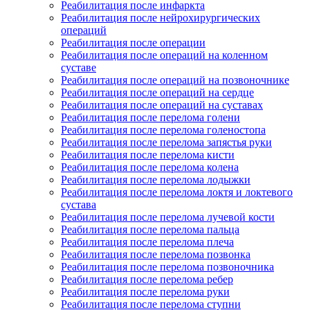
Реабилитация после инфаркта
Реабилитация после нейрохирургических
операций
Реабилитация после операции
Реабилитация после операций на коленном
суставе
Реабилитация после операций на позвоночнике
Реабилитация после операций на сердце
Реабилитация после операций на суставах
Реабилитация после перелома голени
Реабилитация после перелома голеностопа
Реабилитация после перелома запястья руки
Реабилитация после перелома кисти
Реабилитация после перелома колена
Реабилитация после перелома лодыжки
Реабилитация после перелома локтя и локтевого
сустава
Реабилитация после перелома лучевой кости
Реабилитация после перелома пальца
Реабилитация после перелома плеча
Реабилитация после перелома позвонка
Реабилитация после перелома позвоночника
Реабилитация после перелома ребер
Реабилитация после перелома руки
Реабилитация после перелома ступни