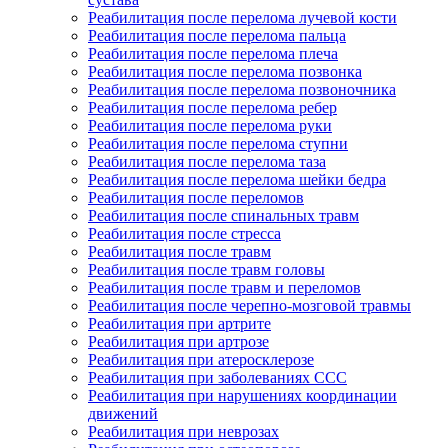
Реабилитация после перелома лучевой кости
Реабилитация после перелома пальца
Реабилитация после перелома плеча
Реабилитация после перелома позвонка
Реабилитация после перелома позвоночника
Реабилитация после перелома ребер
Реабилитация после перелома руки
Реабилитация после перелома ступни
Реабилитация после перелома таза
Реабилитация после перелома шейки бедра
Реабилитация после переломов
Реабилитация после спинальных травм
Реабилитация после стресса
Реабилитация после травм
Реабилитация после травм головы
Реабилитация после травм и переломов
Реабилитация после черепно-мозговой травмы
Реабилитация при артрите
Реабилитация при артрозе
Реабилитация при атеросклерозе
Реабилитация при заболеваниях ССС
Реабилитация при нарушениях координации
движений
Реабилитация при неврозах