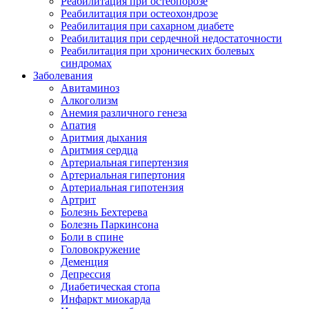
Реабилитация при остеопорозе
Реабилитация при остеохондрозе
Реабилитация при сахарном диабете
Реабилитация при сердечной недостаточности
Реабилитация при хронических болевых
синдромах
Заболевания
Авитаминоз
Алкоголизм
Анемия различного генеза
Апатия
Аритмия дыхания
Аритмия сердца
Артериальная гипертензия
Артериальная гипертония
Артериальная гипотензия
Артрит
Болезнь Бехтерева
Болезнь Паркинсона
Боли в спине
Головокружение
Деменция
Депрессия
Диабетическая стопа
Инфаркт миокарда