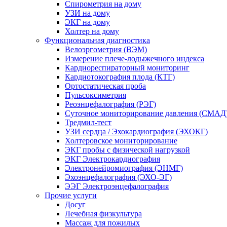
Спирометрия на дому
УЗИ на дому
ЭКГ на дому
Холтер на дому
Функциональная диагностика
Велоэргометрия (ВЭМ)
Измерение плече-лодыжечного индекса
Кардиореспираторный мониторинг
Кардиотокография плода (КТГ)
Ортостатическая проба
Пульсоксиметрия
Реоэнцефалография (РЭГ)
Суточное мониторирование давления (СМАД
Тредмил-тест
УЗИ сердца / Эхокардиография (ЭХОКГ)
Холтеровское мониторирование
ЭКГ пробы с физической нагрузкой
ЭКГ Электрокардиография
Электронейромиография (ЭНМГ)
Эхоэнцефалография (ЭХО-ЭГ)
ЭЭГ Электроэнцефалография
Прочие услуги
Досуг
Лечебная физкультура
Массаж для пожилых