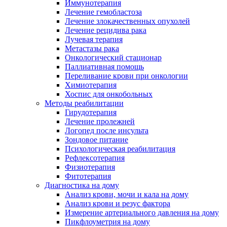
Иммунотерапия
Лечение гемобластоза
Лечение злокачественных опухолей
Лечение рецидива рака
Лучевая терапия
Метастазы рака
Онкологический стационар
Паллиативная помощь
Переливание крови при онкологии
Химиотерапия
Хоспис для онкобольных
Методы реабилитации
Гирудотерапия
Лечение пролежней
Логопед после инсульта
Зондовое питание
Психологическая реабилитация
Рефлексотерапия
Физиотерапия
Фитотерапия
Диагностика на дому
Анализ крови, мочи и кала на дому
Анализ крови и резус фактора
Измерение артериального давления на дому
Пикфлоуметрия на дому