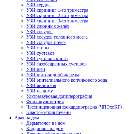
УЗИ сердца
УЗИ скрининг 1-го триместра
УЗИ скрининг 2-го триместра
УЗИ скрининг 3-го триместра
УЗИ слюнных желёз
УЗИ сосудов
УЗИ сосудов головного мозга
УЗИ сосудов почек
УЗИ стопы
УЗИ суставов
УЗИ суставов кисти
УЗИ тазобедренных суставов
УЗИ шеи
УЗИ щитовидной железы
УЗИ эпителиального копчикового хода
УЗИ яичников
УЗИ на дому
Ультразвуковая допплерография
Фолликулометрия
Чреспищеводная эхокардиография (ЧПЭхоКГ)
Эластометрия печени
Врач на дом
Дерматолог на дом
Кардиолог на дом
Логопед-афазиолог на дом