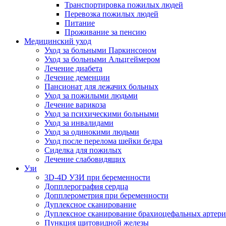
Транспортировка пожилых людей
Перевозка пожилых людей
Питание
Проживание за пенсию
Медицинский уход
Уход за больными Паркинсоном
Уход за больными Альцгеймером
Лечение диабета
Лечение деменции
Пансионат для лежачих больных
Уход за пожилыми людьми
Лечение варикоза
Уход за психическими больными
Уход за инвалидами
Уход за одинокими людьми
Уход после перелома шейки бедра
Сиделка для пожилых
Лечение слабовидящих
Узи
3D-4D УЗИ при беременности
Допплерография сердца
Допплерометрия при беременности
Дуплексное сканирование
Дуплексное сканирование брахиоцефальных артер
Пункция щитовидной железы