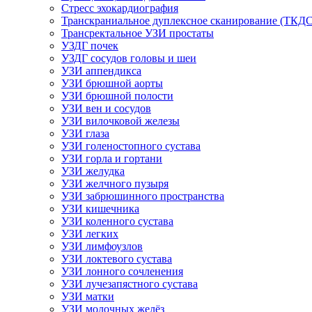
Стресс эхокардиография
Транскраниальное дуплексное сканирование (ТКДС
Трансректальное УЗИ простаты
УЗДГ почек
УЗДГ сосудов головы и шеи
УЗИ аппендикса
УЗИ брюшной аорты
УЗИ брюшной полости
УЗИ вен и сосудов
УЗИ вилочковой железы
УЗИ глаза
УЗИ голеностопного сустава
УЗИ горла и гортани
УЗИ желудка
УЗИ желчного пузыря
УЗИ забрюшинного пространства
УЗИ кишечника
УЗИ коленного сустава
УЗИ легких
УЗИ лимфоузлов
УЗИ локтевого сустава
УЗИ лонного сочленения
УЗИ лучезапястного сустава
УЗИ матки
УЗИ молочных желёз