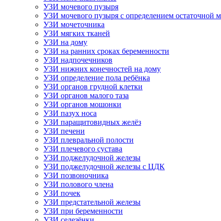
УЗИ мочевого пузыря
УЗИ мочевого пузыря с определением остаточной 
УЗИ мочеточника
УЗИ мягких тканей
УЗИ на дому
УЗИ на ранних сроках беременности
УЗИ надпочечников
УЗИ нижних конечностей на дому
УЗИ определение пола ребёнка
УЗИ органов грудной клетки
УЗИ органов малого таза
УЗИ органов мошонки
УЗИ пазух носа
УЗИ паращитовидных желёз
УЗИ печени
УЗИ плевральной полости
УЗИ плечевого сустава
УЗИ поджелудочной железы
УЗИ поджелудочной железы с ЦДК
УЗИ позвоночника
УЗИ полового члена
УЗИ почек
УЗИ предстательной железы
УЗИ при беременности
УЗИ селезёнки