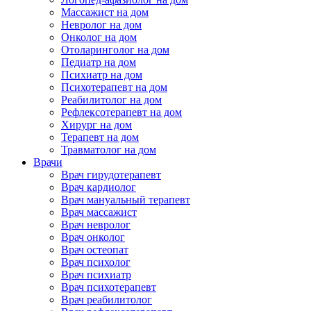
Массажист на дом
Невролог на дом
Онколог на дом
Отоларинголог на дом
Педиатр на дом
Психиатр на дом
Психотерапевт на дом
Реабилитолог на дом
Рефлексотерапевт на дом
Хирург на дом
Терапевт на дом
Травматолог на дом
Врачи
Врач гирудотерапевт
Врач кардиолог
Врач мануальный терапевт
Врач массажист
Врач невролог
Врач онколог
Врач остеопат
Врач психолог
Врач психиатр
Врач психотерапевт
Врач реабилитолог