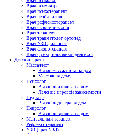
Врач психолог
Врач психиатр
Врач психотерапевт
Врач реабилитолог
Врач рефлексотерапевт
Врач скорой помощи
Врач терапевт
Врач травматолог-ортопед
Врач УЗИ-диагност
Врач физиотерапевт
Врач функциональный диагност
Детские врачи
Массажист
Вызов массажиста на дом
Массаж на дому
Психолог
Вызов психолога на дом
Лечение игровой зависимости
Педиатр
Вызов педиатра на дом
Невролог
Вызов невролога на дом
Мануальный терапевт
Рефлексотерапевт
УЗИ (врач УЗД)