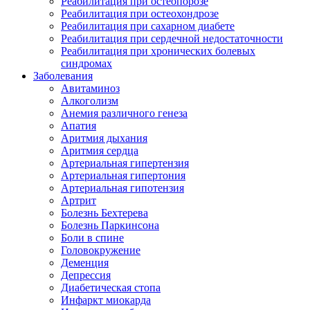
Реабилитация при остеопорозе
Реабилитация при остеохондрозе
Реабилитация при сахарном диабете
Реабилитация при сердечной недостаточности
Реабилитация при хронических болевых
синдромах
Заболевания
Авитаминоз
Алкоголизм
Анемия различного генеза
Апатия
Аритмия дыхания
Аритмия сердца
Артериальная гипертензия
Артериальная гипертония
Артериальная гипотензия
Артрит
Болезнь Бехтерева
Болезнь Паркинсона
Боли в спине
Головокружение
Деменция
Депрессия
Диабетическая стопа
Инфаркт миокарда