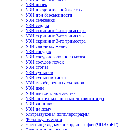
УЗИ почек
УЗИ предстательной железы
УЗИ при беременности
УЗИ селезёнки
УЗИ сердца
УЗИ скрининг 1-го триместра
УЗИ скрининг 2-го триместра
УЗИ скрининг 3-го триместра
УЗИ слюнных желёз
УЗИ сосудов
УЗИ сосудов головного мозга
УЗИ сосудов почек
УЗИ стопы
УЗИ суставов
УЗИ суставов кисти
УЗИ тазобедренных суставов
УЗИ шеи
УЗИ щитовидной железы
УЗИ эпителиального копчикового хода
УЗИ яичников
УЗИ на дому
Ультразвуковая допплерография
Фолликулометрия
Чреспищеводная эхокардиография (ЧПЭхоКГ)
Эластометрия печени