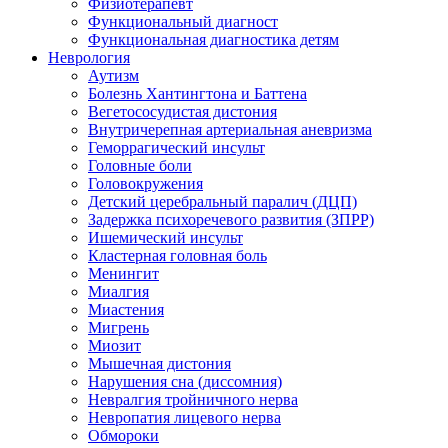
Физиотерапевт
Функциональный диагност
Функциональная диагностика детям
Неврология
Аутизм
Болезнь Хантингтона и Баттена
Вегетососудистая дистония
Внутричерепная артериальная аневризма
Геморрагический инсульт
Головные боли
Головокружения
Детский церебральный паралич (ДЦП)
Задержка психоречевого развития (ЗПРР)
Ишемический инсульт
Кластерная головная боль
Менингит
Миалгия
Миастения
Мигрень
Миозит
Мышечная дистония
Нарушения сна (диссомния)
Невралгия тройничного нерва
Невропатия лицевого нерва
Обмороки