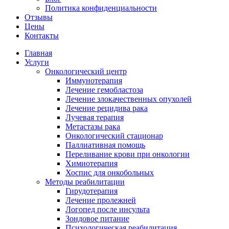
Политика конфиденциальности
Отзывы
Цены
Контакты
Главная
Услуги
Онкологический центр
Иммунотерапия
Лечение гемобластоза
Лечение злокачественных опухолей
Лечение рецидива рака
Лучевая терапия
Метастазы рака
Онкологический стационар
Паллиативная помощь
Переливание крови при онкологии
Химиотерапия
Хоспис для онкобольных
Методы реабилитации
Гирудотерапия
Лечение пролежней
Логопед после инсульта
Зондовое питание
Психологическая реабилитация