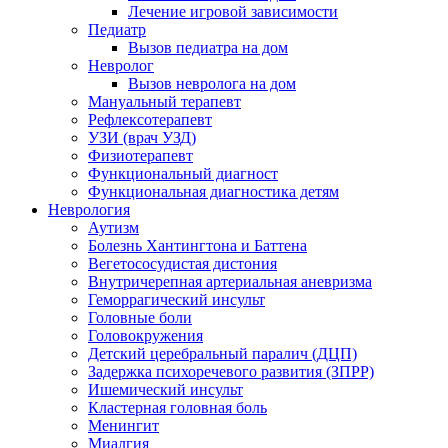
Лечение игровой зависимости
Педиатр
Вызов педиатра на дом
Невролог
Вызов невролога на дом
Мануальный терапевт
Рефлексотерапевт
УЗИ (врач УЗД)
Физиотерапевт
Функциональный диагност
Функциональная диагностика детям
Неврология
Аутизм
Болезнь Хантингтона и Баттена
Вегетососудистая дистония
Внутричерепная артериальная аневризма
Геморрагический инсульт
Головные боли
Головокружения
Детский церебральный паралич (ДЦП)
Задержка психоречевого развития (ЗПРР)
Ишемический инсульт
Кластерная головная боль
Менингит
Миалгия