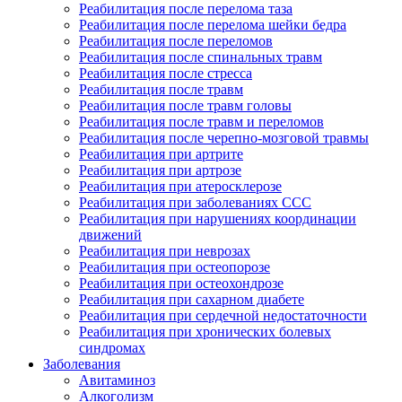
Реабилитация после перелома таза
Реабилитация после перелома шейки бедра
Реабилитация после переломов
Реабилитация после спинальных травм
Реабилитация после стресса
Реабилитация после травм
Реабилитация после травм головы
Реабилитация после травм и переломов
Реабилитация после черепно-мозговой травмы
Реабилитация при артрите
Реабилитация при артрозе
Реабилитация при атеросклерозе
Реабилитация при заболеваниях ССС
Реабилитация при нарушениях координации
движений
Реабилитация при неврозах
Реабилитация при остеопорозе
Реабилитация при остеохондрозе
Реабилитация при сахарном диабете
Реабилитация при сердечной недостаточности
Реабилитация при хронических болевых
синдромах
Заболевания
Авитаминоз
Алкоголизм