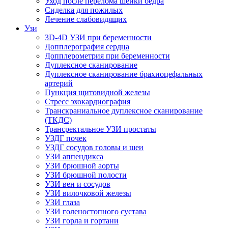
Уход после перелома шейки бедра
Сиделка для пожилых
Лечение слабовидящих
Узи
3D-4D УЗИ при беременности
Допплерография сердца
Допплерометрия при беременности
Дуплексное сканирование
Дуплексное сканирование брахиоцефальных
артерий
Пункция щитовидной железы
Стресс эхокардиография
Транскраниальное дуплексное сканирование
(ТКДС)
Трансректальное УЗИ простаты
УЗДГ почек
УЗДГ сосудов головы и шеи
УЗИ аппендикса
УЗИ брюшной аорты
УЗИ брюшной полости
УЗИ вен и сосудов
УЗИ вилочковой железы
УЗИ глаза
УЗИ голеностопного сустава
УЗИ горла и гортани