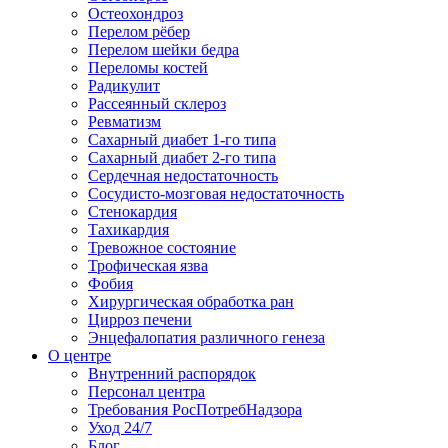
Остеохондроз
Перелом рёбер
Перелом шейки бедра
Переломы костей
Радикулит
Рассеянный склероз
Ревматизм
Сахарный диабет 1-го типа
Сахарный диабет 2-го типа
Сердечная недостаточность
Сосудисто-мозговая недостаточность
Стенокардия
Тахикардия
Тревожное состояние
Трофическая язва
Фобия
Хирургическая обработка ран
Цирроз печени
Энцефалопатия различного генеза
О центре
Внутренний распорядок
Персонал центра
Требования РосПотребНадзора
Уход 24/7
Блог