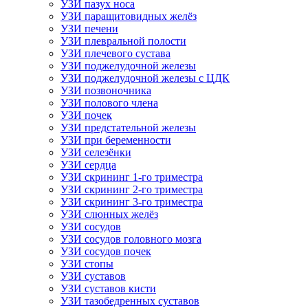
УЗИ пазух носа
УЗИ паращитовидных желёз
УЗИ печени
УЗИ плевральной полости
УЗИ плечевого сустава
УЗИ поджелудочной железы
УЗИ поджелудочной железы с ЦДК
УЗИ позвоночника
УЗИ полового члена
УЗИ почек
УЗИ предстательной железы
УЗИ при беременности
УЗИ селезёнки
УЗИ сердца
УЗИ скрининг 1-го триместра
УЗИ скрининг 2-го триместра
УЗИ скрининг 3-го триместра
УЗИ слюнных желёз
УЗИ сосудов
УЗИ сосудов головного мозга
УЗИ сосудов почек
УЗИ стопы
УЗИ суставов
УЗИ суставов кисти
УЗИ тазобедренных суставов