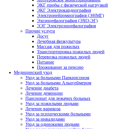
ЭКГ пробы с физической нагрузкой
ЭКГ Электрокардиография
Электронейромиография (ЭНМГ)
Эхоэнцефалография (ЭХО-ЭГ)
ЭЭГ Электроэнцефалография
Прочие услуги
Досуг
Лечебная физкультура
Массаж для пожилых
Транспортировка пожилых людей
Перевозка пожилых людей
Питание
Проживание за пенсию
Медицинский уход
Уход за больными Паркинсоном
Уход за больными Альцгеймером
Лечение диабета
Лечение деменции
Пансионат для лежачих больных
Уход за пожилыми людьми
Лечение варикоза
Уход за психическими больными
Уход за инвалидами
Уход за одинокими людьми