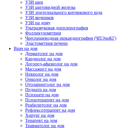
УЗИ шеи
УЗИ щитовидной железы
УЗИ эпителиального копчикового хода
УЗИ яичников
УЗИ на дому
Ультразвуковая допплерография
Фолликулометрия
Чреспищеводная эхокардиография (ЧПЭхоКГ)
Эластометрия печени
Врач на дом
Дерматолог на дом
Кардиолог на дом
Логопед-афазиолог на дом
Массажист на дом
Невролог на дом
Онколог на дом
Отоларинголог на дом
Педиатр на дом
Психиатр на дом
Психотерапевт на дом
Реабилитолог на дом
Рефлексотерапевт на дом
Хирург на дом
Терапевт на дом
Травматолог на дом