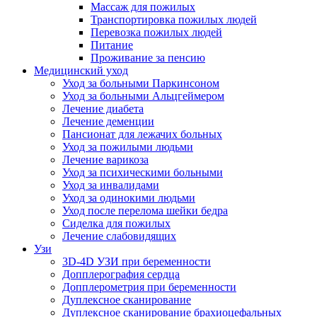
Массаж для пожилых
Транспортировка пожилых людей
Перевозка пожилых людей
Питание
Проживание за пенсию
Медицинский уход
Уход за больными Паркинсоном
Уход за больными Альцгеймером
Лечение диабета
Лечение деменции
Пансионат для лежачих больных
Уход за пожилыми людьми
Лечение варикоза
Уход за психическими больными
Уход за инвалидами
Уход за одинокими людьми
Уход после перелома шейки бедра
Сиделка для пожилых
Лечение слабовидящих
Узи
3D-4D УЗИ при беременности
Допплерография сердца
Допплерометрия при беременности
Дуплексное сканирование
Дуплексное сканирование брахиоцефальных