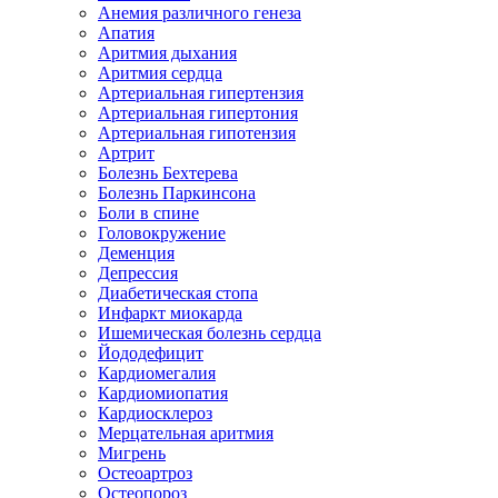
Анемия различного генеза
Апатия
Аритмия дыхания
Аритмия сердца
Артериальная гипертензия
Артериальная гипертония
Артериальная гипотензия
Артрит
Болезнь Бехтерева
Болезнь Паркинсона
Боли в спине
Головокружение
Деменция
Депрессия
Диабетическая стопа
Инфаркт миокарда
Ишемическая болезнь сердца
Йододефицит
Кардиомегалия
Кардиомиопатия
Кардиосклероз
Мерцательная аритмия
Мигрень
Остеоартроз
Остеопороз