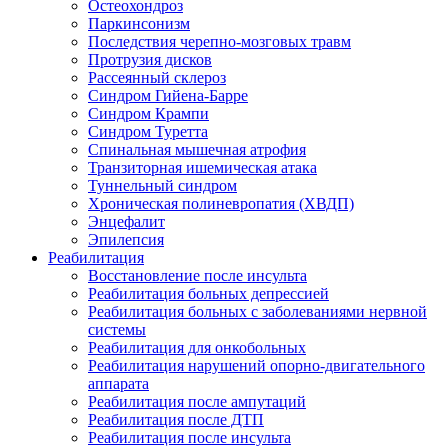
Остеохондроз
Паркинсонизм
Последствия черепно-мозговых травм
Протрузия дисков
Рассеянный склероз
Синдром Гийена-Барре
Синдром Крампи
Синдром Туретта
Спинальная мышечная атрофия
Транзиторная ишемическая атака
Туннельный синдром
Хроническая полиневропатия (ХВДП)
Энцефалит
Эпилепсия
Реабилитация
Восстановление после инсульта
Реабилитация больных депрессией
Реабилитация больных с заболеваниями нервной
системы
Реабилитация для онкобольных
Реабилитация нарушений опорно-двигательного
аппарата
Реабилитация после ампутаций
Реабилитация после ДТП
Реабилитация после инсульта