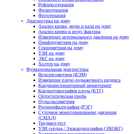
Рефлексотерапия
Физиотерапия
Фитотерапия
Диагностика на дому
Анализ крови, мочи и кала на дому
Анализ крови и резус фактора
Измерение артериального давления на дому
Пикфлоуметрия на дому
Спирометрия на дому
УЗИ на дому
ЭКГ на дому
Холтер на дому
Функциональная диагностика
Велоэргометрия (ВЭМ)
Измерение плече-лодыжечного индекса
Кардиореспираторный мониторинг
Кардиотокография плода (КТГ)
Ортостатическая проба
Пульсоксиметрия
Реоэнцефалография (РЭГ)
Суточное мониторирование давления
(СМАД)
Тредмил-тест
УЗИ сердца / Эхокардиография (ЭХОКГ)
Холтеровское мониторирование