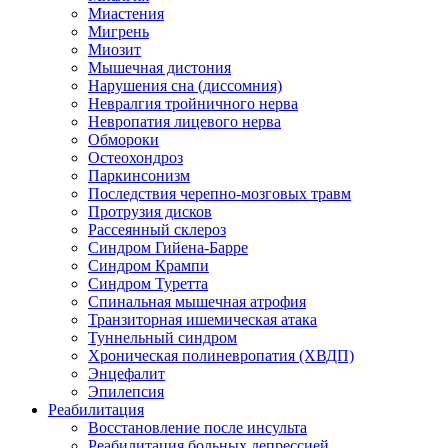
Миастения
Мигрень
Миозит
Мышечная дистония
Нарушения сна (диссомния)
Невралгия тройничного нерва
Невропатия лицевого нерва
Обмороки
Остеохондроз
Паркинсонизм
Последствия черепно-мозговых травм
Протрузия дисков
Рассеянный склероз
Синдром Гийена-Барре
Синдром Крампи
Синдром Туретта
Спинальная мышечная атрофия
Транзиторная ишемическая атака
Туннельный синдром
Хроническая полиневропатия (ХВДП)
Энцефалит
Эпилепсия
Реабилитация
Восстановление после инсульта
Реабилитация больных депрессией