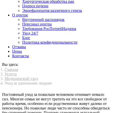
Хирургическая обработка ран
Цирроз печени
Энцефалопатия различного генеза
О центре
Внутренний распорядок
Персонал центра
Требования РосПотребНадзора
Уход 24/7
Блог
Политика конфиденциальности
Отзывы
Цены
Контакты
Вы здесь:
Главная
Услуги
Медицинский уход
Уход за одинокими людьми
Постоянный уход за пожилым человеком отнимает немало
сил. Многие семьи не могут тратить на это все свободное от
работы время, особенно если родственники живут далеко от
пенсионера. Но пожилые люди часто не способны обходиться
без сторонней помощи. Поэтому становится актуальной