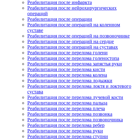
Реабилитация после инфаркта
Реабилитация после нейрохирургических
операций
Реабилитация после операции
Реабилитация после операций на коленном
суставе
Реабилитация после операций на позвоночнике
Реабилитация после операций на сердце
Реабилитация после операций на суставах
Реабилитация после перелома голени
Реабилитация после перелома голеностопа
Реабилитация после перелома запястья руки
Реабилитация после перелома кисти
Реабилитация после перелома колена
Реабилитация после перелома лодыжки
Реабилитация после перелома локтя и локтевого
сустава
Реабилитация после перелома лучевой кости
Реабилитация после перелома пальца
Реабилитация после перелома плеча
Реабилитация после перелома позвонка
Реабилитация после перелома позвоночника
Реабилитация после перелома ребер
Реабилитация после перелома руки
Реабилитация после перелома ступни