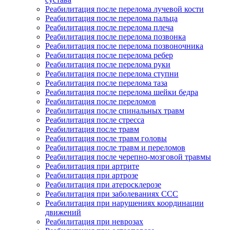
Реабилитация после перелома лучевой кости
Реабилитация после перелома пальца
Реабилитация после перелома плеча
Реабилитация после перелома позвонка
Реабилитация после перелома позвоночника
Реабилитация после перелома ребер
Реабилитация после перелома руки
Реабилитация после перелома ступни
Реабилитация после перелома таза
Реабилитация после перелома шейки бедра
Реабилитация после переломов
Реабилитация после спинальных травм
Реабилитация после стресса
Реабилитация после травм
Реабилитация после травм головы
Реабилитация после травм и переломов
Реабилитация после черепно-мозговой травмы
Реабилитация при артрите
Реабилитация при артрозе
Реабилитация при атеросклерозе
Реабилитация при заболеваниях ССС
Реабилитация при нарушениях координации
движений
Реабилитация при неврозах