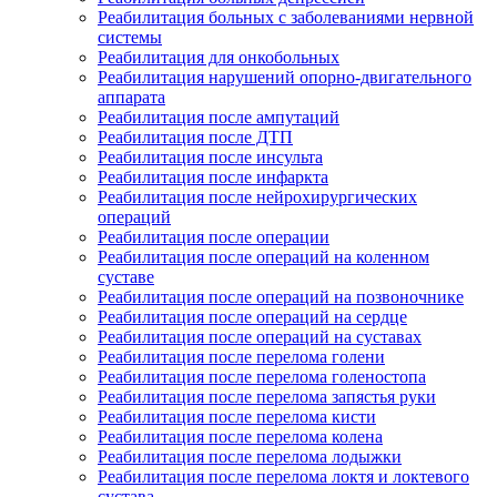
Реабилитация больных с заболеваниями нервной
системы
Реабилитация для онкобольных
Реабилитация нарушений опорно-двигательного
аппарата
Реабилитация после ампутаций
Реабилитация после ДТП
Реабилитация после инсульта
Реабилитация после инфаркта
Реабилитация после нейрохирургических
операций
Реабилитация после операции
Реабилитация после операций на коленном
суставе
Реабилитация после операций на позвоночнике
Реабилитация после операций на сердце
Реабилитация после операций на суставах
Реабилитация после перелома голени
Реабилитация после перелома голеностопа
Реабилитация после перелома запястья руки
Реабилитация после перелома кисти
Реабилитация после перелома колена
Реабилитация после перелома лодыжки
Реабилитация после перелома локтя и локтевого
сустава