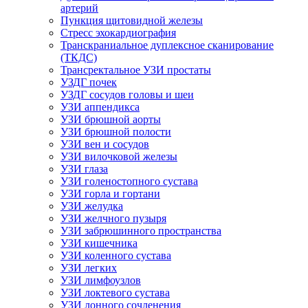
артерий
Пункция щитовидной железы
Стресс эхокардиография
Транскраниальное дуплексное сканирование
(ТКДС)
Трансректальное УЗИ простаты
УЗДГ почек
УЗДГ сосудов головы и шеи
УЗИ аппендикса
УЗИ брюшной аорты
УЗИ брюшной полости
УЗИ вен и сосудов
УЗИ вилочковой железы
УЗИ глаза
УЗИ голеностопного сустава
УЗИ горла и гортани
УЗИ желудка
УЗИ желчного пузыря
УЗИ забрюшинного пространства
УЗИ кишечника
УЗИ коленного сустава
УЗИ легких
УЗИ лимфоузлов
УЗИ локтевого сустава
УЗИ лонного сочленения