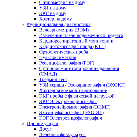
Спирометрия на дому
УЗИ на дому
ЭКГ на дому
Холтер на дому
Функциональная диагностика
Велоэргометрия (ВЭМ)
Измерение плече-лодыжечного индекса
Кардиореспираторный мониторинг
Кардиотокография плода (КТГ)
Ортостатическая проба
Пульсоксиметрия
Реоэнцефалография (РЭГ)
Суточное мониторирование давления
(СМАД)
Тредмил-тест
УЗИ сердца / Эхокардиография (ЭХОКГ)
Холтеровское мониторирование
ЭКГ пробы с физической нагрузкой
ЭКГ Электрокардиография
Электронейромиография (ЭНМГ)
Эхоэнцефалография (ЭХО-ЭГ)
ЭЭГ Электроэнцефалография
Прочие услуги
Досуг
Лечебная физкультура