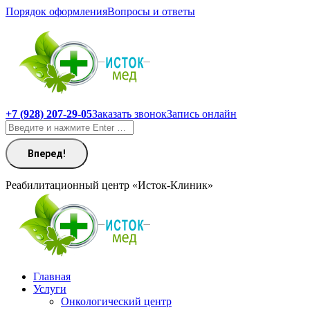
Перейти
Порядок оформления
Вопросы и ответы
к
содержанию
+7 (928) 207-29-05
Заказать звонок
Запись онлайн
Поиск:
Реабилитационный центр «Исток-Клиник»
Главная
Услуги
Онкологический центр