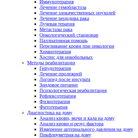
Иммунотерапия
Лечение гемобластоза
Лечение злокачественных опухолей
Лечение рецидива рака
Лучевая терапия
Метастазы рака
Онкологический стационар
Паллиативная помощь
Переливание крови при онкологии
Химиотерапия
Хоспис для онкобольных
Методы реабилитации
Гирудотерапия
Лечение пролежней
Логопед после инсульта
Зондовое питание
Психологическая реабилитация
Рефлексотерапия
Физиотерапия
Фитотерапия
Диагностика на дому
Анализ крови, мочи и кала на дому
Анализ крови и резус фактора
Измерение артериального давления на дому
Пикфлоуметрия на дому