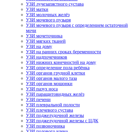
УЗИ лучезапястного сустава
УЗИ матки
УЗИ молочных желёз
УЗИ мочевого пузыря
УЗИ мочевого пузыря с определением остаточной
мочи
УЗИ мочеточника
УЗИ мягких тканей
УЗИ на дому
УЗИ на ранних сроках беременности
УЗИ надпочечников
УЗИ нижних конечностей на дому
УЗИ определение пола ребёнка
УЗИ органов грудной клетки
УЗИ органов малого таза
УЗИ органов мошонки
УЗИ пазух носа
УЗИ паращитовидных желёз
УЗИ печени
УЗИ плевральной полости
УЗИ плечевого сустава
УЗИ поджелудочной железы
УЗИ поджелудочной железы с ЦДК
УЗИ позвоночника
УЗИ полового члена