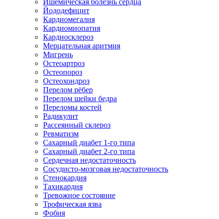
Ишемическая болезнь сердца
Йододефицит
Кардиомегалия
Кардиомиопатия
Кардиосклероз
Мерцательная аритмия
Мигрень
Остеоартроз
Остеопороз
Остеохондроз
Перелом рёбер
Перелом шейки бедра
Переломы костей
Радикулит
Рассеянный склероз
Ревматизм
Сахарный диабет 1-го типа
Сахарный диабет 2-го типа
Сердечная недостаточность
Сосудисто-мозговая недостаточность
Стенокардия
Тахикардия
Тревожное состояние
Трофическая язва
Фобия