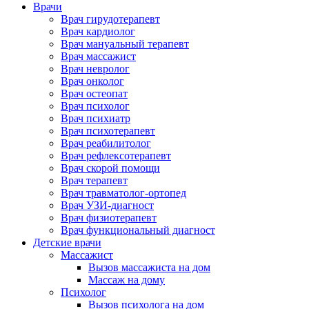
Врачи
Врач гирудотерапевт
Врач кардиолог
Врач мануальный терапевт
Врач массажист
Врач невролог
Врач онколог
Врач остеопат
Врач психолог
Врач психиатр
Врач психотерапевт
Врач реабилитолог
Врач рефлексотерапевт
Врач скорой помощи
Врач терапевт
Врач травматолог-ортопед
Врач УЗИ-диагност
Врач физиотерапевт
Врач функциональный диагност
Детские врачи
Массажист
Вызов массажиста на дом
Массаж на дому
Психолог
Вызов психолога на дом