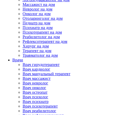
Массажист на дом
Невролог на дом
Онколог на дом
Отоларинголог на дом
Педиатр на дом
Психиатр на дом
Психотерапевт на дом
Реабилитолог на дом
Рефлексотерапевт на дом
Хирург на дом
Терапевт на дом
Травматолог на дом
Врачи
Врач гирудотерапевт
Врач кардиолог
Врач мануальный терапевт
Врач массажист
Врач невролог
Врач онколог
Врач остеопат
Врач психолог
Врач психиатр
Врач психотерапевт
Врач реабилитолог