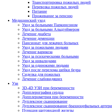
Транспортировка пожилых людей
Перевозка пожилых людей
Питание
Проживание за пенсию
Медицинский уход
Уход за больными Паркинсоном
Уход за больными Альцгеймером
Лечение диабета
Лечение деменции
Пансионат для лежачих больных
Уход за пожилыми людьми
Лечение варикоза
Уход за психическими больными
Уход за инвалидами
Уход за одинокими людьми
Уход после перелома шейки бедра
Сиделка для пожилых
Лечение слабовидящих
Узи
3D-4D УЗИ при беременности
Допплерография сердца
Допплерометрия при беременности
Дуплексное сканирование
Дуплексное сканирование брахиоцефальных артер
Пункция щитовидной железы