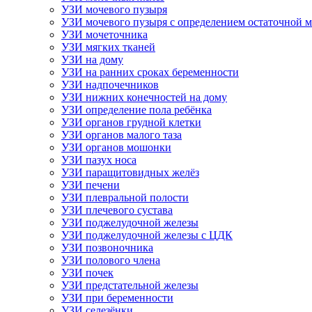
УЗИ мочевого пузыря
УЗИ мочевого пузыря с определением остаточной 
УЗИ мочеточника
УЗИ мягких тканей
УЗИ на дому
УЗИ на ранних сроках беременности
УЗИ надпочечников
УЗИ нижних конечностей на дому
УЗИ определение пола ребёнка
УЗИ органов грудной клетки
УЗИ органов малого таза
УЗИ органов мошонки
УЗИ пазух носа
УЗИ паращитовидных желёз
УЗИ печени
УЗИ плевральной полости
УЗИ плечевого сустава
УЗИ поджелудочной железы
УЗИ поджелудочной железы с ЦДК
УЗИ позвоночника
УЗИ полового члена
УЗИ почек
УЗИ предстательной железы
УЗИ при беременности
УЗИ селезёнки