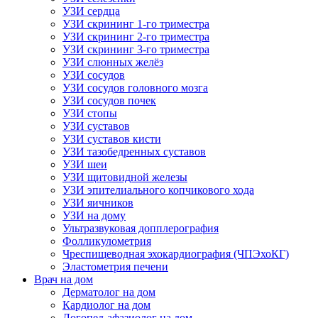
УЗИ сердца
УЗИ скрининг 1-го триместра
УЗИ скрининг 2-го триместра
УЗИ скрининг 3-го триместра
УЗИ слюнных желёз
УЗИ сосудов
УЗИ сосудов головного мозга
УЗИ сосудов почек
УЗИ стопы
УЗИ суставов
УЗИ суставов кисти
УЗИ тазобедренных суставов
УЗИ шеи
УЗИ щитовидной железы
УЗИ эпителиального копчикового хода
УЗИ яичников
УЗИ на дому
Ультразвуковая допплерография
Фолликулометрия
Чреспищеводная эхокардиография (ЧПЭхоКГ)
Эластометрия печени
Врач на дом
Дерматолог на дом
Кардиолог на дом
Логопед-афазиолог на дом