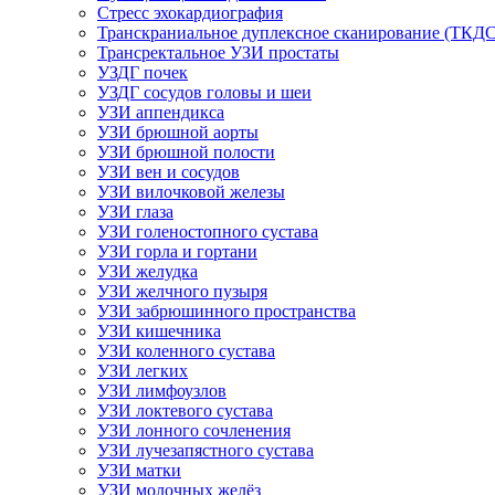
Стресс эхокардиография
Транскраниальное дуплексное сканирование (ТКДС
Трансректальное УЗИ простаты
УЗДГ почек
УЗДГ сосудов головы и шеи
УЗИ аппендикса
УЗИ брюшной аорты
УЗИ брюшной полости
УЗИ вен и сосудов
УЗИ вилочковой железы
УЗИ глаза
УЗИ голеностопного сустава
УЗИ горла и гортани
УЗИ желудка
УЗИ желчного пузыря
УЗИ забрюшинного пространства
УЗИ кишечника
УЗИ коленного сустава
УЗИ легких
УЗИ лимфоузлов
УЗИ локтевого сустава
УЗИ лонного сочленения
УЗИ лучезапястного сустава
УЗИ матки
УЗИ молочных желёз