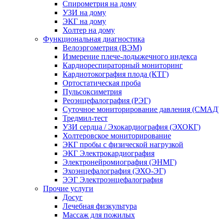
Спирометрия на дому
УЗИ на дому
ЭКГ на дому
Холтер на дому
Функциональная диагностика
Велоэргометрия (ВЭМ)
Измерение плече-лодыжечного индекса
Кардиореспираторный мониторинг
Кардиотокография плода (КТГ)
Ортостатическая проба
Пульсоксиметрия
Реоэнцефалография (РЭГ)
Суточное мониторирование давления (СМАД
Тредмил-тест
УЗИ сердца / Эхокардиография (ЭХОКГ)
Холтеровское мониторирование
ЭКГ пробы с физической нагрузкой
ЭКГ Электрокардиография
Электронейромиография (ЭНМГ)
Эхоэнцефалография (ЭХО-ЭГ)
ЭЭГ Электроэнцефалография
Прочие услуги
Досуг
Лечебная физкультура
Массаж для пожилых