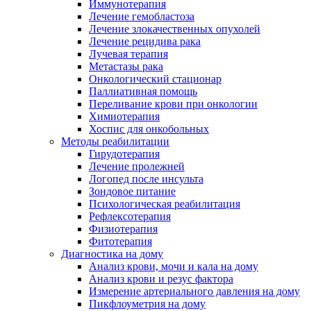
Иммунотерапия
Лечение гемобластоза
Лечение злокачественных опухолей
Лечение рецидива рака
Лучевая терапия
Метастазы рака
Онкологический стационар
Паллиативная помощь
Переливание крови при онкологии
Химиотерапия
Хоспис для онкобольных
Методы реабилитации
Гирудотерапия
Лечение пролежней
Логопед после инсульта
Зондовое питание
Психологическая реабилитация
Рефлексотерапия
Физиотерапия
Фитотерапия
Диагностика на дому
Анализ крови, мочи и кала на дому
Анализ крови и резус фактора
Измерение артериального давления на дому
Пикфлоуметрия на дому