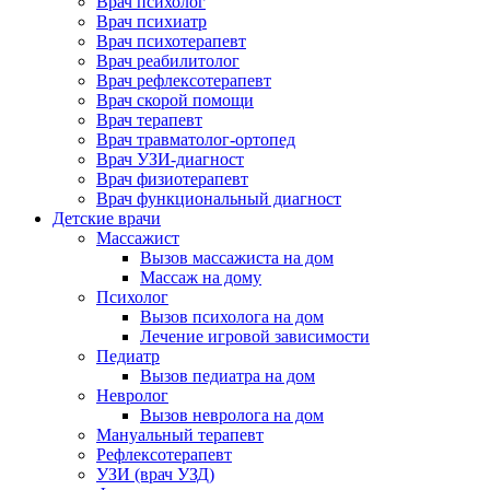
Врач психолог
Врач психиатр
Врач психотерапевт
Врач реабилитолог
Врач рефлексотерапевт
Врач скорой помощи
Врач терапевт
Врач травматолог-ортопед
Врач УЗИ-диагност
Врач физиотерапевт
Врач функциональный диагност
Детские врачи
Массажист
Вызов массажиста на дом
Массаж на дому
Психолог
Вызов психолога на дом
Лечение игровой зависимости
Педиатр
Вызов педиатра на дом
Невролог
Вызов невролога на дом
Мануальный терапевт
Рефлексотерапевт
УЗИ (врач УЗД)