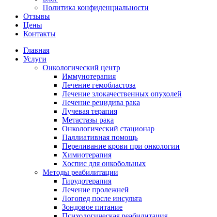
Политика конфиденциальности
Отзывы
Цены
Контакты
Главная
Услуги
Онкологический центр
Иммунотерапия
Лечение гемобластоза
Лечение злокачественных опухолей
Лечение рецидива рака
Лучевая терапия
Метастазы рака
Онкологический стационар
Паллиативная помощь
Переливание крови при онкологии
Химиотерапия
Хоспис для онкобольных
Методы реабилитации
Гирудотерапия
Лечение пролежней
Логопед после инсульта
Зондовое питание
Психологическая реабилитация