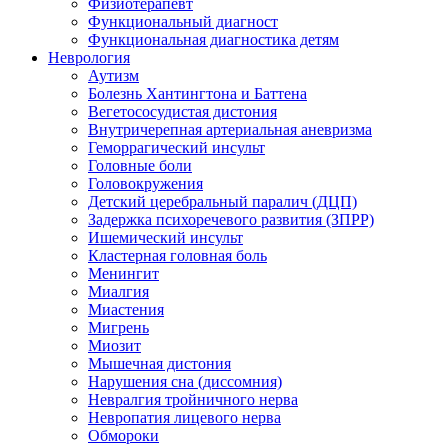
Физиотерапевт
Функциональный диагност
Функциональная диагностика детям
Неврология
Аутизм
Болезнь Хантингтона и Баттена
Вегетососудистая дистония
Внутричерепная артериальная аневризма
Геморрагический инсульт
Головные боли
Головокружения
Детский церебральный паралич (ДЦП)
Задержка психоречевого развития (ЗПРР)
Ишемический инсульт
Кластерная головная боль
Менингит
Миалгия
Миастения
Мигрень
Миозит
Мышечная дистония
Нарушения сна (диссомния)
Невралгия тройничного нерва
Невропатия лицевого нерва
Обмороки