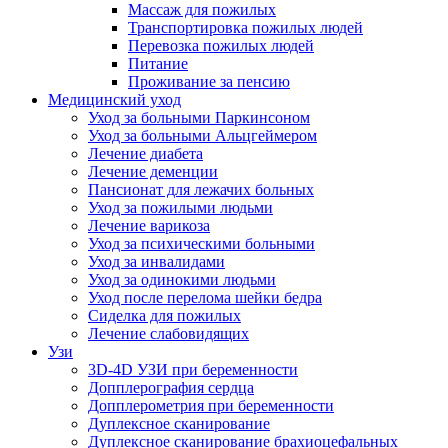
Массаж для пожилых
Транспортировка пожилых людей
Перевозка пожилых людей
Питание
Проживание за пенсию
Медицинский уход
Уход за больными Паркинсоном
Уход за больными Альцгеймером
Лечение диабета
Лечение деменции
Пансионат для лежачих больных
Уход за пожилыми людьми
Лечение варикоза
Уход за психическими больными
Уход за инвалидами
Уход за одинокими людьми
Уход после перелома шейки бедра
Сиделка для пожилых
Лечение слабовидящих
Узи
3D-4D УЗИ при беременности
Допплерография сердца
Допплерометрия при беременности
Дуплексное сканирование
Дуплексное сканирование брахиоцефальных