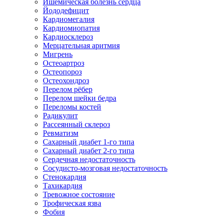
Ишемическая болезнь сердца
Йододефицит
Кардиомегалия
Кардиомиопатия
Кардиосклероз
Мерцательная аритмия
Мигрень
Остеоартроз
Остеопороз
Остеохондроз
Перелом рёбер
Перелом шейки бедра
Переломы костей
Радикулит
Рассеянный склероз
Ревматизм
Сахарный диабет 1-го типа
Сахарный диабет 2-го типа
Сердечная недостаточность
Сосудисто-мозговая недостаточность
Стенокардия
Тахикардия
Тревожное состояние
Трофическая язва
Фобия