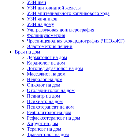
УЗИ шеи
УЗИ щитовидной железы
УЗИ эпителиального копчикового хода
УЗИ яичников
УЗИ на дому
Ультразвуковая допплерография
Фолликулометрия
Чреспищеводная эхокардиография (ЧПЭхоКГ)
Эластометрия печени
Врач на дом
Дерматолог на дом
Кардиолог на дом
Логопед-афазиолог на дом
Массажист на дом
Невролог на дом
Онколог на дом
Отоларинголог на дом
Педиатр на дом
Психиатр на дом
Психотерапевт на дом
Реабилитолог на дом
Рефлексотерапевт на дом
Хирург на дом
Терапевт на дом
Травматолог на дом