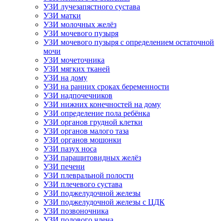
УЗИ лучезапястного сустава
УЗИ матки
УЗИ молочных желёз
УЗИ мочевого пузыря
УЗИ мочевого пузыря с определением остаточной
мочи
УЗИ мочеточника
УЗИ мягких тканей
УЗИ на дому
УЗИ на ранних сроках беременности
УЗИ надпочечников
УЗИ нижних конечностей на дому
УЗИ определение пола ребёнка
УЗИ органов грудной клетки
УЗИ органов малого таза
УЗИ органов мошонки
УЗИ пазух носа
УЗИ паращитовидных желёз
УЗИ печени
УЗИ плевральной полости
УЗИ плечевого сустава
УЗИ поджелудочной железы
УЗИ поджелудочной железы с ЦДК
УЗИ позвоночника
УЗИ полового члена