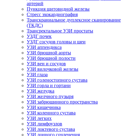
артерий
Пункция щитовидной железы
Стресс эхокардиография
Транскраниальное дуплексное сканирование
(ТКДС)
Трансректальное УЗИ простаты
УЗДГ почек
УЗДГ сосудов головы и шеи
УЗИ аппендикса
УЗИ брюшной аорты
УЗИ брюшной полости
УЗИ вен и сосудов
УЗИ вилочковой железы
УЗИ глаза
УЗИ голеностопного сустава
УЗИ горла и гортани
УЗИ желудка
УЗИ желчного пузыря
УЗИ забрюшинного пространства
УЗИ кишечника
УЗИ коленного сустава
УЗИ легких
УЗИ лимфоузлов
УЗИ локтевого сустава
УЗИ лонного сочленения