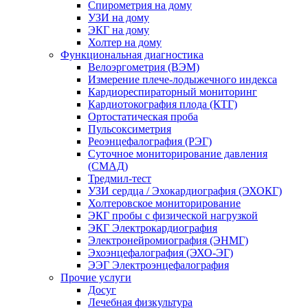
Спирометрия на дому
УЗИ на дому
ЭКГ на дому
Холтер на дому
Функциональная диагностика
Велоэргометрия (ВЭМ)
Измерение плече-лодыжечного индекса
Кардиореспираторный мониторинг
Кардиотокография плода (КТГ)
Ортостатическая проба
Пульсоксиметрия
Реоэнцефалография (РЭГ)
Суточное мониторирование давления
(СМАД)
Тредмил-тест
УЗИ сердца / Эхокардиография (ЭХОКГ)
Холтеровское мониторирование
ЭКГ пробы с физической нагрузкой
ЭКГ Электрокардиография
Электронейромиография (ЭНМГ)
Эхоэнцефалография (ЭХО-ЭГ)
ЭЭГ Электроэнцефалография
Прочие услуги
Досуг
Лечебная физкультура