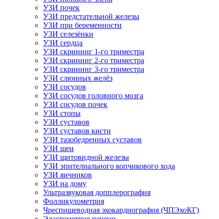
УЗИ почек
УЗИ предстательной железы
УЗИ при беременности
УЗИ селезёнки
УЗИ сердца
УЗИ скрининг 1-го триместра
УЗИ скрининг 2-го триместра
УЗИ скрининг 3-го триместра
УЗИ слюнных желёз
УЗИ сосудов
УЗИ сосудов головного мозга
УЗИ сосудов почек
УЗИ стопы
УЗИ суставов
УЗИ суставов кисти
УЗИ тазобедренных суставов
УЗИ шеи
УЗИ щитовидной железы
УЗИ эпителиального копчикового хода
УЗИ яичников
УЗИ на дому
Ультразвуковая допплерография
Фолликулометрия
Чреспищеводная эхокардиография (ЧПЭхоКГ)
Эластометрия печени