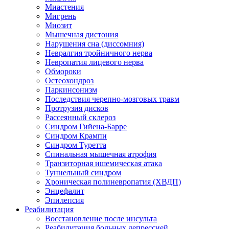
Миастения
Мигрень
Миозит
Мышечная дистония
Нарушения сна (диссомния)
Невралгия тройничного нерва
Невропатия лицевого нерва
Обмороки
Остеохондроз
Паркинсонизм
Последствия черепно-мозговых травм
Протрузия дисков
Рассеянный склероз
Синдром Гийена-Барре
Синдром Крампи
Синдром Туретта
Спинальная мышечная атрофия
Транзиторная ишемическая атака
Туннельный синдром
Хроническая полиневропатия (ХВДП)
Энцефалит
Эпилепсия
Реабилитация
Восстановление после инсульта
Реабилитация больных депрессией