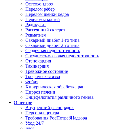
Остеохондроз
Перелом рёбер
Перелом шейки бедра
Переломы костей
Радикулит
Рассеянный склероз
Ревматизм
Сахарный диабет 1-го типа
Сахарный диабет 2-го типа
Сердечная недостаточность
Сосудисто-мозговая недостаточность
Стенокардия
Тахикардия
Тревожное состояние
Трофическая язва
Фобия
Хирургическая обработка ран
Цирроз печени
Энцефалопатия различного генеза
О центре
Внутренний распорядок
Персонал центра
Требования РосПотребНадзора
Уход 24/7
Блог