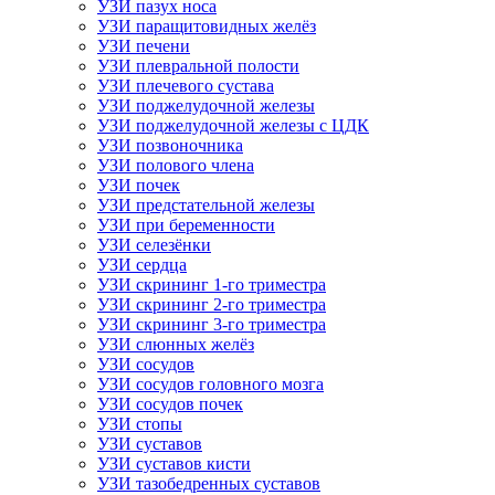
УЗИ пазух носа
УЗИ паращитовидных желёз
УЗИ печени
УЗИ плевральной полости
УЗИ плечевого сустава
УЗИ поджелудочной железы
УЗИ поджелудочной железы с ЦДК
УЗИ позвоночника
УЗИ полового члена
УЗИ почек
УЗИ предстательной железы
УЗИ при беременности
УЗИ селезёнки
УЗИ сердца
УЗИ скрининг 1-го триместра
УЗИ скрининг 2-го триместра
УЗИ скрининг 3-го триместра
УЗИ слюнных желёз
УЗИ сосудов
УЗИ сосудов головного мозга
УЗИ сосудов почек
УЗИ стопы
УЗИ суставов
УЗИ суставов кисти
УЗИ тазобедренных суставов