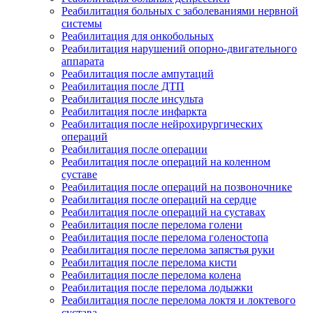
Реабилитация больных с заболеваниями нервной
системы
Реабилитация для онкобольных
Реабилитация нарушений опорно-двигательного
аппарата
Реабилитация после ампутаций
Реабилитация после ДТП
Реабилитация после инсульта
Реабилитация после инфаркта
Реабилитация после нейрохирургических
операций
Реабилитация после операции
Реабилитация после операций на коленном
суставе
Реабилитация после операций на позвоночнике
Реабилитация после операций на сердце
Реабилитация после операций на суставах
Реабилитация после перелома голени
Реабилитация после перелома голеностопа
Реабилитация после перелома запястья руки
Реабилитация после перелома кисти
Реабилитация после перелома колена
Реабилитация после перелома лодыжки
Реабилитация после перелома локтя и локтевого
сустава