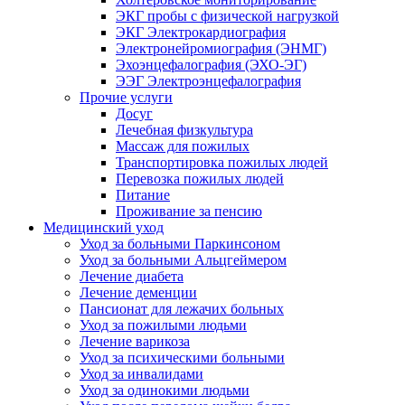
ЭКГ пробы с физической нагрузкой
ЭКГ Электрокардиография
Электронейромиография (ЭНМГ)
Эхоэнцефалография (ЭХО-ЭГ)
ЭЭГ Электроэнцефалография
Прочие услуги
Досуг
Лечебная физкультура
Массаж для пожилых
Транспортировка пожилых людей
Перевозка пожилых людей
Питание
Проживание за пенсию
Медицинский уход
Уход за больными Паркинсоном
Уход за больными Альцгеймером
Лечение диабета
Лечение деменции
Пансионат для лежачих больных
Уход за пожилыми людьми
Лечение варикоза
Уход за психическими больными
Уход за инвалидами
Уход за одинокими людьми