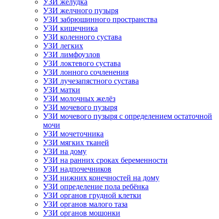
УЗИ желудка
УЗИ желчного пузыря
УЗИ забрюшинного пространства
УЗИ кишечника
УЗИ коленного сустава
УЗИ легких
УЗИ лимфоузлов
УЗИ локтевого сустава
УЗИ лонного сочленения
УЗИ лучезапястного сустава
УЗИ матки
УЗИ молочных желёз
УЗИ мочевого пузыря
УЗИ мочевого пузыря с определением остаточной
мочи
УЗИ мочеточника
УЗИ мягких тканей
УЗИ на дому
УЗИ на ранних сроках беременности
УЗИ надпочечников
УЗИ нижних конечностей на дому
УЗИ определение пола ребёнка
УЗИ органов грудной клетки
УЗИ органов малого таза
УЗИ органов мошонки