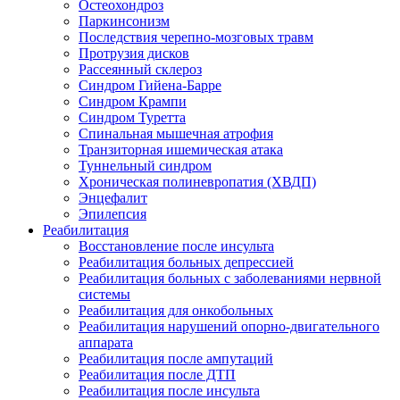
Остеохондроз
Паркинсонизм
Последствия черепно-мозговых травм
Протрузия дисков
Рассеянный склероз
Синдром Гийена-Барре
Синдром Крампи
Синдром Туретта
Спинальная мышечная атрофия
Транзиторная ишемическая атака
Туннельный синдром
Хроническая полиневропатия (ХВДП)
Энцефалит
Эпилепсия
Реабилитация
Восстановление после инсульта
Реабилитация больных депрессией
Реабилитация больных с заболеваниями нервной
системы
Реабилитация для онкобольных
Реабилитация нарушений опорно-двигательного
аппарата
Реабилитация после ампутаций
Реабилитация после ДТП
Реабилитация после инсульта