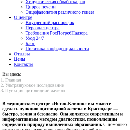
Хирургическая обработка ран
Цирроз печени
Энцефалопатия различного генеза
О центре
Внутренний распорядок
Персонал центра
Требования РосПотребНадзора
Уход 24/7
Блог
Политика конфиденциальности
Отзывы
Цены
Контакты
Вы здесь:
Главная
Ультразвуковое исследование
Пункция щитовидной железы
В медицинском центре «Исток-Клиник» вы можете
сделать пункцию щитовидной железы в Краснодаре —
быстро, точно и безопасно. Она является современным и
информативным методом диагностики, позволяющим
определить природу выявленных образований.
С помощью
этого подхода врачи получают образец тканей для