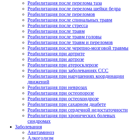
Реабилитация после перелома таза
Реабилитация после перелома шейки бедра
Реабилитация после переломов
Реабилитация после спинальных травм
Реабилитация после стресса
Реабилитация после травм
Реабилитация после травм головы
Реабилитация после травм и переломов
Реабилитация после черепно-мозговой травмы
Реабилитация при артрите
Реабилитация при артрозе
Реабилитация при атеросклерозе
Реабилитация при заболеваниях ССС
Реабилитация при нарушениях координации
движений
Реабилитация при неврозах
Реабилитация при остеопорозе
Реабилитация при остеохондрозе
Реабилитация при сахарном диабете
Реабилитация при сердечной недостаточности
Реабилитация при хронических болевых
синдромах
Заболевания
Авитаминоз
Алкоголизм