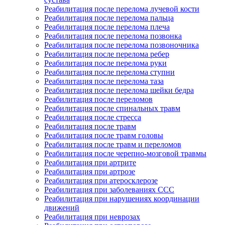
Реабилитация после перелома лучевой кости
Реабилитация после перелома пальца
Реабилитация после перелома плеча
Реабилитация после перелома позвонка
Реабилитация после перелома позвоночника
Реабилитация после перелома ребер
Реабилитация после перелома руки
Реабилитация после перелома ступни
Реабилитация после перелома таза
Реабилитация после перелома шейки бедра
Реабилитация после переломов
Реабилитация после спинальных травм
Реабилитация после стресса
Реабилитация после травм
Реабилитация после травм головы
Реабилитация после травм и переломов
Реабилитация после черепно-мозговой травмы
Реабилитация при артрите
Реабилитация при артрозе
Реабилитация при атеросклерозе
Реабилитация при заболеваниях ССС
Реабилитация при нарушениях координации
движений
Реабилитация при неврозах