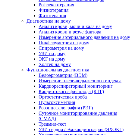
Рефлексотерапия
Физиотерапия
Фитотерапия
Диагностика на дому
Анализ крови, мочи и кала на дому
Анализ крови и резус фактора
Измерение артериального давления на дому
Пикфлоуметрия на дому
Спирометрия на дому
УЗИ на дому
ЭКГ на дому
Холтер на дому
Функциональная диагностика
Велоэргометрия (ВЭМ)
Измерение плече-лодыжечного индекса
Кардиореспираторный мониторинг
Кардиотокография плода (КТГ)
Ортостатическая проба
Пульсоксиметрия
Реоэнцефалография (РЭГ)
Суточное мониторирование давления
(СМАД)
Тредмил-тест
УЗИ сердца / Эхокардиография (ЭХОКГ)
Холтеровское мониторирование