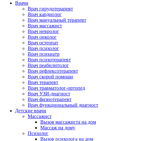
Врачи
Врач гирудотерапевт
Врач кардиолог
Врач мануальный терапевт
Врач массажист
Врач невролог
Врач онколог
Врач остеопат
Врач психолог
Врач психиатр
Врач психотерапевт
Врач реабилитолог
Врач рефлексотерапевт
Врач скорой помощи
Врач терапевт
Врач травматолог-ортопед
Врач УЗИ-диагност
Врач физиотерапевт
Врач функциональный диагност
Детские врачи
Массажист
Вызов массажиста на дом
Массаж на дому
Психолог
Вызов психолога на дом