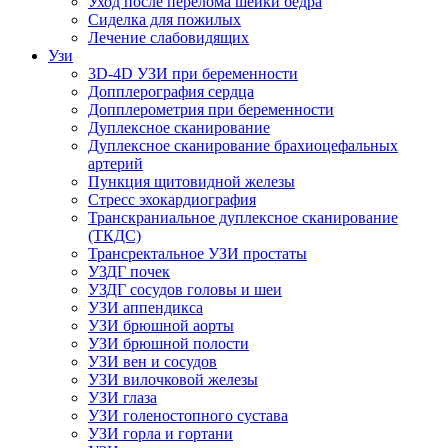
Уход после перелома шейки бедра
Сиделка для пожилых
Лечение слабовидящих
Узи
3D-4D УЗИ при беременности
Допплерография сердца
Допплерометрия при беременности
Дуплексное сканирование
Дуплексное сканирование брахиоцефальных
артерий
Пункция щитовидной железы
Стресс эхокардиография
Транскраниальное дуплексное сканирование
(ТКДС)
Трансректальное УЗИ простаты
УЗДГ почек
УЗДГ сосудов головы и шеи
УЗИ аппендикса
УЗИ брюшной аорты
УЗИ брюшной полости
УЗИ вен и сосудов
УЗИ вилочковой железы
УЗИ глаза
УЗИ голеностопного сустава
УЗИ горла и гортани