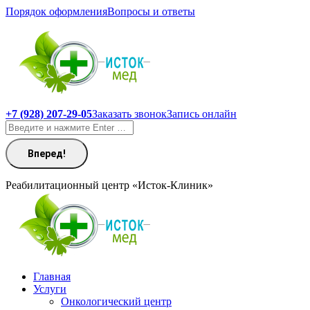
Перейти
Порядок оформления
Вопросы и ответы
к
содержанию
+7 (928) 207-29-05
Заказать звонок
Запись онлайн
Поиск:
Реабилитационный центр «Исток-Клиник»
Главная
Услуги
Онкологический центр