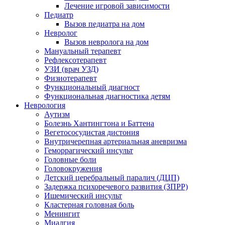
Лечение игровой зависимости
Педиатр
Вызов педиатра на дом
Невролог
Вызов невролога на дом
Мануальный терапевт
Рефлексотерапевт
УЗИ (врач УЗД)
Физиотерапевт
Функциональный диагност
Функциональная диагностика детям
Неврология
Аутизм
Болезнь Хантингтона и Баттена
Вегетососудистая дистония
Внутричерепная артериальная аневризма
Геморрагический инсульт
Головные боли
Головокружения
Детский церебральный паралич (ДЦП)
Задержка психоречевого развития (ЗПРР)
Ишемический инсульт
Кластерная головная боль
Менингит
Миалгия