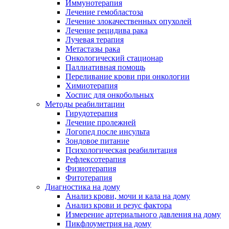
Иммунотерапия
Лечение гемобластоза
Лечение злокачественных опухолей
Лечение рецидива рака
Лучевая терапия
Метастазы рака
Онкологический стационар
Паллиативная помощь
Переливание крови при онкологии
Химиотерапия
Хоспис для онкобольных
Методы реабилитации
Гирудотерапия
Лечение пролежней
Логопед после инсульта
Зондовое питание
Психологическая реабилитация
Рефлексотерапия
Физиотерапия
Фитотерапия
Диагностика на дому
Анализ крови, мочи и кала на дому
Анализ крови и резус фактора
Измерение артериального давления на дому
Пикфлоуметрия на дому