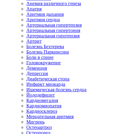
Анемия различного генеза
Апатия
Аритмия дыхания
Аритмия сердца
Артериальная гипертензия
Артериальная гипертония
Артериальная гипотензия
Артрит
Болезнь Бехтерева
Болезнь Паркинсона
Боли в спине
Головокружение
Деменция
Депрессия
Диабетическая стопа
Инфаркт миокарда
Ишемическая болезнь сердца
Йододефицит
Кардиомегалия
Кардиомиопатия
Кардиосклероз
Мерцательная аритмия
Мигрень
Остеоартроз
Остеопороз