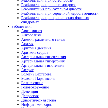
Реабилитация при остеопорозе
Реабилитация при остеохондрозе
Реабилитация при сахарном диабете
Реабилитация при сердечной недостаточности
Реабилитация при хронических болевых
синдромах
Заболевания
Авитаминоз
Алкоголизм
Анемия различного генеза
Апатия
Аритмия дыхания
Аритмия сердца
Артериальная гипертензия
Артериальная гипертония
Артериальная гипотензия
Артрит
Болезнь Бехтерева
Болезнь Паркинсона
Боли в спине
Головокружение
Деменция
Депрессия
Диабетическая стопа
Инфаркт миокарда