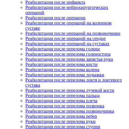
Реабилитация после инфаркта
Реабилитация после нейрохирургических
операций
Реабилитация после операции
Реабилитация после операций на коленном
суставе
Реабилитация после операций на позвоночнике
Реабилитация после операций на сердце
Реабилитация после операций на суставах
Реабилитация после перелома голени
Реабилитация после перелома голеностопа
Реабилитация после перелома запястья руки
Реабилитация после перелома кисти
Реабилитация после перелома колена
Реабилитация после перелома лодыжки
Реабилитация после перелома локтя и локтевого
сустава
Реабилитация после перелома лучевой кости
Реабилитация после перелома пальца
Реабилитация после перелома плеча
Реабилитация после перелома позвонка
Реабилитация после перелома позвоночника
Реабилитация после перелома ребер
Реабилитация после перелома руки
Реабилитация после перелома ступни