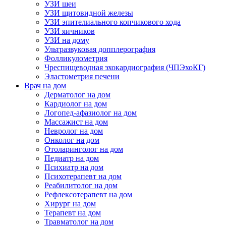
УЗИ шеи
УЗИ щитовидной железы
УЗИ эпителиального копчикового хода
УЗИ яичников
УЗИ на дому
Ультразвуковая допплерография
Фолликулометрия
Чреспищеводная эхокардиография (ЧПЭхоКГ)
Эластометрия печени
Врач на дом
Дерматолог на дом
Кардиолог на дом
Логопед-афазиолог на дом
Массажист на дом
Невролог на дом
Онколог на дом
Отоларинголог на дом
Педиатр на дом
Психиатр на дом
Психотерапевт на дом
Реабилитолог на дом
Рефлексотерапевт на дом
Хирург на дом
Терапевт на дом
Травматолог на дом