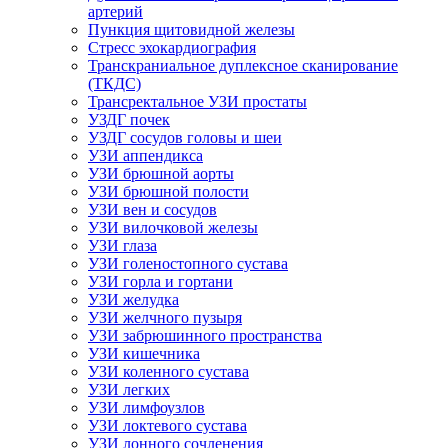
артерий
Пункция щитовидной железы
Стресс эхокардиография
Транскраниальное дуплексное сканирование
(ТКДС)
Трансректальное УЗИ простаты
УЗДГ почек
УЗДГ сосудов головы и шеи
УЗИ аппендикса
УЗИ брюшной аорты
УЗИ брюшной полости
УЗИ вен и сосудов
УЗИ вилочковой железы
УЗИ глаза
УЗИ голеностопного сустава
УЗИ горла и гортани
УЗИ желудка
УЗИ желчного пузыря
УЗИ забрюшинного пространства
УЗИ кишечника
УЗИ коленного сустава
УЗИ легких
УЗИ лимфоузлов
УЗИ локтевого сустава
УЗИ лонного сочленения