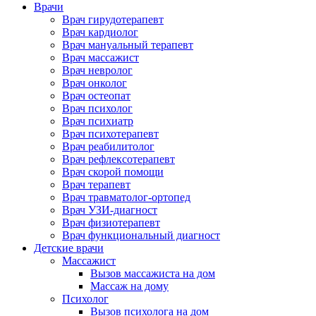
Врачи
Врач гирудотерапевт
Врач кардиолог
Врач мануальный терапевт
Врач массажист
Врач невролог
Врач онколог
Врач остеопат
Врач психолог
Врач психиатр
Врач психотерапевт
Врач реабилитолог
Врач рефлексотерапевт
Врач скорой помощи
Врач терапевт
Врач травматолог-ортопед
Врач УЗИ-диагност
Врач физиотерапевт
Врач функциональный диагност
Детские врачи
Массажист
Вызов массажиста на дом
Массаж на дому
Психолог
Вызов психолога на дом