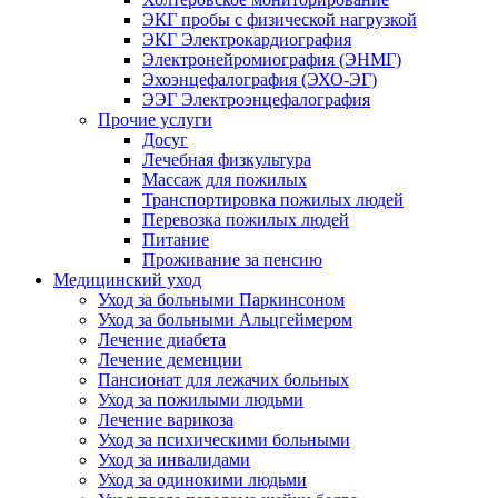
ЭКГ пробы с физической нагрузкой
ЭКГ Электрокардиография
Электронейромиография (ЭНМГ)
Эхоэнцефалография (ЭХО-ЭГ)
ЭЭГ Электроэнцефалография
Прочие услуги
Досуг
Лечебная физкультура
Массаж для пожилых
Транспортировка пожилых людей
Перевозка пожилых людей
Питание
Проживание за пенсию
Медицинский уход
Уход за больными Паркинсоном
Уход за больными Альцгеймером
Лечение диабета
Лечение деменции
Пансионат для лежачих больных
Уход за пожилыми людьми
Лечение варикоза
Уход за психическими больными
Уход за инвалидами
Уход за одинокими людьми