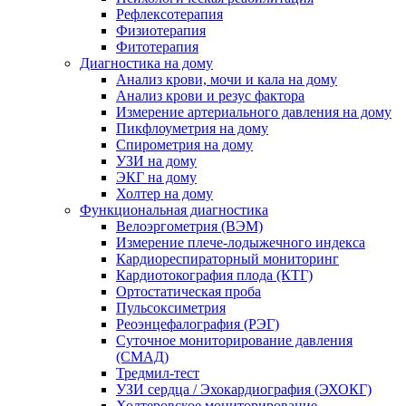
Рефлексотерапия
Физиотерапия
Фитотерапия
Диагностика на дому
Анализ крови, мочи и кала на дому
Анализ крови и резус фактора
Измерение артериального давления на дому
Пикфлоуметрия на дому
Спирометрия на дому
УЗИ на дому
ЭКГ на дому
Холтер на дому
Функциональная диагностика
Велоэргометрия (ВЭМ)
Измерение плече-лодыжечного индекса
Кардиореспираторный мониторинг
Кардиотокография плода (КТГ)
Ортостатическая проба
Пульсоксиметрия
Реоэнцефалография (РЭГ)
Суточное мониторирование давления
(СМАД)
Тредмил-тест
УЗИ сердца / Эхокардиография (ЭХОКГ)
Холтеровское мониторирование