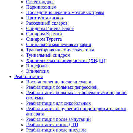
Остеохондроз
Паркинсонизм
Последствия черепно-мозговых травм
Протрузия дисков
Рассеянный склероз
Синдром Гийена-Барре
Синдром Крампи
Синдром Туретта
Спинальная мышечная атрофия
Транзиторная ишемическая атака
Туннельный синдром
Хроническая полиневропатия (ХВДП)
Энцефалит
Эпилепсия
Реабилитация
Восстановление после инсульта
Реабилитация больных депрессией
Реабилитация больных с заболеваниями нервной
системы
Реабилитация для онкобольных
Реабилитация нарушений опорно-двигательного
аппарата
Реабилитация после ампутаций
Реабилитация после ДТП
Реабилитация после инсульта