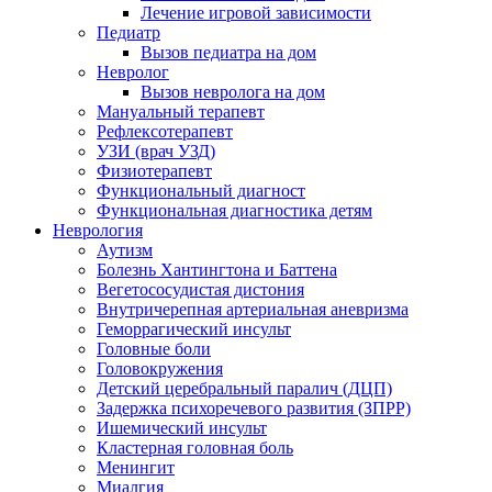
Лечение игровой зависимости
Педиатр
Вызов педиатра на дом
Невролог
Вызов невролога на дом
Мануальный терапевт
Рефлексотерапевт
УЗИ (врач УЗД)
Физиотерапевт
Функциональный диагност
Функциональная диагностика детям
Неврология
Аутизм
Болезнь Хантингтона и Баттена
Вегетососудистая дистония
Внутричерепная артериальная аневризма
Геморрагический инсульт
Головные боли
Головокружения
Детский церебральный паралич (ДЦП)
Задержка психоречевого развития (ЗПРР)
Ишемический инсульт
Кластерная головная боль
Менингит
Миалгия