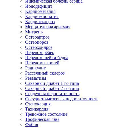
Ишемическая болезнь сердца
Йододефицит
Кардиомегалия
Кардиомиопатия
Кардиосклероз
Мерцательная аритмия
Мигрень
Остеоартроз
Остеопороз
Остеохондроз
Перелом рёбер
Перелом шейки бедра
Переломы костей
Радикулит
Рассеянный склероз
Ревматизм
Сахарный диабет 1-го типа
Сахарный диабет 2-го типа
Сердечная недостаточность
Сосудисто-мозговая недостаточность
Стенокардия
Тахикардия
Тревожное состояние
Трофическая язва
Фобия