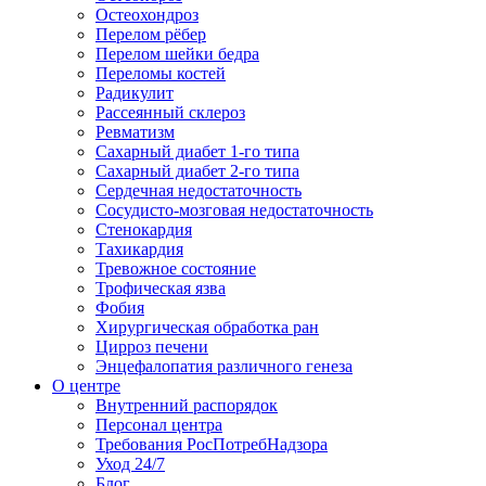
Остеохондроз
Перелом рёбер
Перелом шейки бедра
Переломы костей
Радикулит
Рассеянный склероз
Ревматизм
Сахарный диабет 1-го типа
Сахарный диабет 2-го типа
Сердечная недостаточность
Сосудисто-мозговая недостаточность
Стенокардия
Тахикардия
Тревожное состояние
Трофическая язва
Фобия
Хирургическая обработка ран
Цирроз печени
Энцефалопатия различного генеза
О центре
Внутренний распорядок
Персонал центра
Требования РосПотребНадзора
Уход 24/7
Блог