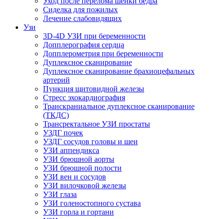
Уход после перелома шейки бедра
Сиделка для пожилых
Лечение слабовидящих
Узи
3D-4D УЗИ при беременности
Допплерография сердца
Допплерометрия при беременности
Дуплексное сканирование
Дуплексное сканирование брахиоцефальных
артерий
Пункция щитовидной железы
Стресс эхокардиография
Транскраниальное дуплексное сканирование
(ТКДС)
Трансректальное УЗИ простаты
УЗДГ почек
УЗДГ сосудов головы и шеи
УЗИ аппендикса
УЗИ брюшной аорты
УЗИ брюшной полости
УЗИ вен и сосудов
УЗИ вилочковой железы
УЗИ глаза
УЗИ голеностопного сустава
УЗИ горла и гортани