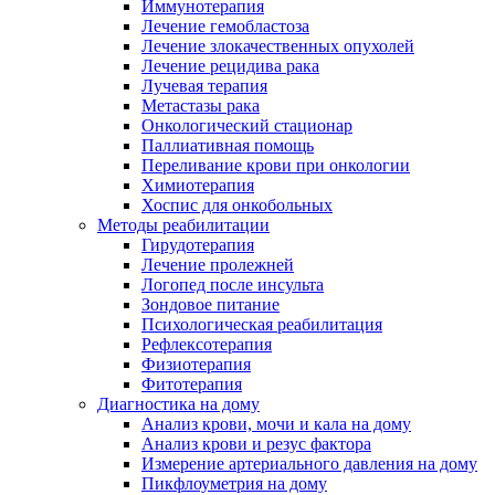
Иммунотерапия
Лечение гемобластоза
Лечение злокачественных опухолей
Лечение рецидива рака
Лучевая терапия
Метастазы рака
Онкологический стационар
Паллиативная помощь
Переливание крови при онкологии
Химиотерапия
Хоспис для онкобольных
Методы реабилитации
Гирудотерапия
Лечение пролежней
Логопед после инсульта
Зондовое питание
Психологическая реабилитация
Рефлексотерапия
Физиотерапия
Фитотерапия
Диагностика на дому
Анализ крови, мочи и кала на дому
Анализ крови и резус фактора
Измерение артериального давления на дому
Пикфлоуметрия на дому