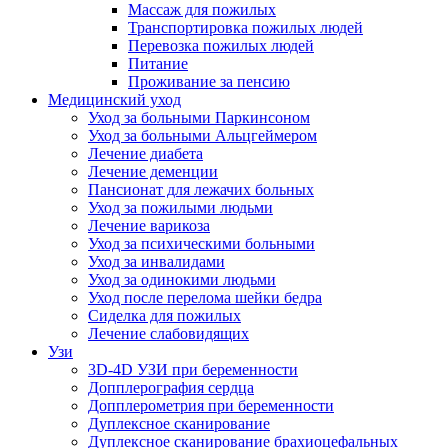
Массаж для пожилых
Транспортировка пожилых людей
Перевозка пожилых людей
Питание
Проживание за пенсию
Медицинский уход
Уход за больными Паркинсоном
Уход за больными Альцгеймером
Лечение диабета
Лечение деменции
Пансионат для лежачих больных
Уход за пожилыми людьми
Лечение варикоза
Уход за психическими больными
Уход за инвалидами
Уход за одинокими людьми
Уход после перелома шейки бедра
Сиделка для пожилых
Лечение слабовидящих
Узи
3D-4D УЗИ при беременности
Допплерография сердца
Допплерометрия при беременности
Дуплексное сканирование
Дуплексное сканирование брахиоцефальных