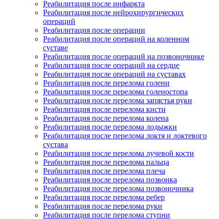
Реабилитация после инфаркта
Реабилитация после нейрохирургических
операций
Реабилитация после операции
Реабилитация после операций на коленном
суставе
Реабилитация после операций на позвоночнике
Реабилитация после операций на сердце
Реабилитация после операций на суставах
Реабилитация после перелома голени
Реабилитация после перелома голеностопа
Реабилитация после перелома запястья руки
Реабилитация после перелома кисти
Реабилитация после перелома колена
Реабилитация после перелома лодыжки
Реабилитация после перелома локтя и локтевого
сустава
Реабилитация после перелома лучевой кости
Реабилитация после перелома пальца
Реабилитация после перелома плеча
Реабилитация после перелома позвонка
Реабилитация после перелома позвоночника
Реабилитация после перелома ребер
Реабилитация после перелома руки
Реабилитация после перелома ступни