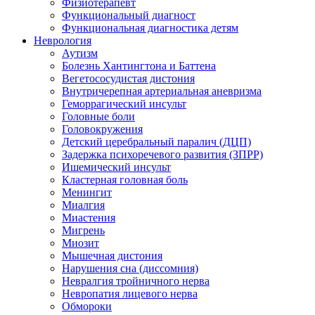
Физиотерапевт
Функциональный диагност
Функциональная диагностика детям
Неврология
Аутизм
Болезнь Хантингтона и Баттена
Вегетососудистая дистония
Внутричерепная артериальная аневризма
Геморрагический инсульт
Головные боли
Головокружения
Детский церебральный паралич (ДЦП)
Задержка психоречевого развития (ЗПРР)
Ишемический инсульт
Кластерная головная боль
Менингит
Миалгия
Миастения
Мигрень
Миозит
Мышечная дистония
Нарушения сна (диссомния)
Невралгия тройничного нерва
Невропатия лицевого нерва
Обмороки