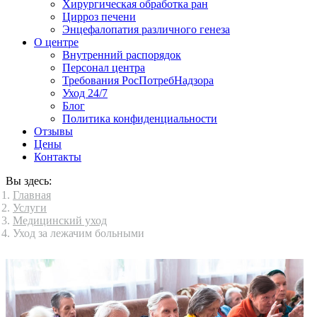
Хирургическая обработка ран
Цирроз печени
Энцефалопатия различного генеза
О центре
Внутренний распорядок
Персонал центра
Требования РосПотребНадзора
Уход 24/7
Блог
Политика конфиденциальности
Отзывы
Цены
Контакты
Вы здесь:
Главная
Услуги
Медицинский уход
Уход за лежачим больными