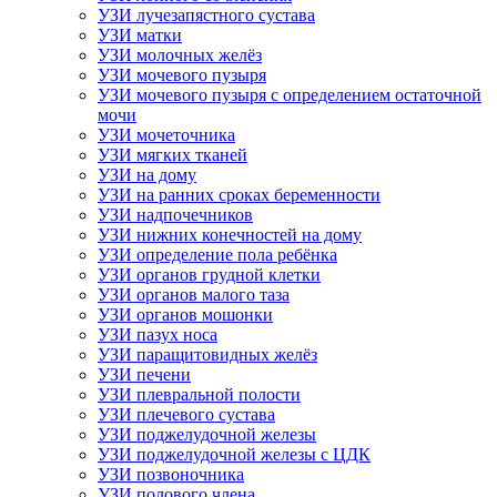
УЗИ лучезапястного сустава
УЗИ матки
УЗИ молочных желёз
УЗИ мочевого пузыря
УЗИ мочевого пузыря с определением остаточной
мочи
УЗИ мочеточника
УЗИ мягких тканей
УЗИ на дому
УЗИ на ранних сроках беременности
УЗИ надпочечников
УЗИ нижних конечностей на дому
УЗИ определение пола ребёнка
УЗИ органов грудной клетки
УЗИ органов малого таза
УЗИ органов мошонки
УЗИ пазух носа
УЗИ паращитовидных желёз
УЗИ печени
УЗИ плевральной полости
УЗИ плечевого сустава
УЗИ поджелудочной железы
УЗИ поджелудочной железы с ЦДК
УЗИ позвоночника
УЗИ полового члена