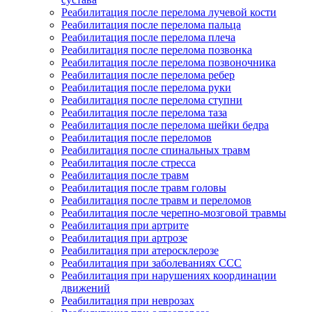
Реабилитация после перелома лучевой кости
Реабилитация после перелома пальца
Реабилитация после перелома плеча
Реабилитация после перелома позвонка
Реабилитация после перелома позвоночника
Реабилитация после перелома ребер
Реабилитация после перелома руки
Реабилитация после перелома ступни
Реабилитация после перелома таза
Реабилитация после перелома шейки бедра
Реабилитация после переломов
Реабилитация после спинальных травм
Реабилитация после стресса
Реабилитация после травм
Реабилитация после травм головы
Реабилитация после травм и переломов
Реабилитация после черепно-мозговой травмы
Реабилитация при артрите
Реабилитация при артрозе
Реабилитация при атеросклерозе
Реабилитация при заболеваниях ССС
Реабилитация при нарушениях координации
движений
Реабилитация при неврозах