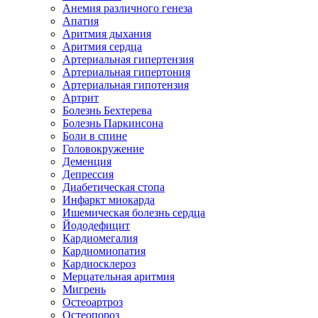
Анемия различного генеза
Апатия
Аритмия дыхания
Аритмия сердца
Артериальная гипертензия
Артериальная гипертония
Артериальная гипотензия
Артрит
Болезнь Бехтерева
Болезнь Паркинсона
Боли в спине
Головокружение
Деменция
Депрессия
Диабетическая стопа
Инфаркт миокарда
Ишемическая болезнь сердца
Йододефицит
Кардиомегалия
Кардиомиопатия
Кардиосклероз
Мерцательная аритмия
Мигрень
Остеоартроз
Остеопороз