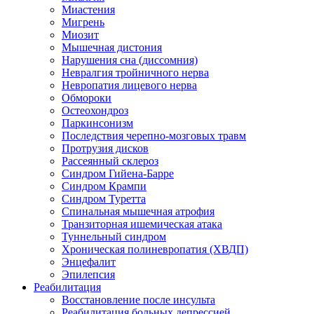
Миастения
Мигрень
Миозит
Мышечная дистония
Нарушения сна (диссомния)
Невралгия тройничного нерва
Невропатия лицевого нерва
Обмороки
Остеохондроз
Паркинсонизм
Последствия черепно-мозговых травм
Протрузия дисков
Рассеянный склероз
Синдром Гийена-Барре
Синдром Крампи
Синдром Туретта
Спинальная мышечная атрофия
Транзиторная ишемическая атака
Туннельный синдром
Хроническая полиневропатия (ХВДП)
Энцефалит
Эпилепсия
Реабилитация
Восстановление после инсульта
Реабилитация больных депрессией