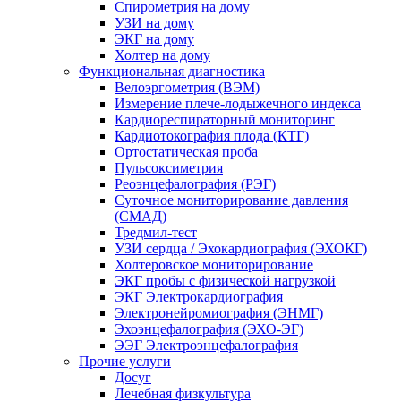
Спирометрия на дому
УЗИ на дому
ЭКГ на дому
Холтер на дому
Функциональная диагностика
Велоэргометрия (ВЭМ)
Измерение плече-лодыжечного индекса
Кардиореспираторный мониторинг
Кардиотокография плода (КТГ)
Ортостатическая проба
Пульсоксиметрия
Реоэнцефалография (РЭГ)
Суточное мониторирование давления
(СМАД)
Тредмил-тест
УЗИ сердца / Эхокардиография (ЭХОКГ)
Холтеровское мониторирование
ЭКГ пробы с физической нагрузкой
ЭКГ Электрокардиография
Электронейромиография (ЭНМГ)
Эхоэнцефалография (ЭХО-ЭГ)
ЭЭГ Электроэнцефалография
Прочие услуги
Досуг
Лечебная физкультура