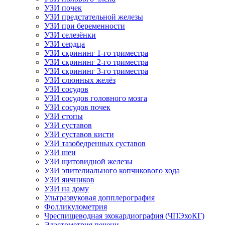
УЗИ почек
УЗИ предстательной железы
УЗИ при беременности
УЗИ селезёнки
УЗИ сердца
УЗИ скрининг 1-го триместра
УЗИ скрининг 2-го триместра
УЗИ скрининг 3-го триместра
УЗИ слюнных желёз
УЗИ сосудов
УЗИ сосудов головного мозга
УЗИ сосудов почек
УЗИ стопы
УЗИ суставов
УЗИ суставов кисти
УЗИ тазобедренных суставов
УЗИ шеи
УЗИ щитовидной железы
УЗИ эпителиального копчикового хода
УЗИ яичников
УЗИ на дому
Ультразвуковая допплерография
Фолликулометрия
Чреспищеводная эхокардиография (ЧПЭхоКГ)
Эластометрия печени