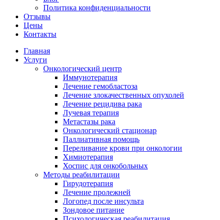
Политика конфиденциальности
Отзывы
Цены
Контакты
Главная
Услуги
Онкологический центр
Иммунотерапия
Лечение гемобластоза
Лечение злокачественных опухолей
Лечение рецидива рака
Лучевая терапия
Метастазы рака
Онкологический стационар
Паллиативная помощь
Переливание крови при онкологии
Химиотерапия
Хоспис для онкобольных
Методы реабилитации
Гирудотерапия
Лечение пролежней
Логопед после инсульта
Зондовое питание
Психологическая реабилитация