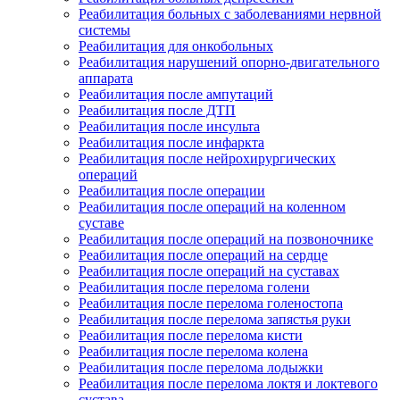
Реабилитация больных с заболеваниями нервной
системы
Реабилитация для онкобольных
Реабилитация нарушений опорно-двигательного
аппарата
Реабилитация после ампутаций
Реабилитация после ДТП
Реабилитация после инсульта
Реабилитация после инфаркта
Реабилитация после нейрохирургических
операций
Реабилитация после операции
Реабилитация после операций на коленном
суставе
Реабилитация после операций на позвоночнике
Реабилитация после операций на сердце
Реабилитация после операций на суставах
Реабилитация после перелома голени
Реабилитация после перелома голеностопа
Реабилитация после перелома запястья руки
Реабилитация после перелома кисти
Реабилитация после перелома колена
Реабилитация после перелома лодыжки
Реабилитация после перелома локтя и локтевого
сустава