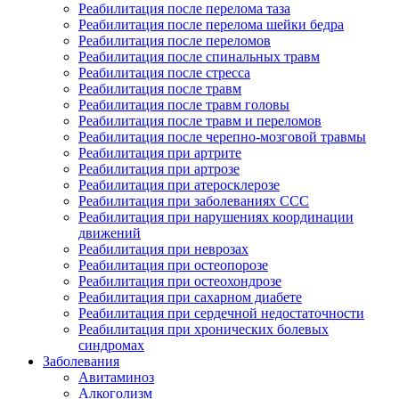
Реабилитация после перелома таза
Реабилитация после перелома шейки бедра
Реабилитация после переломов
Реабилитация после спинальных травм
Реабилитация после стресса
Реабилитация после травм
Реабилитация после травм головы
Реабилитация после травм и переломов
Реабилитация после черепно-мозговой травмы
Реабилитация при артрите
Реабилитация при артрозе
Реабилитация при атеросклерозе
Реабилитация при заболеваниях ССС
Реабилитация при нарушениях координации
движений
Реабилитация при неврозах
Реабилитация при остеопорозе
Реабилитация при остеохондрозе
Реабилитация при сахарном диабете
Реабилитация при сердечной недостаточности
Реабилитация при хронических болевых
синдромах
Заболевания
Авитаминоз
Алкоголизм