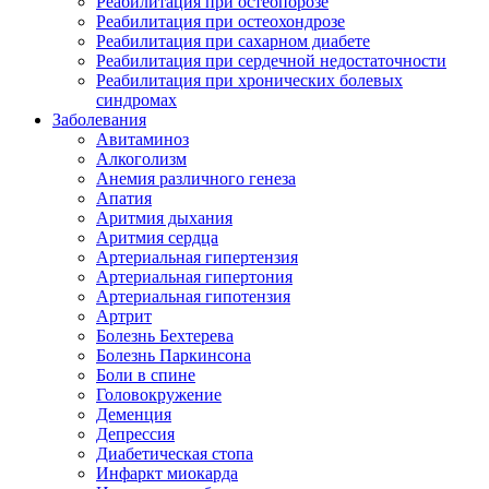
Реабилитация при остеопорозе
Реабилитация при остеохондрозе
Реабилитация при сахарном диабете
Реабилитация при сердечной недостаточности
Реабилитация при хронических болевых
синдромах
Заболевания
Авитаминоз
Алкоголизм
Анемия различного генеза
Апатия
Аритмия дыхания
Аритмия сердца
Артериальная гипертензия
Артериальная гипертония
Артериальная гипотензия
Артрит
Болезнь Бехтерева
Болезнь Паркинсона
Боли в спине
Головокружение
Деменция
Депрессия
Диабетическая стопа
Инфаркт миокарда