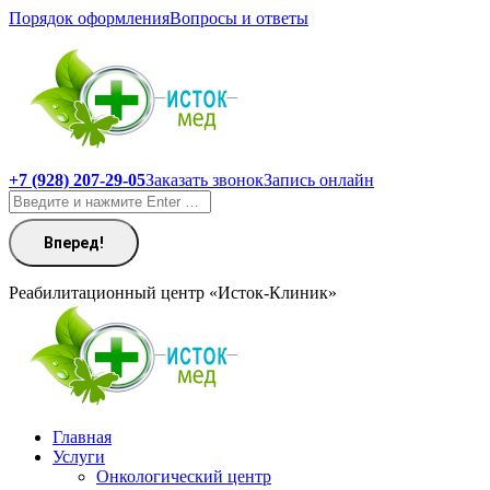
Перейти
Порядок оформления
Вопросы и ответы
к
содержанию
+7 (928) 207-29-05
Заказать звонок
Запись онлайн
Поиск:
Реабилитационный центр «Исток-Клиник»
Главная
Услуги
Онкологический центр