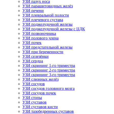
УЗИ пазух носа
УЗИ паращитовидных желёз
УЗИ печени
УЗИ плевральной полости
УЗИ плечевого сустава
УЗИ поджелудочной железы
УЗИ поджелудочной железы с ЦДК
УЗИ позвоночника
УЗИ полового члена
УЗИ почек
УЗИ предстательной железы
УЗИ при беременности
УЗИ селезёнки
УЗИ сердца
УЗИ скрининг 1-го триместра
УЗИ скрининг 2-го триместра
УЗИ скрининг 3-го триместра
УЗИ слюнных желёз
УЗИ сосудов
УЗИ сосудов головного мозга
УЗИ сосудов почек
УЗИ стопы
УЗИ суставов
УЗИ суставов кисти
УЗИ тазобедренных суставов