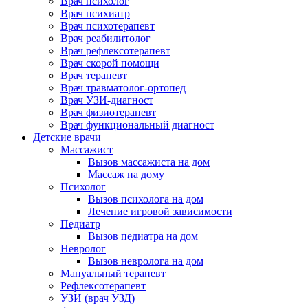
Врач психолог
Врач психиатр
Врач психотерапевт
Врач реабилитолог
Врач рефлексотерапевт
Врач скорой помощи
Врач терапевт
Врач травматолог-ортопед
Врач УЗИ-диагност
Врач физиотерапевт
Врач функциональный диагност
Детские врачи
Массажист
Вызов массажиста на дом
Массаж на дому
Психолог
Вызов психолога на дом
Лечение игровой зависимости
Педиатр
Вызов педиатра на дом
Невролог
Вызов невролога на дом
Мануальный терапевт
Рефлексотерапевт
УЗИ (врач УЗД)