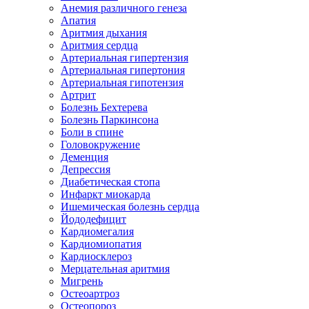
Анемия различного генеза
Апатия
Аритмия дыхания
Аритмия сердца
Артериальная гипертензия
Артериальная гипертония
Артериальная гипотензия
Артрит
Болезнь Бехтерева
Болезнь Паркинсона
Боли в спине
Головокружение
Деменция
Депрессия
Диабетическая стопа
Инфаркт миокарда
Ишемическая болезнь сердца
Йододефицит
Кардиомегалия
Кардиомиопатия
Кардиосклероз
Мерцательная аритмия
Мигрень
Остеоартроз
Остеопороз