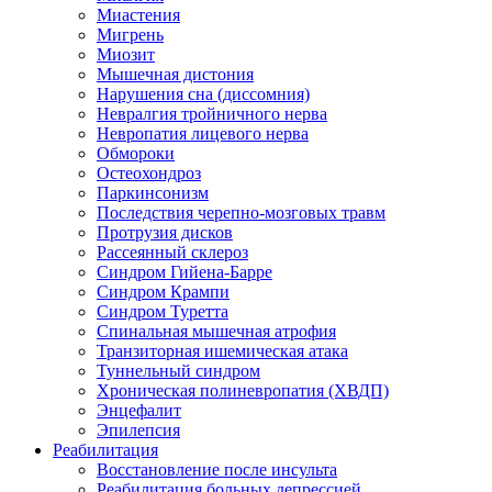
Миастения
Мигрень
Миозит
Мышечная дистония
Нарушения сна (диссомния)
Невралгия тройничного нерва
Невропатия лицевого нерва
Обмороки
Остеохондроз
Паркинсонизм
Последствия черепно-мозговых травм
Протрузия дисков
Рассеянный склероз
Синдром Гийена-Барре
Синдром Крампи
Синдром Туретта
Спинальная мышечная атрофия
Транзиторная ишемическая атака
Туннельный синдром
Хроническая полиневропатия (ХВДП)
Энцефалит
Эпилепсия
Реабилитация
Восстановление после инсульта
Реабилитация больных депрессией