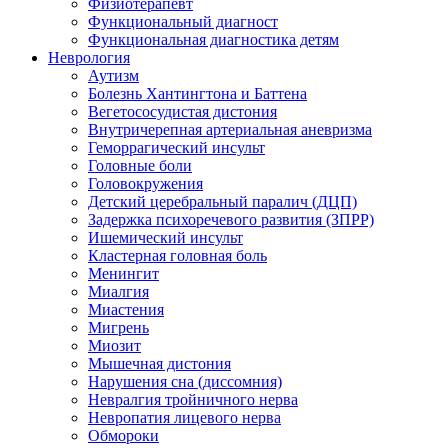
Физиотерапевт
Функциональный диагност
Функциональная диагностика детям
Неврология
Аутизм
Болезнь Хантингтона и Баттена
Вегетососудистая дистония
Внутричерепная артериальная аневризма
Геморрагический инсульт
Головные боли
Головокружения
Детский церебральный паралич (ДЦП)
Задержка психоречевого развития (ЗПРР)
Ишемический инсульт
Кластерная головная боль
Менингит
Миалгия
Миастения
Мигрень
Миозит
Мышечная дистония
Нарушения сна (диссомния)
Невралгия тройничного нерва
Невропатия лицевого нерва
Обмороки