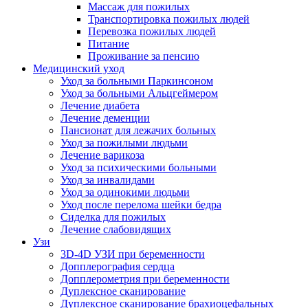
Массаж для пожилых
Транспортировка пожилых людей
Перевозка пожилых людей
Питание
Проживание за пенсию
Медицинский уход
Уход за больными Паркинсоном
Уход за больными Альцгеймером
Лечение диабета
Лечение деменции
Пансионат для лежачих больных
Уход за пожилыми людьми
Лечение варикоза
Уход за психическими больными
Уход за инвалидами
Уход за одинокими людьми
Уход после перелома шейки бедра
Сиделка для пожилых
Лечение слабовидящих
Узи
3D-4D УЗИ при беременности
Допплерография сердца
Допплерометрия при беременности
Дуплексное сканирование
Дуплексное сканирование брахиоцефальных