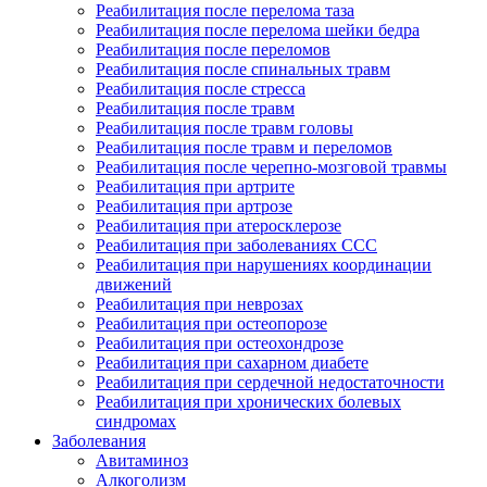
Реабилитация после перелома таза
Реабилитация после перелома шейки бедра
Реабилитация после переломов
Реабилитация после спинальных травм
Реабилитация после стресса
Реабилитация после травм
Реабилитация после травм головы
Реабилитация после травм и переломов
Реабилитация после черепно-мозговой травмы
Реабилитация при артрите
Реабилитация при артрозе
Реабилитация при атеросклерозе
Реабилитация при заболеваниях ССС
Реабилитация при нарушениях координации
движений
Реабилитация при неврозах
Реабилитация при остеопорозе
Реабилитация при остеохондрозе
Реабилитация при сахарном диабете
Реабилитация при сердечной недостаточности
Реабилитация при хронических болевых
синдромах
Заболевания
Авитаминоз
Алкоголизм