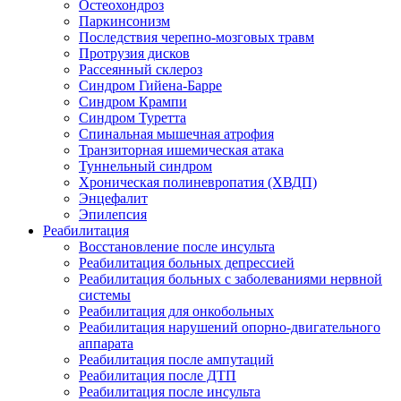
Остеохондроз
Паркинсонизм
Последствия черепно-мозговых травм
Протрузия дисков
Рассеянный склероз
Синдром Гийена-Барре
Синдром Крампи
Синдром Туретта
Спинальная мышечная атрофия
Транзиторная ишемическая атака
Туннельный синдром
Хроническая полиневропатия (ХВДП)
Энцефалит
Эпилепсия
Реабилитация
Восстановление после инсульта
Реабилитация больных депрессией
Реабилитация больных с заболеваниями нервной
системы
Реабилитация для онкобольных
Реабилитация нарушений опорно-двигательного
аппарата
Реабилитация после ампутаций
Реабилитация после ДТП
Реабилитация после инсульта