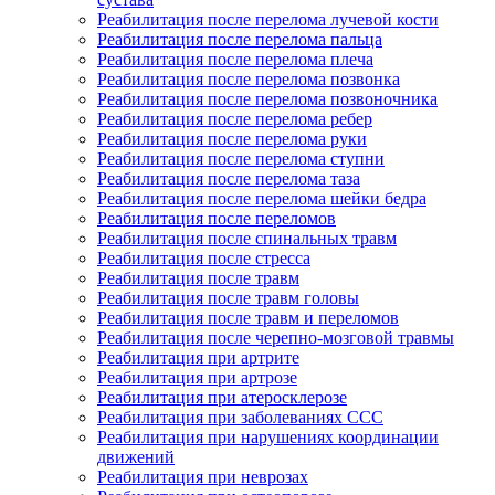
Реабилитация после перелома лучевой кости
Реабилитация после перелома пальца
Реабилитация после перелома плеча
Реабилитация после перелома позвонка
Реабилитация после перелома позвоночника
Реабилитация после перелома ребер
Реабилитация после перелома руки
Реабилитация после перелома ступни
Реабилитация после перелома таза
Реабилитация после перелома шейки бедра
Реабилитация после переломов
Реабилитация после спинальных травм
Реабилитация после стресса
Реабилитация после травм
Реабилитация после травм головы
Реабилитация после травм и переломов
Реабилитация после черепно-мозговой травмы
Реабилитация при артрите
Реабилитация при артрозе
Реабилитация при атеросклерозе
Реабилитация при заболеваниях ССС
Реабилитация при нарушениях координации
движений
Реабилитация при неврозах