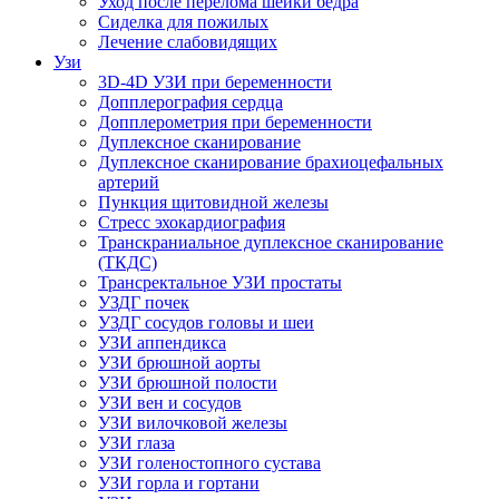
Уход после перелома шейки бедра
Сиделка для пожилых
Лечение слабовидящих
Узи
3D-4D УЗИ при беременности
Допплерография сердца
Допплерометрия при беременности
Дуплексное сканирование
Дуплексное сканирование брахиоцефальных
артерий
Пункция щитовидной железы
Стресс эхокардиография
Транскраниальное дуплексное сканирование
(ТКДС)
Трансректальное УЗИ простаты
УЗДГ почек
УЗДГ сосудов головы и шеи
УЗИ аппендикса
УЗИ брюшной аорты
УЗИ брюшной полости
УЗИ вен и сосудов
УЗИ вилочковой железы
УЗИ глаза
УЗИ голеностопного сустава
УЗИ горла и гортани