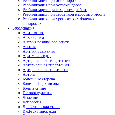
Реабилитация при остеопорозе
Реабилитация при остеохондрозе
Реабилитация при сахарном диабете
Реабилитация при сердечной недостаточности
Реабилитация при хронических болевых
синдромах
Заболевания
Авитаминоз
Алкоголизм
Анемия различного генеза
Апатия
Аритмия дыхания
Аритмия сердца
Артериальная гипертензия
Артериальная гипертония
Артериальная гипотензия
Артрит
Болезнь Бехтерева
Болезнь Паркинсона
Боли в спине
Головокружение
Деменция
Депрессия
Диабетическая стопа
Инфаркт миокарда