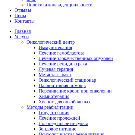
Политика конфиденциальности
Отзывы
Цены
Контакты
Главная
Услуги
Онкологический центр
Иммунотерапия
Лечение гемобластоза
Лечение злокачественных опухолей
Лечение рецидива рака
Лучевая терапия
Метастазы рака
Онкологический стационар
Паллиативная помощь
Переливание крови при онкологии
Химиотерапия
Хоспис для онкобольных
Методы реабилитации
Гирудотерапия
Лечение пролежней
Логопед после инсульта
Зондовое питание
Психологическая реабилитация