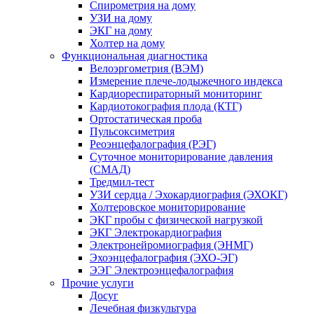
Спирометрия на дому
УЗИ на дому
ЭКГ на дому
Холтер на дому
Функциональная диагностика
Велоэргометрия (ВЭМ)
Измерение плече-лодыжечного индекса
Кардиореспираторный мониторинг
Кардиотокография плода (КТГ)
Ортостатическая проба
Пульсоксиметрия
Реоэнцефалография (РЭГ)
Суточное мониторирование давления
(СМАД)
Тредмил-тест
УЗИ сердца / Эхокардиография (ЭХОКГ)
Холтеровское мониторирование
ЭКГ пробы с физической нагрузкой
ЭКГ Электрокардиография
Электронейромиография (ЭНМГ)
Эхоэнцефалография (ЭХО-ЭГ)
ЭЭГ Электроэнцефалография
Прочие услуги
Досуг
Лечебная физкультура