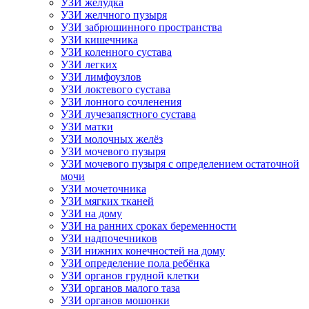
УЗИ желудка
УЗИ желчного пузыря
УЗИ забрюшинного пространства
УЗИ кишечника
УЗИ коленного сустава
УЗИ легких
УЗИ лимфоузлов
УЗИ локтевого сустава
УЗИ лонного сочленения
УЗИ лучезапястного сустава
УЗИ матки
УЗИ молочных желёз
УЗИ мочевого пузыря
УЗИ мочевого пузыря с определением остаточной
мочи
УЗИ мочеточника
УЗИ мягких тканей
УЗИ на дому
УЗИ на ранних сроках беременности
УЗИ надпочечников
УЗИ нижних конечностей на дому
УЗИ определение пола ребёнка
УЗИ органов грудной клетки
УЗИ органов малого таза
УЗИ органов мошонки