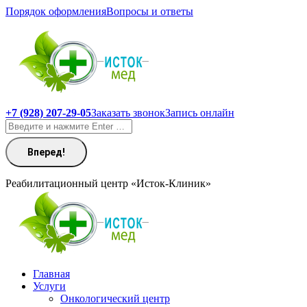
Перейти
Порядок оформления
Вопросы и ответы
к
содержанию
+7 (928) 207-29-05
Заказать звонок
Запись онлайн
Поиск:
Реабилитационный центр «Исток-Клиник»
Главная
Услуги
Онкологический центр