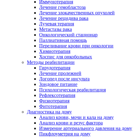
Иммунотерапия
Лечение гемобластоза
Лечение злокачественных опухолей
Лечение рецидива рака
Лучевая терапия
Метастазы рака
Онкологический стационар
Паллиативная помощь
Переливание крови при онкологии
Химиотерапия
Хоспис для онкобольных
Методы реабилитации
Гирудотерапия
Лечение пролежней
Логопед после инсульта
Зондовое питание
Психологическая реабилитация
Рефлексотерапия
Физиотерапия
Фитотерапия
Диагностика на дому
Анализ крови, мочи и кала на дому
Анализ крови и резус фактора
Измерение артериального давления на дому
Пикфлоуметрия на дому