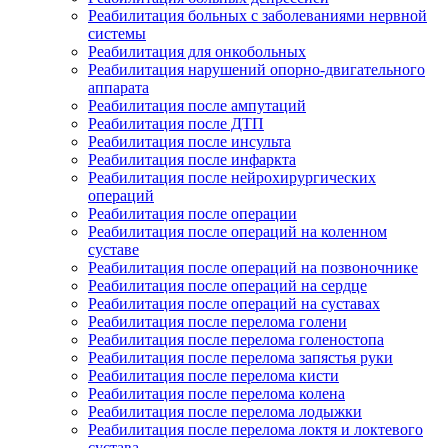
Реабилитация больных с заболеваниями нервной
системы
Реабилитация для онкобольных
Реабилитация нарушений опорно-двигательного
аппарата
Реабилитация после ампутаций
Реабилитация после ДТП
Реабилитация после инсульта
Реабилитация после инфаркта
Реабилитация после нейрохирургических
операций
Реабилитация после операции
Реабилитация после операций на коленном
суставе
Реабилитация после операций на позвоночнике
Реабилитация после операций на сердце
Реабилитация после операций на суставах
Реабилитация после перелома голени
Реабилитация после перелома голеностопа
Реабилитация после перелома запястья руки
Реабилитация после перелома кисти
Реабилитация после перелома колена
Реабилитация после перелома лодыжки
Реабилитация после перелома локтя и локтевого
сустава