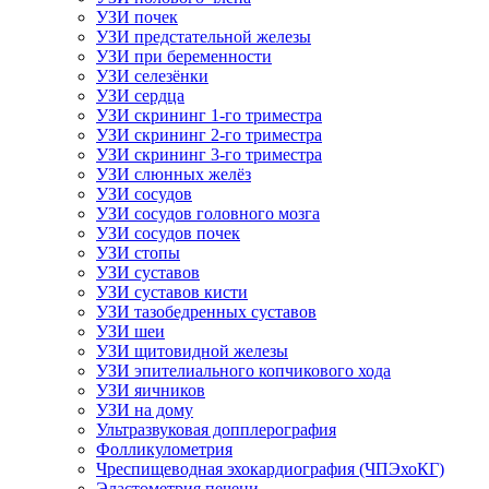
УЗИ почек
УЗИ предстательной железы
УЗИ при беременности
УЗИ селезёнки
УЗИ сердца
УЗИ скрининг 1-го триместра
УЗИ скрининг 2-го триместра
УЗИ скрининг 3-го триместра
УЗИ слюнных желёз
УЗИ сосудов
УЗИ сосудов головного мозга
УЗИ сосудов почек
УЗИ стопы
УЗИ суставов
УЗИ суставов кисти
УЗИ тазобедренных суставов
УЗИ шеи
УЗИ щитовидной железы
УЗИ эпителиального копчикового хода
УЗИ яичников
УЗИ на дому
Ультразвуковая допплерография
Фолликулометрия
Чреспищеводная эхокардиография (ЧПЭхоКГ)
Эластометрия печени