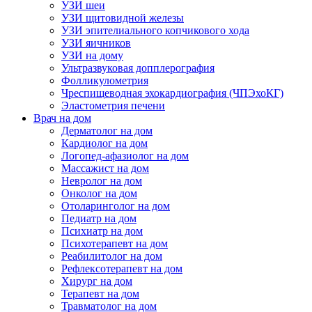
УЗИ шеи
УЗИ щитовидной железы
УЗИ эпителиального копчикового хода
УЗИ яичников
УЗИ на дому
Ультразвуковая допплерография
Фолликулометрия
Чреспищеводная эхокардиография (ЧПЭхоКГ)
Эластометрия печени
Врач на дом
Дерматолог на дом
Кардиолог на дом
Логопед-афазиолог на дом
Массажист на дом
Невролог на дом
Онколог на дом
Отоларинголог на дом
Педиатр на дом
Психиатр на дом
Психотерапевт на дом
Реабилитолог на дом
Рефлексотерапевт на дом
Хирург на дом
Терапевт на дом
Травматолог на дом