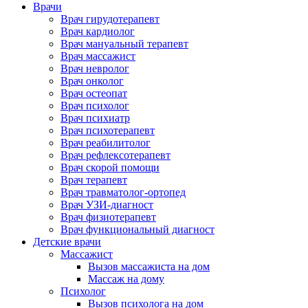
Врачи
Врач гирудотерапевт
Врач кардиолог
Врач мануальный терапевт
Врач массажист
Врач невролог
Врач онколог
Врач остеопат
Врач психолог
Врач психиатр
Врач психотерапевт
Врач реабилитолог
Врач рефлексотерапевт
Врач скорой помощи
Врач терапевт
Врач травматолог-ортопед
Врач УЗИ-диагност
Врач физиотерапевт
Врач функциональный диагност
Детские врачи
Массажист
Вызов массажиста на дом
Массаж на дому
Психолог
Вызов психолога на дом