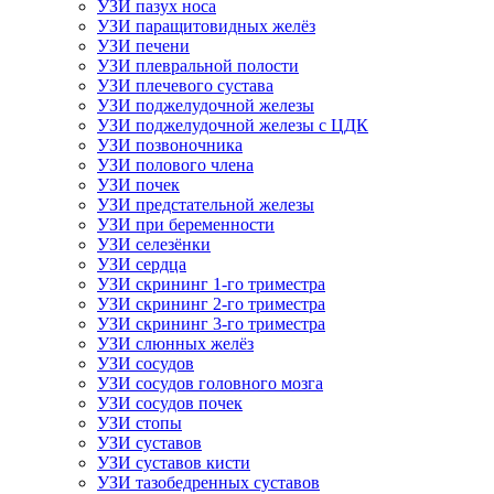
УЗИ пазух носа
УЗИ паращитовидных желёз
УЗИ печени
УЗИ плевральной полости
УЗИ плечевого сустава
УЗИ поджелудочной железы
УЗИ поджелудочной железы с ЦДК
УЗИ позвоночника
УЗИ полового члена
УЗИ почек
УЗИ предстательной железы
УЗИ при беременности
УЗИ селезёнки
УЗИ сердца
УЗИ скрининг 1-го триместра
УЗИ скрининг 2-го триместра
УЗИ скрининг 3-го триместра
УЗИ слюнных желёз
УЗИ сосудов
УЗИ сосудов головного мозга
УЗИ сосудов почек
УЗИ стопы
УЗИ суставов
УЗИ суставов кисти
УЗИ тазобедренных суставов