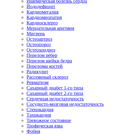
Ишемическая болезнь сердца
Йододефицит
Кардиомегалия
Кардиомиопатия
Кардиосклероз
Мерцательная аритмия
Мигрень
Остеоартроз
Остеопороз
Остеохондроз
Перелом рёбер
Перелом шейки бедра
Переломы костей
Радикулит
Рассеянный склероз
Ревматизм
Сахарный диабет 1-го типа
Сахарный диабет 2-го типа
Сердечная недостаточность
Сосудисто-мозговая недостаточность
Стенокардия
Тахикардия
Тревожное состояние
Трофическая язва
Фобия