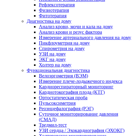
Рефлексотерапия
Физиотерапия
Фитотерапия
Диагностика на дому
Анализ крови, мочи и кала на дому
Анализ крови и резус фактора
Измерение артериального давления на дому
Пикфлоуметрия на дому
Спирометрия на дому
УЗИ на дому
ЭКГ на дому
Холтер на дому
Функциональная диагностика
Велоэргометрия (ВЭМ)
Измерение плече-лодыжечного индекса
Кардиореспираторный мониторинг
Кардиотокография плода (КТГ)
Ортостатическая проба
Пульсоксиметрия
Реоэнцефалография (РЭГ)
Суточное мониторирование давления
(СМАД)
Тредмил-тест
УЗИ сердца / Эхокардиография (ЭХОКГ)
Холтеровское мониторирование