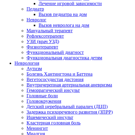
Лечение игровой зависимости
Педиатр
Вызов педиатра на дом
Невролог
Вызов невролога на дом
Мануальный терапевт
Рефлексотерапевт
УЗИ (врач УЗД)
Физиотерапевт
Функциональный диагност
Функциональная диагностика детям
Неврология
Аутизм
Болезнь Хантингтона и Баттена
Вегетососудистая дистония
Внутричерепная артериальная аневризма
Геморрагический инсульт
Головные боли
Головокружения
Детский церебральный паралич (ДЦП)
Задержка психоречевого развития (ЗПРР)
Ишемический инсульт
Кластерная головная боль
Менингит
Миалгия