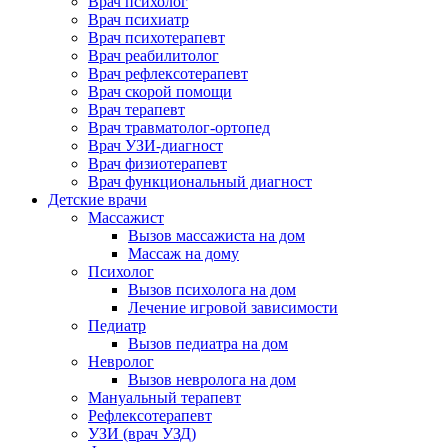
Врач психолог
Врач психиатр
Врач психотерапевт
Врач реабилитолог
Врач рефлексотерапевт
Врач скорой помощи
Врач терапевт
Врач травматолог-ортопед
Врач УЗИ-диагност
Врач физиотерапевт
Врач функциональный диагност
Детские врачи
Массажист
Вызов массажиста на дом
Массаж на дому
Психолог
Вызов психолога на дом
Лечение игровой зависимости
Педиатр
Вызов педиатра на дом
Невролог
Вызов невролога на дом
Мануальный терапевт
Рефлексотерапевт
УЗИ (врач УЗД)