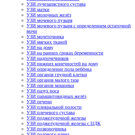
УЗИ лучезапястного сустава
УЗИ матки
УЗИ молочных желёз
УЗИ мочевого пузыря
УЗИ мочевого пузыря с определением остаточной
мочи
УЗИ мочеточника
УЗИ мягких тканей
УЗИ на дому
УЗИ на ранних сроках беременности
УЗИ надпочечников
УЗИ нижних конечностей на дому
УЗИ определение пола ребёнка
УЗИ органов грудной клетки
УЗИ органов малого таза
УЗИ органов мошонки
УЗИ пазух носа
УЗИ паращитовидных желёз
УЗИ печени
УЗИ плевральной полости
УЗИ плечевого сустава
УЗИ поджелудочной железы
УЗИ поджелудочной железы с ЦДК
УЗИ позвоночника
УЗИ полового члена