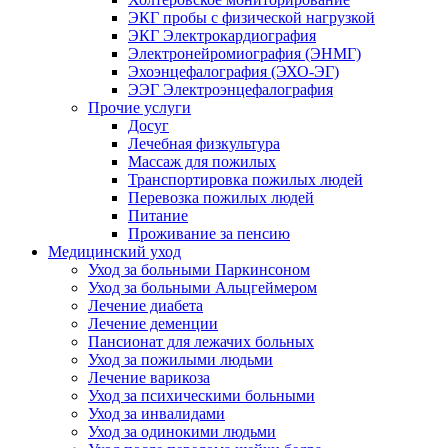
ЭКГ пробы с физической нагрузкой
ЭКГ Электрокардиография
Электронейромиография (ЭНМГ)
Эхоэнцефалография (ЭХО-ЭГ)
ЭЭГ Электроэнцефалография
Прочие услуги
Досуг
Лечебная физкультура
Массаж для пожилых
Транспортировка пожилых людей
Перевозка пожилых людей
Питание
Проживание за пенсию
Медицинский уход
Уход за больными Паркинсоном
Уход за больными Альцгеймером
Лечение диабета
Лечение деменции
Пансионат для лежачих больных
Уход за пожилыми людьми
Лечение варикоза
Уход за психическими больными
Уход за инвалидами
Уход за одинокими людьми