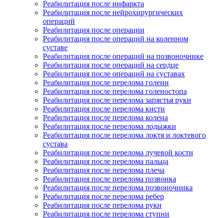
Реабилитация после инфаркта
Реабилитация после нейрохирургических
операций
Реабилитация после операции
Реабилитация после операций на коленном
суставе
Реабилитация после операций на позвоночнике
Реабилитация после операций на сердце
Реабилитация после операций на суставах
Реабилитация после перелома голени
Реабилитация после перелома голеностопа
Реабилитация после перелома запястья руки
Реабилитация после перелома кисти
Реабилитация после перелома колена
Реабилитация после перелома лодыжки
Реабилитация после перелома локтя и локтевого
сустава
Реабилитация после перелома лучевой кости
Реабилитация после перелома пальца
Реабилитация после перелома плеча
Реабилитация после перелома позвонка
Реабилитация после перелома позвоночника
Реабилитация после перелома ребер
Реабилитация после перелома руки
Реабилитация после перелома ступни