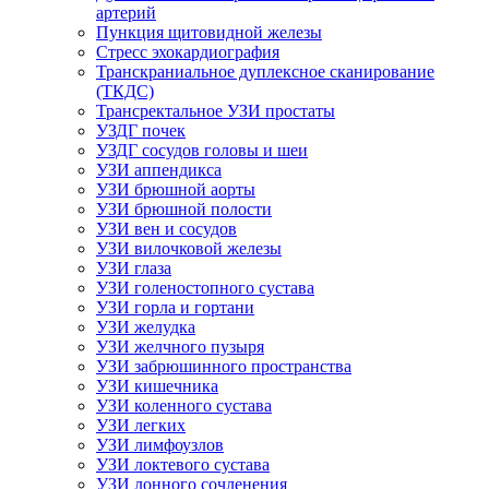
артерий
Пункция щитовидной железы
Стресс эхокардиография
Транскраниальное дуплексное сканирование
(ТКДС)
Трансректальное УЗИ простаты
УЗДГ почек
УЗДГ сосудов головы и шеи
УЗИ аппендикса
УЗИ брюшной аорты
УЗИ брюшной полости
УЗИ вен и сосудов
УЗИ вилочковой железы
УЗИ глаза
УЗИ голеностопного сустава
УЗИ горла и гортани
УЗИ желудка
УЗИ желчного пузыря
УЗИ забрюшинного пространства
УЗИ кишечника
УЗИ коленного сустава
УЗИ легких
УЗИ лимфоузлов
УЗИ локтевого сустава
УЗИ лонного сочленения