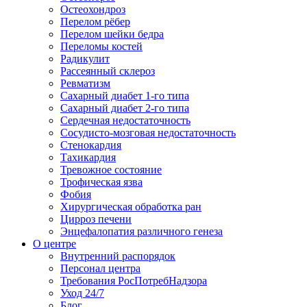
Остеохондроз
Перелом рёбер
Перелом шейки бедра
Переломы костей
Радикулит
Рассеянный склероз
Ревматизм
Сахарный диабет 1-го типа
Сахарный диабет 2-го типа
Сердечная недостаточность
Сосудисто-мозговая недостаточность
Стенокардия
Тахикардия
Тревожное состояние
Трофическая язва
Фобия
Хирургическая обработка ран
Цирроз печени
Энцефалопатия различного генеза
О центре
Внутренний распорядок
Персонал центра
Требования РосПотребНадзора
Уход 24/7
Блог