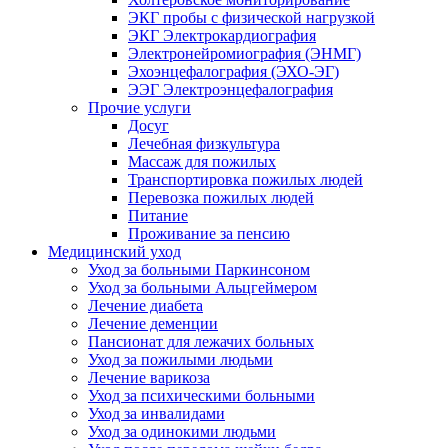
ЭКГ пробы с физической нагрузкой
ЭКГ Электрокардиография
Электронейромиография (ЭНМГ)
Эхоэнцефалография (ЭХО-ЭГ)
ЭЭГ Электроэнцефалография
Прочие услуги
Досуг
Лечебная физкультура
Массаж для пожилых
Транспортировка пожилых людей
Перевозка пожилых людей
Питание
Проживание за пенсию
Медицинский уход
Уход за больными Паркинсоном
Уход за больными Альцгеймером
Лечение диабета
Лечение деменции
Пансионат для лежачих больных
Уход за пожилыми людьми
Лечение варикоза
Уход за психическими больными
Уход за инвалидами
Уход за одинокими людьми