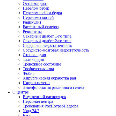
Остеохондроз
Перелом рёбер
Перелом шейки бедра
Переломы костей
Радикулит
Рассеянный склероз
Ревматизм
Сахарный диабет 1-го типа
Сахарный диабет 2-го типа
Сердечная недостаточность
Сосудисто-мозговая недостаточность
Стенокардия
Тахикардия
Тревожное состояние
Трофическая язва
Фобия
Хирургическая обработка ран
Цирроз печени
Энцефалопатия различного генеза
О центре
Внутренний распорядок
Персонал центра
Требования РосПотребНадзора
Уход 24/7
Блог