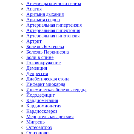
Анемия различного генеза
Апатия
Аритмия дыхания
Аритмия сердца
Артериальная гипертензия
Артериальная гипертония
Артериальная гипотензия
Артрит
Болезнь Бехтерева
Болезнь Паркинсона
Боли в спине
Головокружение
Деменция
Депрессия
Диабетическая стопа
Инфаркт миокарда
Ишемическая болезнь сердца
Йододефицит
Кардиомегалия
Кардиомиопатия
Кардиосклероз
Мерцательная аритмия
Мигрень
Остеоартроз
Остеопороз