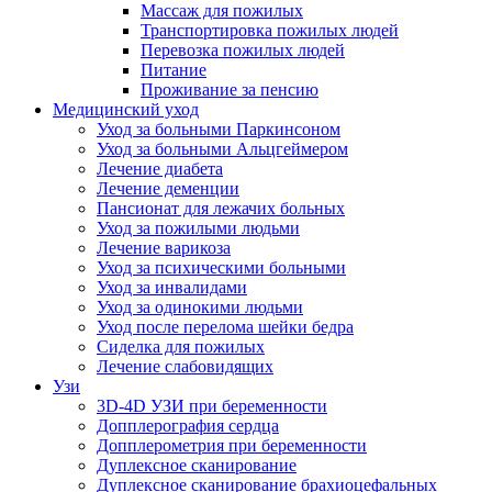
Массаж для пожилых
Транспортировка пожилых людей
Перевозка пожилых людей
Питание
Проживание за пенсию
Медицинский уход
Уход за больными Паркинсоном
Уход за больными Альцгеймером
Лечение диабета
Лечение деменции
Пансионат для лежачих больных
Уход за пожилыми людьми
Лечение варикоза
Уход за психическими больными
Уход за инвалидами
Уход за одинокими людьми
Уход после перелома шейки бедра
Сиделка для пожилых
Лечение слабовидящих
Узи
3D-4D УЗИ при беременности
Допплерография сердца
Допплерометрия при беременности
Дуплексное сканирование
Дуплексное сканирование брахиоцефальных