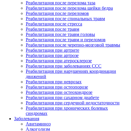
Реабилитация после перелома таза
Реабилитация после перелома шейки бедра
Реабилитация после переломов
Реабилитация после спинальных травм
Реабилитация после стресса
Реабилитация после травм
Реабилитация после травм головы
Реабилитация после травм и переломов
Реабилитация после черепно-мозговой травмы
Реабилитация при артрите
Реабилитация при артрозе
Реабилитация при атеросклерозе
Реабилитация при заболеваниях ССС
Реабилитация при нарушениях координации
движений
Реабилитация при неврозах
Реабилитация при остеопорозе
Реабилитация при остеохондрозе
Реабилитация при сахарном диабете
Реабилитация при сердечной недостаточности
Реабилитация при хронических болевых
синдромах
Заболевания
Авитаминоз
Алкоголизм