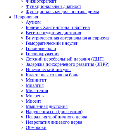
Физиотерапевт
Функциональный диагност
Функциональная диагностика детям
Неврология
Аутизм
Болезнь Хантингтона и Баттена
Вегетососудистая дистония
Внутричерепная артериальная аневризма
Геморрагический инсульт
Головные боли
Головокружения
Детский церебральный паралич (ДЦП)
Задержка психоречевого развития (ЗПРР)
Ишемический инсульт
Кластерная головная боль
Менингит
Миалгия
Миастения
Мигрень
Миозит
Мышечная дистония
Нарушения сна (диссомния)
Невралгия тройничного нерва
Невропатия лицевого нерва
Обмороки