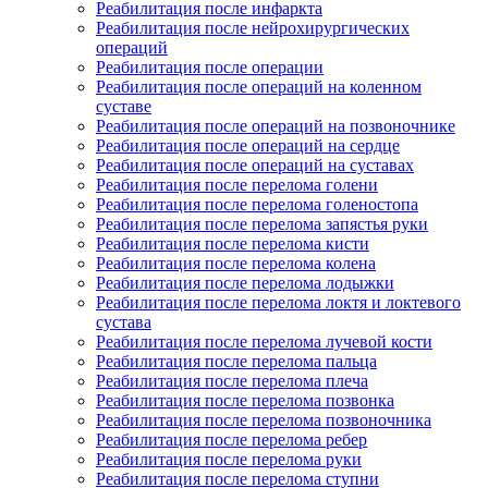
Реабилитация после инфаркта
Реабилитация после нейрохирургических
операций
Реабилитация после операции
Реабилитация после операций на коленном
суставе
Реабилитация после операций на позвоночнике
Реабилитация после операций на сердце
Реабилитация после операций на суставах
Реабилитация после перелома голени
Реабилитация после перелома голеностопа
Реабилитация после перелома запястья руки
Реабилитация после перелома кисти
Реабилитация после перелома колена
Реабилитация после перелома лодыжки
Реабилитация после перелома локтя и локтевого
сустава
Реабилитация после перелома лучевой кости
Реабилитация после перелома пальца
Реабилитация после перелома плеча
Реабилитация после перелома позвонка
Реабилитация после перелома позвоночника
Реабилитация после перелома ребер
Реабилитация после перелома руки
Реабилитация после перелома ступни