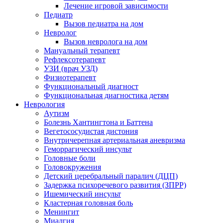
Лечение игровой зависимости
Педиатр
Вызов педиатра на дом
Невролог
Вызов невролога на дом
Мануальный терапевт
Рефлексотерапевт
УЗИ (врач УЗД)
Физиотерапевт
Функциональный диагност
Функциональная диагностика детям
Неврология
Аутизм
Болезнь Хантингтона и Баттена
Вегетососудистая дистония
Внутричерепная артериальная аневризма
Геморрагический инсульт
Головные боли
Головокружения
Детский церебральный паралич (ДЦП)
Задержка психоречевого развития (ЗПРР)
Ишемический инсульт
Кластерная головная боль
Менингит
Миалгия