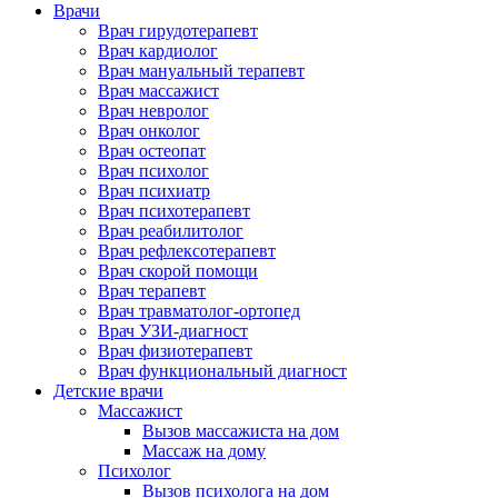
Врачи
Врач гирудотерапевт
Врач кардиолог
Врач мануальный терапевт
Врач массажист
Врач невролог
Врач онколог
Врач остеопат
Врач психолог
Врач психиатр
Врач психотерапевт
Врач реабилитолог
Врач рефлексотерапевт
Врач скорой помощи
Врач терапевт
Врач травматолог-ортопед
Врач УЗИ-диагност
Врач физиотерапевт
Врач функциональный диагност
Детские врачи
Массажист
Вызов массажиста на дом
Массаж на дому
Психолог
Вызов психолога на дом