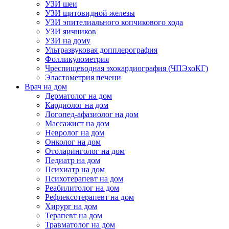
УЗИ шеи
УЗИ щитовидной железы
УЗИ эпителиального копчикового хода
УЗИ яичников
УЗИ на дому
Ультразвуковая допплерография
Фолликулометрия
Чреспищеводная эхокардиография (ЧПЭхоКГ)
Эластометрия печени
Врач на дом
Дерматолог на дом
Кардиолог на дом
Логопед-афазиолог на дом
Массажист на дом
Невролог на дом
Онколог на дом
Отоларинголог на дом
Педиатр на дом
Психиатр на дом
Психотерапевт на дом
Реабилитолог на дом
Рефлексотерапевт на дом
Хирург на дом
Терапевт на дом
Травматолог на дом