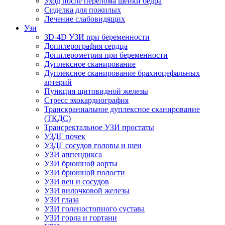
Уход после перелома шейки бедра
Сиделка для пожилых
Лечение слабовидящих
Узи
3D-4D УЗИ при беременности
Допплерография сердца
Допплерометрия при беременности
Дуплексное сканирование
Дуплексное сканирование брахиоцефальных
артерий
Пункция щитовидной железы
Стресс эхокардиография
Транскраниальное дуплексное сканирование
(ТКДС)
Трансректальное УЗИ простаты
УЗДГ почек
УЗДГ сосудов головы и шеи
УЗИ аппендикса
УЗИ брюшной аорты
УЗИ брюшной полости
УЗИ вен и сосудов
УЗИ вилочковой железы
УЗИ глаза
УЗИ голеностопного сустава
УЗИ горла и гортани