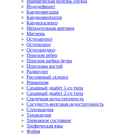
Ишемическая болезнь сердца
Йододефицит
Кардиомегалия
Кардиомиопатия
Кардиосклероз
Мерцательная аритмия
Мигрень
Остеоартроз
Остеопороз
Остеохондроз
Перелом рёбер
Перелом шейки бедра
Переломы костей
Радикулит
Рассеянный склероз
Ревматизм
Сахарный диабет 1-го типа
Сахарный диабет 2-го типа
Сердечная недостаточность
Сосудисто-мозговая недостаточность
Стенокардия
Тахикардия
Тревожное состояние
Трофическая язва
Фобия