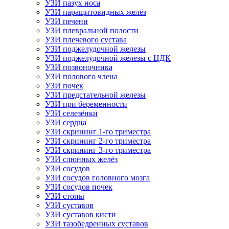
УЗИ пазух носа
УЗИ паращитовидных желёз
УЗИ печени
УЗИ плевральной полости
УЗИ плечевого сустава
УЗИ поджелудочной железы
УЗИ поджелудочной железы с ЦДК
УЗИ позвоночника
УЗИ полового члена
УЗИ почек
УЗИ предстательной железы
УЗИ при беременности
УЗИ селезёнки
УЗИ сердца
УЗИ скрининг 1-го триместра
УЗИ скрининг 2-го триместра
УЗИ скрининг 3-го триместра
УЗИ слюнных желёз
УЗИ сосудов
УЗИ сосудов головного мозга
УЗИ сосудов почек
УЗИ стопы
УЗИ суставов
УЗИ суставов кисти
УЗИ тазобедренных суставов