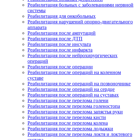
Реабилитация больных с заболеваниями нервной
системы
Реабилитация для онкобольных
Реабилитация нарушений опорно-двигательного
аппарата
Реабилитация после ампутаций
Реабилитация после ДТП
Реабилитация после инсульта
Реабилитация после инфаркта
Реабилитация после нейрохирургических
операций
Реабилитация после операции
Реабилитация после операций на коленном
суставе
Реабилитация после операций на позвоночнике
Реабилитация после операций на сердце
Реабилитация после операций на суставах
Реабилитация после перелома голени
Реабилитация после перелома голеностопа
Реабилитация после перелома запястья руки
Реабилитация после перелома кисти
Реабилитация после перелома колена
Реабилитация после перелома лодыжки
Реабилитация после перелома локтя и локтевого
сустава