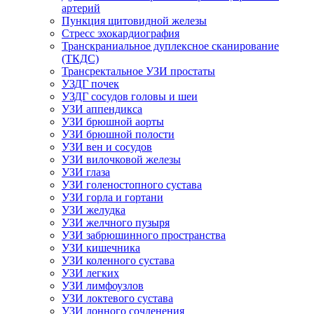
артерий
Пункция щитовидной железы
Стресс эхокардиография
Транскраниальное дуплексное сканирование
(ТКДС)
Трансректальное УЗИ простаты
УЗДГ почек
УЗДГ сосудов головы и шеи
УЗИ аппендикса
УЗИ брюшной аорты
УЗИ брюшной полости
УЗИ вен и сосудов
УЗИ вилочковой железы
УЗИ глаза
УЗИ голеностопного сустава
УЗИ горла и гортани
УЗИ желудка
УЗИ желчного пузыря
УЗИ забрюшинного пространства
УЗИ кишечника
УЗИ коленного сустава
УЗИ легких
УЗИ лимфоузлов
УЗИ локтевого сустава
УЗИ лонного сочленения