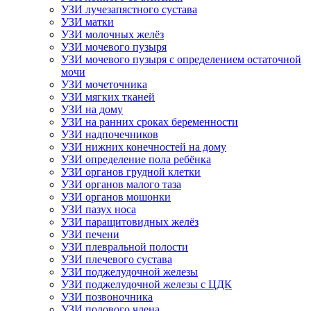
УЗИ лучезапястного сустава
УЗИ матки
УЗИ молочных желёз
УЗИ мочевого пузыря
УЗИ мочевого пузыря с определением остаточной
мочи
УЗИ мочеточника
УЗИ мягких тканей
УЗИ на дому
УЗИ на ранних сроках беременности
УЗИ надпочечников
УЗИ нижних конечностей на дому
УЗИ определение пола ребёнка
УЗИ органов грудной клетки
УЗИ органов малого таза
УЗИ органов мошонки
УЗИ пазух носа
УЗИ паращитовидных желёз
УЗИ печени
УЗИ плевральной полости
УЗИ плечевого сустава
УЗИ поджелудочной железы
УЗИ поджелудочной железы с ЦДК
УЗИ позвоночника
УЗИ полового члена