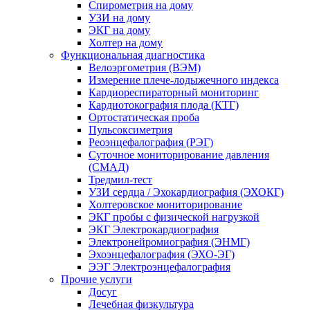
Спирометрия на дому
УЗИ на дому
ЭКГ на дому
Холтер на дому
Функциональная диагностика
Велоэргометрия (ВЭМ)
Измерение плече-лодыжечного индекса
Кардиореспираторный мониторинг
Кардиотокография плода (КТГ)
Ортостатическая проба
Пульсоксиметрия
Реоэнцефалография (РЭГ)
Суточное мониторирование давления
(СМАД)
Тредмил-тест
УЗИ сердца / Эхокардиография (ЭХОКГ)
Холтеровское мониторирование
ЭКГ пробы с физической нагрузкой
ЭКГ Электрокардиография
Электронейромиография (ЭНМГ)
Эхоэнцефалография (ЭХО-ЭГ)
ЭЭГ Электроэнцефалография
Прочие услуги
Досуг
Лечебная физкультура