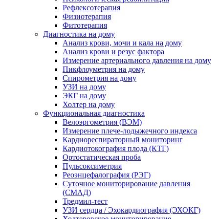
Рефлексотерапия
Физиотерапия
Фитотерапия
Диагностика на дому
Анализ крови, мочи и кала на дому
Анализ крови и резус фактора
Измерение артериального давления на дому
Пикфлоуметрия на дому
Спирометрия на дому
УЗИ на дому
ЭКГ на дому
Холтер на дому
Функциональная диагностика
Велоэргометрия (ВЭМ)
Измерение плече-лодыжечного индекса
Кардиореспираторный мониторинг
Кардиотокография плода (КТГ)
Ортостатическая проба
Пульсоксиметрия
Реоэнцефалография (РЭГ)
Суточное мониторирование давления
(СМАД)
Тредмил-тест
УЗИ сердца / Эхокардиография (ЭХОКГ)
Холтеровское мониторирование