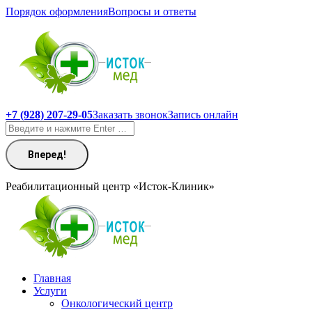
Перейти
Порядок оформления
Вопросы и ответы
к
содержанию
+7 (928) 207-29-05
Заказать звонок
Запись онлайн
Поиск:
Реабилитационный центр «Исток-Клиник»
Главная
Услуги
Онкологический центр