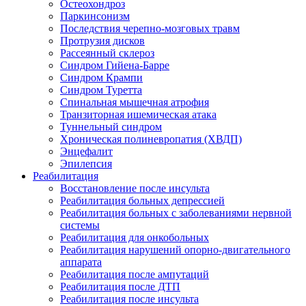
Остеохондроз
Паркинсонизм
Последствия черепно-мозговых травм
Протрузия дисков
Рассеянный склероз
Синдром Гийена-Барре
Синдром Крампи
Синдром Туретта
Спинальная мышечная атрофия
Транзиторная ишемическая атака
Туннельный синдром
Хроническая полиневропатия (ХВДП)
Энцефалит
Эпилепсия
Реабилитация
Восстановление после инсульта
Реабилитация больных депрессией
Реабилитация больных с заболеваниями нервной
системы
Реабилитация для онкобольных
Реабилитация нарушений опорно-двигательного
аппарата
Реабилитация после ампутаций
Реабилитация после ДТП
Реабилитация после инсульта