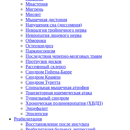
Миастения
Мигрень
Миозит
Мышечная дистония
Нарушения сна (диссомния)
Невралгия тройничного нерва
Невропатия лицевого нерва
Обмороки
Остеохондроз
Паркинсонизм
Последствия черепно-мозговых травм
Протрузия дисков
Рассеянный склероз
Синдром Гийена-Барре
Синдром Крампи
Синдром Туретта
Спинальная мышечная атрофия
Транзиторная ишемическая атака
Туннельный синдром
Хроническая полиневропатия (ХВДП)
Энцефалит
Эпилепсия
Реабилитация
Восстановление после инсульта
Реабилитация больных депрессией