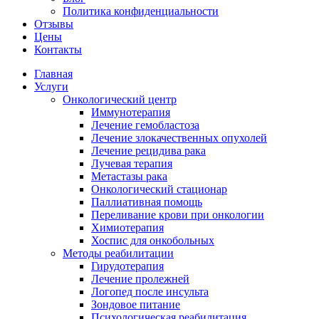
Политика конфиденциальности
Отзывы
Цены
Контакты
Главная
Услуги
Онкологический центр
Иммунотерапия
Лечение гемобластоза
Лечение злокачественных опухолей
Лечение рецидива рака
Лучевая терапия
Метастазы рака
Онкологический стационар
Паллиативная помощь
Переливание крови при онкологии
Химиотерапия
Хоспис для онкобольных
Методы реабилитации
Гирудотерапия
Лечение пролежней
Логопед после инсульта
Зондовое питание
Психологическая реабилитация