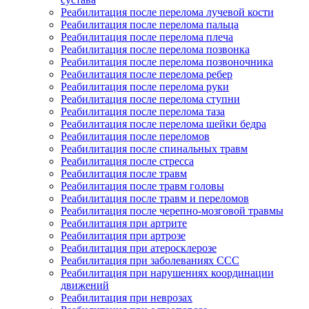
Реабилитация после перелома лучевой кости
Реабилитация после перелома пальца
Реабилитация после перелома плеча
Реабилитация после перелома позвонка
Реабилитация после перелома позвоночника
Реабилитация после перелома ребер
Реабилитация после перелома руки
Реабилитация после перелома ступни
Реабилитация после перелома таза
Реабилитация после перелома шейки бедра
Реабилитация после переломов
Реабилитация после спинальных травм
Реабилитация после стресса
Реабилитация после травм
Реабилитация после травм головы
Реабилитация после травм и переломов
Реабилитация после черепно-мозговой травмы
Реабилитация при артрите
Реабилитация при артрозе
Реабилитация при атеросклерозе
Реабилитация при заболеваниях ССС
Реабилитация при нарушениях координации
движений
Реабилитация при неврозах