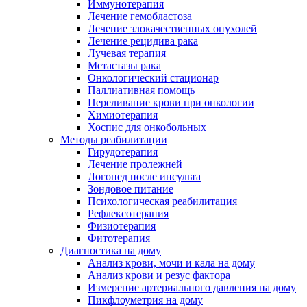
Иммунотерапия
Лечение гемобластоза
Лечение злокачественных опухолей
Лечение рецидива рака
Лучевая терапия
Метастазы рака
Онкологический стационар
Паллиативная помощь
Переливание крови при онкологии
Химиотерапия
Хоспис для онкобольных
Методы реабилитации
Гирудотерапия
Лечение пролежней
Логопед после инсульта
Зондовое питание
Психологическая реабилитация
Рефлексотерапия
Физиотерапия
Фитотерапия
Диагностика на дому
Анализ крови, мочи и кала на дому
Анализ крови и резус фактора
Измерение артериального давления на дому
Пикфлоуметрия на дому