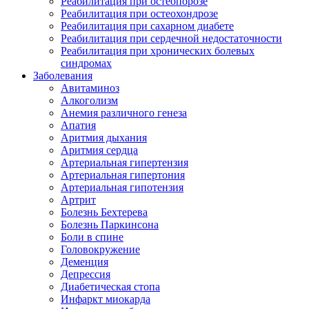
Реабилитация при остеопорозе
Реабилитация при остеохондрозе
Реабилитация при сахарном диабете
Реабилитация при сердечной недостаточности
Реабилитация при хронических болевых
синдромах
Заболевания
Авитаминоз
Алкоголизм
Анемия различного генеза
Апатия
Аритмия дыхания
Аритмия сердца
Артериальная гипертензия
Артериальная гипертония
Артериальная гипотензия
Артрит
Болезнь Бехтерева
Болезнь Паркинсона
Боли в спине
Головокружение
Деменция
Депрессия
Диабетическая стопа
Инфаркт миокарда