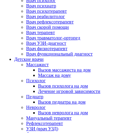
Врач психолог
Врач психиатр
Врач психотерапевт
Врач реабилитолог
Врач рефлексотерапевт
Врач скорой помощи
Врач терапевт
Врач травматолог-ортопед
Врач УЗИ-диагност
Врач физиотерапевт
Врач функциональный диагност
Детские врачи
Массажист
Вызов массажиста на дом
Массаж на дому
Психолог
Вызов психолога на дом
Лечение игровой зависимости
Педиатр
Вызов педиатра на дом
Невролог
Вызов невролога на дом
Мануальный терапевт
Рефлексотерапевт
УЗИ (врач УЗД)