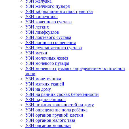
УЗИ желудка
УЗИ желчного пузыря
УЗИ забрюшинного пространства
УЗИ кишечника
УЗИ коленного сустава
УЗИ легких
УЗИ лимфоузлов
УЗИ локтевого сустава
УЗИ лонного сочленения
УЗИ лучезапястного сустава
УЗИ матки
УЗИ молочных желёз
УЗИ мочевого пузыря
УЗИ мочевого пузыря с определением остаточной
мочи
УЗИ мочеточника
УЗИ мягких тканей
УЗИ на дому
УЗИ на ранних сроках беременности
УЗИ надпочечников
УЗИ нижних конечностей на дому
УЗИ определение пола ребёнка
УЗИ органов грудной клетки
УЗИ органов малого таза
УЗИ органов мошонки