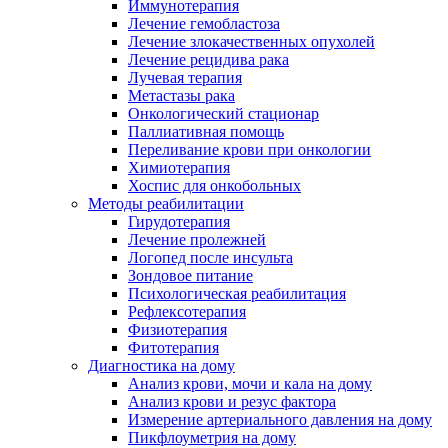
Иммунотерапия
Лечение гемобластоза
Лечение злокачественных опухолей
Лечение рецидива рака
Лучевая терапия
Метастазы рака
Онкологический стационар
Паллиативная помощь
Переливание крови при онкологии
Химиотерапия
Хоспис для онкобольных
Методы реабилитации
Гирудотерапия
Лечение пролежней
Логопед после инсульта
Зондовое питание
Психологическая реабилитация
Рефлексотерапия
Физиотерапия
Фитотерапия
Диагностика на дому
Анализ крови, мочи и кала на дому
Анализ крови и резус фактора
Измерение артериального давления на дому
Пикфлоуметрия на дому