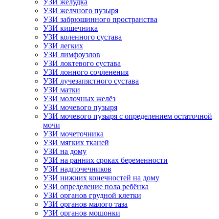
УЗИ желудка
УЗИ желчного пузыря
УЗИ забрюшинного пространства
УЗИ кишечника
УЗИ коленного сустава
УЗИ легких
УЗИ лимфоузлов
УЗИ локтевого сустава
УЗИ лонного сочленения
УЗИ лучезапястного сустава
УЗИ матки
УЗИ молочных желёз
УЗИ мочевого пузыря
УЗИ мочевого пузыря с определением остаточной
мочи
УЗИ мочеточника
УЗИ мягких тканей
УЗИ на дому
УЗИ на ранних сроках беременности
УЗИ надпочечников
УЗИ нижних конечностей на дому
УЗИ определение пола ребёнка
УЗИ органов грудной клетки
УЗИ органов малого таза
УЗИ органов мошонки