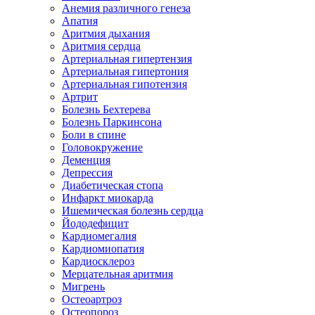
Анемия различного генеза
Апатия
Аритмия дыхания
Аритмия сердца
Артериальная гипертензия
Артериальная гипертония
Артериальная гипотензия
Артрит
Болезнь Бехтерева
Болезнь Паркинсона
Боли в спине
Головокружение
Деменция
Депрессия
Диабетическая стопа
Инфаркт миокарда
Ишемическая болезнь сердца
Йододефицит
Кардиомегалия
Кардиомиопатия
Кардиосклероз
Мерцательная аритмия
Мигрень
Остеоартроз
Остеопороз