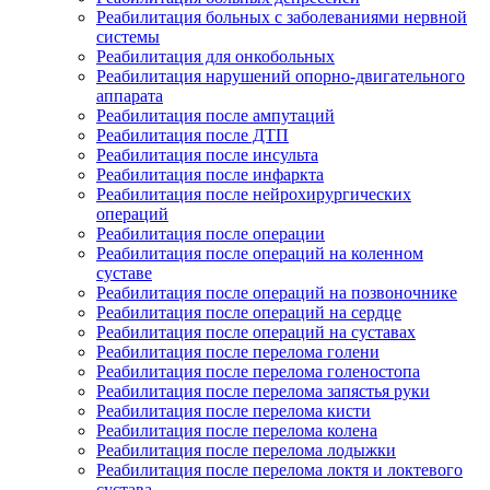
Реабилитация больных с заболеваниями нервной
системы
Реабилитация для онкобольных
Реабилитация нарушений опорно-двигательного
аппарата
Реабилитация после ампутаций
Реабилитация после ДТП
Реабилитация после инсульта
Реабилитация после инфаркта
Реабилитация после нейрохирургических
операций
Реабилитация после операции
Реабилитация после операций на коленном
суставе
Реабилитация после операций на позвоночнике
Реабилитация после операций на сердце
Реабилитация после операций на суставах
Реабилитация после перелома голени
Реабилитация после перелома голеностопа
Реабилитация после перелома запястья руки
Реабилитация после перелома кисти
Реабилитация после перелома колена
Реабилитация после перелома лодыжки
Реабилитация после перелома локтя и локтевого
сустава