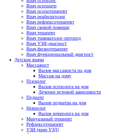
Врач психолог
Врач психиатр
Врач психотерапевт
Врач реабилитолог
Врач рефлексотерапевт
Врач скорой помощи
Врач терапевт
Врач травматолог-ортопед
Врач УЗИ-диагност
Врач физиотерапевт
Врач функциональный диагност
Детские врачи
Массажист
Вызов массажиста на дом
Массаж на дому
Психолог
Вызов психолога на дом
Лечение игровой зависимости
Педиатр
Вызов педиатра на дом
Невролог
Вызов невролога на дом
Мануальный терапевт
Рефлексотерапевт
УЗИ (врач УЗД)