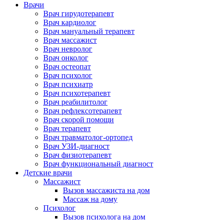
Врачи
Врач гирудотерапевт
Врач кардиолог
Врач мануальный терапевт
Врач массажист
Врач невролог
Врач онколог
Врач остеопат
Врач психолог
Врач психиатр
Врач психотерапевт
Врач реабилитолог
Врач рефлексотерапевт
Врач скорой помощи
Врач терапевт
Врач травматолог-ортопед
Врач УЗИ-диагност
Врач физиотерапевт
Врач функциональный диагност
Детские врачи
Массажист
Вызов массажиста на дом
Массаж на дому
Психолог
Вызов психолога на дом