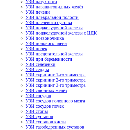
УЗИ пазух носа
УЗИ паращитовидных желёз
УЗИ печени
УЗИ плевральной полости
УЗИ плечевого сустава
УЗИ поджелудочной железы
УЗИ поджелудочной железы с ЦДК
УЗИ позвоночника
УЗИ полового члена
УЗИ почек
УЗИ предстательной железы
УЗИ при беременности
УЗИ селезёнки
УЗИ сердца
УЗИ скрининг 1-го триместра
УЗИ скрининг 2-го триместра
УЗИ скрининг 3-го триместра
УЗИ слюнных желёз
УЗИ сосудов
УЗИ сосудов головного мозга
УЗИ сосудов почек
УЗИ стопы
УЗИ суставов
УЗИ суставов кисти
УЗИ тазобедренных суставов