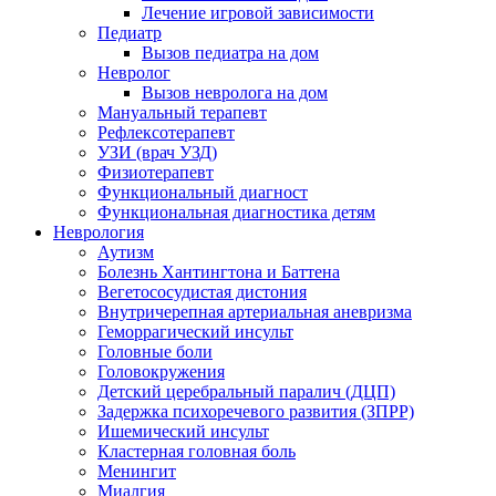
Лечение игровой зависимости
Педиатр
Вызов педиатра на дом
Невролог
Вызов невролога на дом
Мануальный терапевт
Рефлексотерапевт
УЗИ (врач УЗД)
Физиотерапевт
Функциональный диагност
Функциональная диагностика детям
Неврология
Аутизм
Болезнь Хантингтона и Баттена
Вегетососудистая дистония
Внутричерепная артериальная аневризма
Геморрагический инсульт
Головные боли
Головокружения
Детский церебральный паралич (ДЦП)
Задержка психоречевого развития (ЗПРР)
Ишемический инсульт
Кластерная головная боль
Менингит
Миалгия