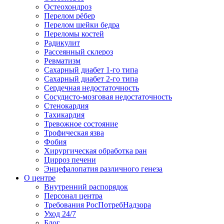
Остеохондроз
Перелом рёбер
Перелом шейки бедра
Переломы костей
Радикулит
Рассеянный склероз
Ревматизм
Сахарный диабет 1-го типа
Сахарный диабет 2-го типа
Сердечная недостаточность
Сосудисто-мозговая недостаточность
Стенокардия
Тахикардия
Тревожное состояние
Трофическая язва
Фобия
Хирургическая обработка ран
Цирроз печени
Энцефалопатия различного генеза
О центре
Внутренний распорядок
Персонал центра
Требования РосПотребНадзора
Уход 24/7
Блог