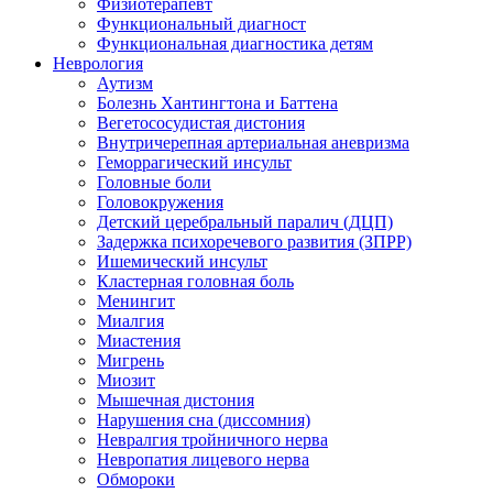
Физиотерапевт
Функциональный диагност
Функциональная диагностика детям
Неврология
Аутизм
Болезнь Хантингтона и Баттена
Вегетососудистая дистония
Внутричерепная артериальная аневризма
Геморрагический инсульт
Головные боли
Головокружения
Детский церебральный паралич (ДЦП)
Задержка психоречевого развития (ЗПРР)
Ишемический инсульт
Кластерная головная боль
Менингит
Миалгия
Миастения
Мигрень
Миозит
Мышечная дистония
Нарушения сна (диссомния)
Невралгия тройничного нерва
Невропатия лицевого нерва
Обмороки