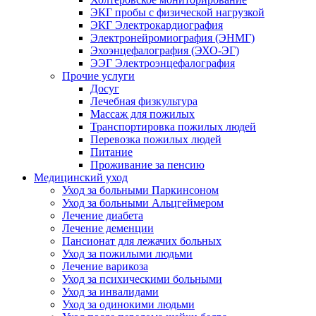
ЭКГ пробы с физической нагрузкой
ЭКГ Электрокардиография
Электронейромиография (ЭНМГ)
Эхоэнцефалография (ЭХО-ЭГ)
ЭЭГ Электроэнцефалография
Прочие услуги
Досуг
Лечебная физкультура
Массаж для пожилых
Транспортировка пожилых людей
Перевозка пожилых людей
Питание
Проживание за пенсию
Медицинский уход
Уход за больными Паркинсоном
Уход за больными Альцгеймером
Лечение диабета
Лечение деменции
Пансионат для лежачих больных
Уход за пожилыми людьми
Лечение варикоза
Уход за психическими больными
Уход за инвалидами
Уход за одинокими людьми