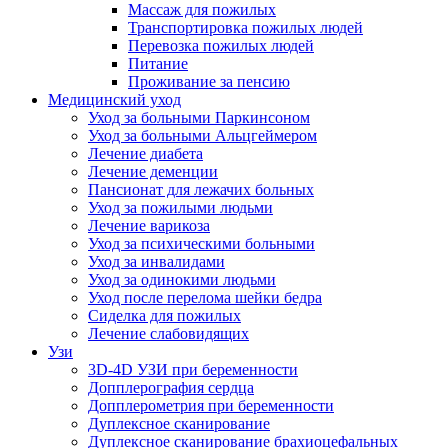
Массаж для пожилых
Транспортировка пожилых людей
Перевозка пожилых людей
Питание
Проживание за пенсию
Медицинский уход
Уход за больными Паркинсоном
Уход за больными Альцгеймером
Лечение диабета
Лечение деменции
Пансионат для лежачих больных
Уход за пожилыми людьми
Лечение варикоза
Уход за психическими больными
Уход за инвалидами
Уход за одинокими людьми
Уход после перелома шейки бедра
Сиделка для пожилых
Лечение слабовидящих
Узи
3D-4D УЗИ при беременности
Допплерография сердца
Допплерометрия при беременности
Дуплексное сканирование
Дуплексное сканирование брахиоцефальных