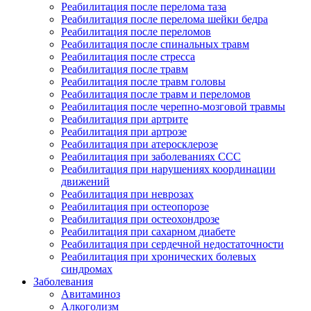
Реабилитация после перелома таза
Реабилитация после перелома шейки бедра
Реабилитация после переломов
Реабилитация после спинальных травм
Реабилитация после стресса
Реабилитация после травм
Реабилитация после травм головы
Реабилитация после травм и переломов
Реабилитация после черепно-мозговой травмы
Реабилитация при артрите
Реабилитация при артрозе
Реабилитация при атеросклерозе
Реабилитация при заболеваниях ССС
Реабилитация при нарушениях координации
движений
Реабилитация при неврозах
Реабилитация при остеопорозе
Реабилитация при остеохондрозе
Реабилитация при сахарном диабете
Реабилитация при сердечной недостаточности
Реабилитация при хронических болевых
синдромах
Заболевания
Авитаминоз
Алкоголизм