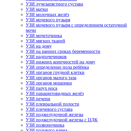
УЗИ лучезапястного сустава
УЗИ матки
УЗИ молочных желёз
УЗИ мочевого пузыря
УЗИ мочевого пузыря с определением остаточной
мочи
УЗИ мочеточника
УЗИ мягких тканей
УЗИ на дому
УЗИ на ранних сроках беременности
УЗИ надпочечников
УЗИ нижних конечностей на дому
УЗИ определение пола ребёнка
УЗИ органов грудной клетки
УЗИ органов малого таза
УЗИ органов мошонки
УЗИ пазух носа
УЗИ паращитовидных желёз
УЗИ печени
УЗИ плевральной полости
УЗИ плечевого сустава
УЗИ поджелудочной железы
УЗИ поджелудочной железы с ЦДК
УЗИ позвоночника
УЗИ полового члена