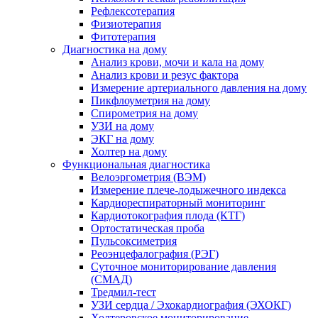
Рефлексотерапия
Физиотерапия
Фитотерапия
Диагностика на дому
Анализ крови, мочи и кала на дому
Анализ крови и резус фактора
Измерение артериального давления на дому
Пикфлоуметрия на дому
Спирометрия на дому
УЗИ на дому
ЭКГ на дому
Холтер на дому
Функциональная диагностика
Велоэргометрия (ВЭМ)
Измерение плече-лодыжечного индекса
Кардиореспираторный мониторинг
Кардиотокография плода (КТГ)
Ортостатическая проба
Пульсоксиметрия
Реоэнцефалография (РЭГ)
Суточное мониторирование давления
(СМАД)
Тредмил-тест
УЗИ сердца / Эхокардиография (ЭХОКГ)
Холтеровское мониторирование