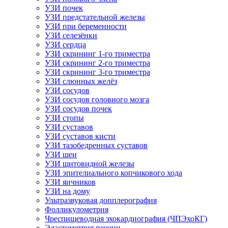
УЗИ почек
УЗИ предстательной железы
УЗИ при беременности
УЗИ селезёнки
УЗИ сердца
УЗИ скрининг 1-го триместра
УЗИ скрининг 2-го триместра
УЗИ скрининг 3-го триместра
УЗИ слюнных желёз
УЗИ сосудов
УЗИ сосудов головного мозга
УЗИ сосудов почек
УЗИ стопы
УЗИ суставов
УЗИ суставов кисти
УЗИ тазобедренных суставов
УЗИ шеи
УЗИ щитовидной железы
УЗИ эпителиального копчикового хода
УЗИ яичников
УЗИ на дому
Ультразвуковая допплерография
Фолликулометрия
Чреспищеводная эхокардиография (ЧПЭхоКГ)
Эластометрия печени