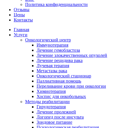
Политика конфиденциальности
Отзывы
Цены
Контакты
Главная
Услуги
Онкологический центр
Иммунотерапия
Лечение гемобластоза
Лечение злокачественных опухолей
Лечение рецидива рака
Лучевая терапия
Метастазы рака
Онкологический стационар
Паллиативная помощь
Переливание крови при онкологии
Химиотерапия
Хоспис для онкобольных
Методы реабилитации
Гирудотерапия
Лечение пролежней
Логопед после инсульта
Зондовое питание
Психологическая реабилитация