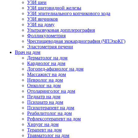
УЗИ шеи
УЗИ щитовидной железы
УЗИ эпителиального копчикового хода
УЗИ яичников
УЗИ на дому
Ультразвуковая допплерография
Фолликулометрия
Чреспищеводная эхокардиография (ЧПЭхоКГ)
Эластометрия печени
Врач на дом
Дерматолог на дом
Кардиолог на дом
Логопед-афазиолог на дом
Массажист на дом
Невролог на дом
Онколог на дом
Отоларинголог на дом
Педиатр на дом
Психиатр на дом
Психотерапевт на дом
Реабилитолог на дом
Рефлексотерапевт на дом
Хирург на дом
Терапевт на дом
Травматолог на дом