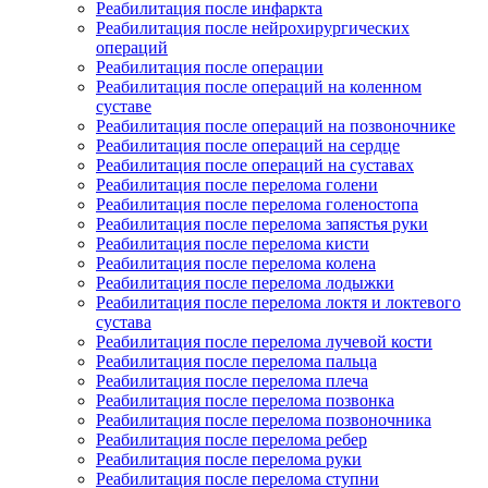
Реабилитация после инфаркта
Реабилитация после нейрохирургических
операций
Реабилитация после операции
Реабилитация после операций на коленном
суставе
Реабилитация после операций на позвоночнике
Реабилитация после операций на сердце
Реабилитация после операций на суставах
Реабилитация после перелома голени
Реабилитация после перелома голеностопа
Реабилитация после перелома запястья руки
Реабилитация после перелома кисти
Реабилитация после перелома колена
Реабилитация после перелома лодыжки
Реабилитация после перелома локтя и локтевого
сустава
Реабилитация после перелома лучевой кости
Реабилитация после перелома пальца
Реабилитация после перелома плеча
Реабилитация после перелома позвонка
Реабилитация после перелома позвоночника
Реабилитация после перелома ребер
Реабилитация после перелома руки
Реабилитация после перелома ступни