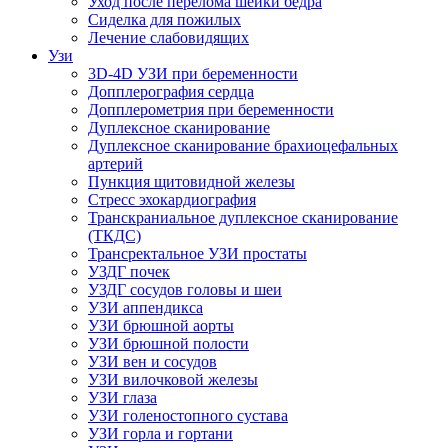
Уход после перелома шейки бедра
Сиделка для пожилых
Лечение слабовидящих
Узи
3D-4D УЗИ при беременности
Допплерография сердца
Допплерометрия при беременности
Дуплексное сканирование
Дуплексное сканирование брахиоцефальных
артерий
Пункция щитовидной железы
Стресс эхокардиография
Транскраниальное дуплексное сканирование
(ТКДС)
Трансректальное УЗИ простаты
УЗДГ почек
УЗДГ сосудов головы и шеи
УЗИ аппендикса
УЗИ брюшной аорты
УЗИ брюшной полости
УЗИ вен и сосудов
УЗИ вилочковой железы
УЗИ глаза
УЗИ голеностопного сустава
УЗИ горла и гортани