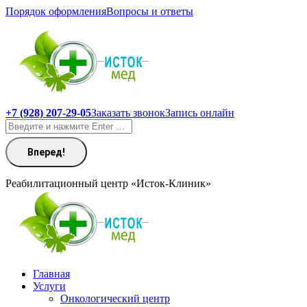
Перейти
Порядок оформления
Вопросы и ответы
к
содержанию
+7 (928) 207-29-05
Заказать звонок
Запись онлайн
Поиск:
Реабилитационный центр «Исток-Клиник»
Главная
Услуги
Онкологический центр