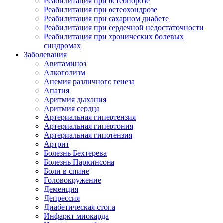
Реабилитация при остеопорозе
Реабилитация при остеохондрозе
Реабилитация при сахарном диабете
Реабилитация при сердечной недостаточности
Реабилитация при хронических болевых
синдромах
Заболевания
Авитаминоз
Алкоголизм
Анемия различного генеза
Апатия
Аритмия дыхания
Аритмия сердца
Артериальная гипертензия
Артериальная гипертония
Артериальная гипотензия
Артрит
Болезнь Бехтерева
Болезнь Паркинсона
Боли в спине
Головокружение
Деменция
Депрессия
Диабетическая стопа
Инфаркт миокарда