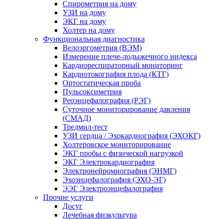
Спирометрия на дому
УЗИ на дому
ЭКГ на дому
Холтер на дому
Функциональная диагностика
Велоэргометрия (ВЭМ)
Измерение плече-лодыжечного индекса
Кардиореспираторный мониторинг
Кардиотокография плода (КТГ)
Ортостатическая проба
Пульсоксиметрия
Реоэнцефалография (РЭГ)
Суточное мониторирование давления
(СМАД)
Тредмил-тест
УЗИ сердца / Эхокардиография (ЭХОКГ)
Холтеровское мониторирование
ЭКГ пробы с физической нагрузкой
ЭКГ Электрокардиография
Электронейромиография (ЭНМГ)
Эхоэнцефалография (ЭХО-ЭГ)
ЭЭГ Электроэнцефалография
Прочие услуги
Досуг
Лечебная физкультура