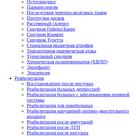
Остеохондроз
Паркинсонизм
Последствия черепно-мозговых травм
Протрузия дисков
Рассеянный склероз
Синдром Гийена-Барре
Синдром Крампи
Синдром Туретта
Спинальная мышечная атрофия
Транзиторная ишемическая атака
Туннельный синдром
Хроническая полиневропатия (ХВДП)
Энцефалит
Эпилепсия
Реабилитация
Восстановление после инсульта
Реабилитация больных депрессией
Реабилитация больных с заболеваниями нервной
системы
Реабилитация для онкобольных
Реабилитация нарушений опорно-двигательного
аппарата
Реабилитация после ампутаций
Реабилитация после ДТП
Реабилитация после инсульта