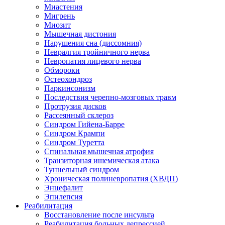
Миастения
Мигрень
Миозит
Мышечная дистония
Нарушения сна (диссомния)
Невралгия тройничного нерва
Невропатия лицевого нерва
Обмороки
Остеохондроз
Паркинсонизм
Последствия черепно-мозговых травм
Протрузия дисков
Рассеянный склероз
Синдром Гийена-Барре
Синдром Крампи
Синдром Туретта
Спинальная мышечная атрофия
Транзиторная ишемическая атака
Туннельный синдром
Хроническая полиневропатия (ХВДП)
Энцефалит
Эпилепсия
Реабилитация
Восстановление после инсульта
Реабилитация больных депрессией