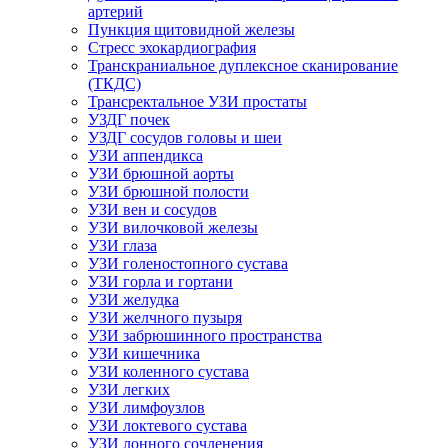
артерий
Пункция щитовидной железы
Стресс эхокардиография
Транскраниальное дуплексное сканирование
(ТКДС)
Трансректальное УЗИ простаты
УЗДГ почек
УЗДГ сосудов головы и шеи
УЗИ аппендикса
УЗИ брюшной аорты
УЗИ брюшной полости
УЗИ вен и сосудов
УЗИ вилочковой железы
УЗИ глаза
УЗИ голеностопного сустава
УЗИ горла и гортани
УЗИ желудка
УЗИ желчного пузыря
УЗИ забрюшинного пространства
УЗИ кишечника
УЗИ коленного сустава
УЗИ легких
УЗИ лимфоузлов
УЗИ локтевого сустава
УЗИ лонного сочленения