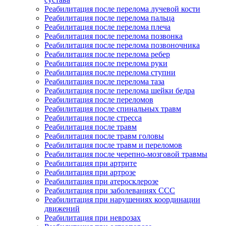
Реабилитация после перелома лучевой кости
Реабилитация после перелома пальца
Реабилитация после перелома плеча
Реабилитация после перелома позвонка
Реабилитация после перелома позвоночника
Реабилитация после перелома ребер
Реабилитация после перелома руки
Реабилитация после перелома ступни
Реабилитация после перелома таза
Реабилитация после перелома шейки бедра
Реабилитация после переломов
Реабилитация после спинальных травм
Реабилитация после стресса
Реабилитация после травм
Реабилитация после травм головы
Реабилитация после травм и переломов
Реабилитация после черепно-мозговой травмы
Реабилитация при артрите
Реабилитация при артрозе
Реабилитация при атеросклерозе
Реабилитация при заболеваниях ССС
Реабилитация при нарушениях координации
движений
Реабилитация при неврозах