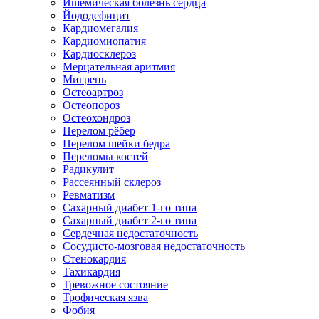
Ишемическая болезнь сердца
Йододефицит
Кардиомегалия
Кардиомиопатия
Кардиосклероз
Мерцательная аритмия
Мигрень
Остеоартроз
Остеопороз
Остеохондроз
Перелом рёбер
Перелом шейки бедра
Переломы костей
Радикулит
Рассеянный склероз
Ревматизм
Сахарный диабет 1-го типа
Сахарный диабет 2-го типа
Сердечная недостаточность
Сосудисто-мозговая недостаточность
Стенокардия
Тахикардия
Тревожное состояние
Трофическая язва
Фобия