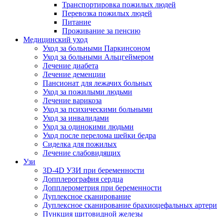
Транспортировка пожилых людей
Перевозка пожилых людей
Питание
Проживание за пенсию
Медицинский уход
Уход за больными Паркинсоном
Уход за больными Альцгеймером
Лечение диабета
Лечение деменции
Пансионат для лежачих больных
Уход за пожилыми людьми
Лечение варикоза
Уход за психическими больными
Уход за инвалидами
Уход за одинокими людьми
Уход после перелома шейки бедра
Сиделка для пожилых
Лечение слабовидящих
Узи
3D-4D УЗИ при беременности
Допплерография сердца
Допплерометрия при беременности
Дуплексное сканирование
Дуплексное сканирование брахиоцефальных артер
Пункция щитовидной железы