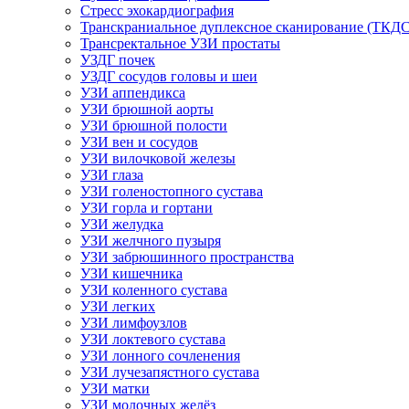
Стресс эхокардиография
Транскраниальное дуплексное сканирование (ТКДС
Трансректальное УЗИ простаты
УЗДГ почек
УЗДГ сосудов головы и шеи
УЗИ аппендикса
УЗИ брюшной аорты
УЗИ брюшной полости
УЗИ вен и сосудов
УЗИ вилочковой железы
УЗИ глаза
УЗИ голеностопного сустава
УЗИ горла и гортани
УЗИ желудка
УЗИ желчного пузыря
УЗИ забрюшинного пространства
УЗИ кишечника
УЗИ коленного сустава
УЗИ легких
УЗИ лимфоузлов
УЗИ локтевого сустава
УЗИ лонного сочленения
УЗИ лучезапястного сустава
УЗИ матки
УЗИ молочных желёз