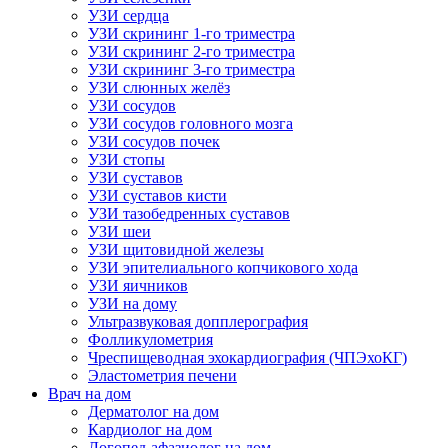
УЗИ сердца
УЗИ скрининг 1-го триместра
УЗИ скрининг 2-го триместра
УЗИ скрининг 3-го триместра
УЗИ слюнных желёз
УЗИ сосудов
УЗИ сосудов головного мозга
УЗИ сосудов почек
УЗИ стопы
УЗИ суставов
УЗИ суставов кисти
УЗИ тазобедренных суставов
УЗИ шеи
УЗИ щитовидной железы
УЗИ эпителиального копчикового хода
УЗИ яичников
УЗИ на дому
Ультразвуковая допплерография
Фолликулометрия
Чреспищеводная эхокардиография (ЧПЭхоКГ)
Эластометрия печени
Врач на дом
Дерматолог на дом
Кардиолог на дом
Логопед-афазиолог на дом