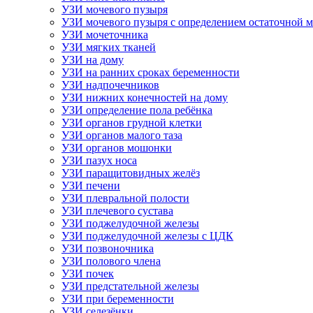
УЗИ мочевого пузыря
УЗИ мочевого пузыря с определением остаточной 
УЗИ мочеточника
УЗИ мягких тканей
УЗИ на дому
УЗИ на ранних сроках беременности
УЗИ надпочечников
УЗИ нижних конечностей на дому
УЗИ определение пола ребёнка
УЗИ органов грудной клетки
УЗИ органов малого таза
УЗИ органов мошонки
УЗИ пазух носа
УЗИ паращитовидных желёз
УЗИ печени
УЗИ плевральной полости
УЗИ плечевого сустава
УЗИ поджелудочной железы
УЗИ поджелудочной железы с ЦДК
УЗИ позвоночника
УЗИ полового члена
УЗИ почек
УЗИ предстательной железы
УЗИ при беременности
УЗИ селезёнки