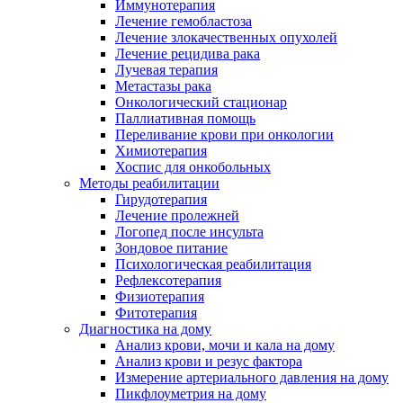
Иммунотерапия
Лечение гемобластоза
Лечение злокачественных опухолей
Лечение рецидива рака
Лучевая терапия
Метастазы рака
Онкологический стационар
Паллиативная помощь
Переливание крови при онкологии
Химиотерапия
Хоспис для онкобольных
Методы реабилитации
Гирудотерапия
Лечение пролежней
Логопед после инсульта
Зондовое питание
Психологическая реабилитация
Рефлексотерапия
Физиотерапия
Фитотерапия
Диагностика на дому
Анализ крови, мочи и кала на дому
Анализ крови и резус фактора
Измерение артериального давления на дому
Пикфлоуметрия на дому