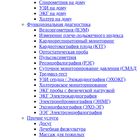
Спирометрия на дому
УЗИ на дому
ЭКГ на дому
Холтер на дому
Функциональная диагностика
Велоэргометрия (ВЭМ)
Измерение плече-лодыжечного индекса
Кардиореспираторный мониторинг
Кардиотокография плода (КТГ)
Ортостатическая проба
Пульсоксиметрия
Реоэнцефалография (РЭГ)
Суточное мониторирование давления (СМАД
Тредмил-тест
УЗИ сердца / Эхокардиография (ЭХОКГ)
Холтеровское мониторирование
ЭКГ пробы с физической нагрузкой
ЭКГ Электрокардиография
Электронейромиография (ЭНМГ)
Эхоэнцефалография (ЭХО-ЭГ)
ЭЭГ Электроэнцефалография
Прочие услуги
Досуг
Лечебная физкультура
Массаж для пожилых