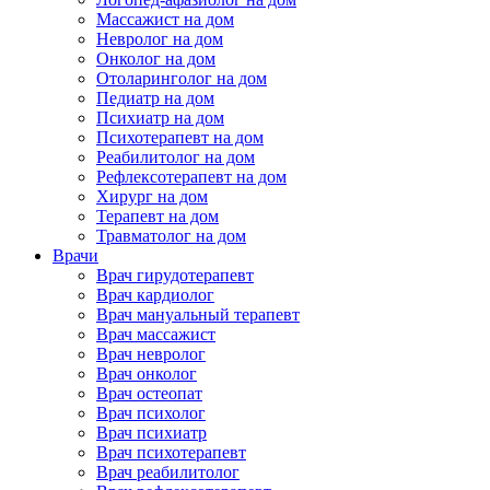
Массажист на дом
Невролог на дом
Онколог на дом
Отоларинголог на дом
Педиатр на дом
Психиатр на дом
Психотерапевт на дом
Реабилитолог на дом
Рефлексотерапевт на дом
Хирург на дом
Терапевт на дом
Травматолог на дом
Врачи
Врач гирудотерапевт
Врач кардиолог
Врач мануальный терапевт
Врач массажист
Врач невролог
Врач онколог
Врач остеопат
Врач психолог
Врач психиатр
Врач психотерапевт
Врач реабилитолог