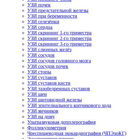
УЗИ почек
УЗИ предстательной железы
УЗИ при беременности
УЗИ селезёнки
УЗИ сердца
УЗИ скрининг 1-го триместра
УЗИ скрининг 2-го триместра
УЗИ скрининг 3-го триместра
УЗИ слюнных желёз
УЗИ сосудов
УЗИ сосудов головного мозга
УЗИ сосудов почек
УЗИ стопы
УЗИ суставов
УЗИ суставов кисти
УЗИ тазобедренных суставов
УЗИ шеи
УЗИ щитовидной железы
УЗИ эпителиального копчикового хода
УЗИ яичников
УЗИ на дому
Ультразвуковая допплерография
Фолликулометрия
Чреспищеводная эхокардиография (ЧПЭхоКГ)
Эластометрия печени