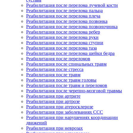
Реабилитация после перелома лучевой кости
Реабилитация после перелома пальца
Реабилитация после перелома плеча
Реабилитация после перелома позвонка
Реабилитация после перелома позвоночника
Реабилитация после перелома ребер
Реабилитация после перелома руки
Реабилитация после перелома ступни
Реабилитация после перелома таза
Реабилитация после перелома шейки бедра
Реабилитация после переломов
Реабилитация после спинальных травм
Реабилитация после стресса
Реабилитация после травм
Реабилитация после травм головы
Реабилитация после травм и переломов
Реабилитация после черепно-мозговой травмы
Реабилитация при артрите
Реабилитация при артрозе
Реабилитация при атеросклерозе
Реабилитация при заболеваниях ССС
Реабилитация при нарушениях координации
движений
Реабилитация при неврозах