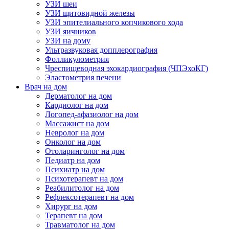
УЗИ шеи
УЗИ щитовидной железы
УЗИ эпителиального копчикового хода
УЗИ яичников
УЗИ на дому
Ультразвуковая допплерография
Фолликулометрия
Чреспищеводная эхокардиография (ЧПЭхоКГ)
Эластометрия печени
Врач на дом
Дерматолог на дом
Кардиолог на дом
Логопед-афазиолог на дом
Массажист на дом
Невролог на дом
Онколог на дом
Отоларинголог на дом
Педиатр на дом
Психиатр на дом
Психотерапевт на дом
Реабилитолог на дом
Рефлексотерапевт на дом
Хирург на дом
Терапевт на дом
Травматолог на дом