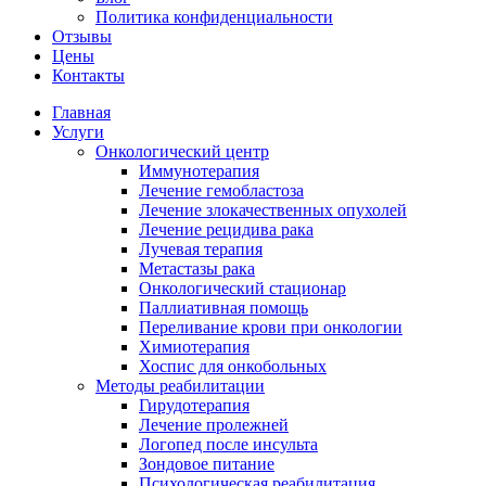
Политика конфиденциальности
Отзывы
Цены
Контакты
Главная
Услуги
Онкологический центр
Иммунотерапия
Лечение гемобластоза
Лечение злокачественных опухолей
Лечение рецидива рака
Лучевая терапия
Метастазы рака
Онкологический стационар
Паллиативная помощь
Переливание крови при онкологии
Химиотерапия
Хоспис для онкобольных
Методы реабилитации
Гирудотерапия
Лечение пролежней
Логопед после инсульта
Зондовое питание
Психологическая реабилитация