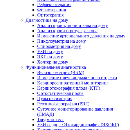
Рефлексотерапия
Физиотерапия
Фитотерапия
Диагностика на дому
Анализ крови, мочи и кала на дому
Анализ крови и резус фактора
Измерение артериального давления на дому
Пикфлоуметрия на дому
Спирометрия на дому
УЗИ на дому
ЭКГ на дому
Холтер на дому
Функциональная диагностика
Велоэргометрия (ВЭМ)
Измерение плече-лодыжечного индекса
Кардиореспираторный мониторинг
Кардиотокография плода (КТГ)
Ортостатическая проба
Пульсоксиметрия
Реоэнцефалография (РЭГ)
Суточное мониторирование давления
(СМАД)
Тредмил-тест
УЗИ сердца / Эхокардиография (ЭХОКГ)
Холтеровское мониторирование