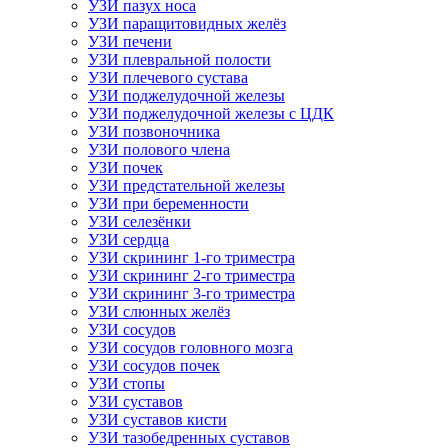
УЗИ пазух носа
УЗИ паращитовидных желёз
УЗИ печени
УЗИ плевральной полости
УЗИ плечевого сустава
УЗИ поджелудочной железы
УЗИ поджелудочной железы с ЦДК
УЗИ позвоночника
УЗИ полового члена
УЗИ почек
УЗИ предстательной железы
УЗИ при беременности
УЗИ селезёнки
УЗИ сердца
УЗИ скрининг 1-го триместра
УЗИ скрининг 2-го триместра
УЗИ скрининг 3-го триместра
УЗИ слюнных желёз
УЗИ сосудов
УЗИ сосудов головного мозга
УЗИ сосудов почек
УЗИ стопы
УЗИ суставов
УЗИ суставов кисти
УЗИ тазобедренных суставов