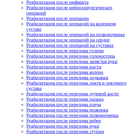
Реабилитация после инфаркта
Реабилитация после нейрохирургических
операций
Реабилитация после операции
Реабилитация после операций на коленном
суставе
Реабилитация после операций на позвоночнике
Реабилитация после операций на сердце
Реабилитация после операций на суставах
Реабилитация после перелома голени
Реабилитация после перелома голеностопа
Реабилитация после перелома запястья руки
Реабилитация после перелома кисти
Реабилитация после перелома колена
Реабилитация после перелома лодыжки
Реабилитация после перелома локтя и локтевого
сустава
Реабилитация после перелома лучевой кости
Реабилитация после перелома пальца
Реабилитация после перелома плеча
Реабилитация после перелома позвонка
Реабилитация после перелома позвоночника
Реабилитация после перелома ребер
Реабилитация после перелома руки
Реабилитация после перелома ступни