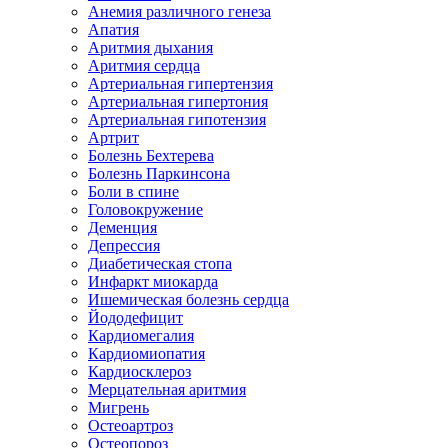
Анемия различного генеза
Апатия
Аритмия дыхания
Аритмия сердца
Артериальная гипертензия
Артериальная гипертония
Артериальная гипотензия
Артрит
Болезнь Бехтерева
Болезнь Паркинсона
Боли в спине
Головокружение
Деменция
Депрессия
Диабетическая стопа
Инфаркт миокарда
Ишемическая болезнь сердца
Йододефицит
Кардиомегалия
Кардиомиопатия
Кардиосклероз
Мерцательная аритмия
Мигрень
Остеоартроз
Остеопороз