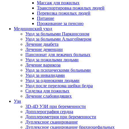
Массаж для пожилых
Транспортировка пожилых людей
Перевозка пожилых людей
Питание
Проживание за пенсию
Медицинский уход
Уход за больными Паркинсоном
Уход за больными Альцгеймером
Лечение диабета
Лечение деменции
Пансионат для лежачих больных
Уход за пожилыми людьми
Лечение варикоза
Уход за психическими больными
Уход за инвалидами
Уход за одинокими людьми
Уход после перелома шейки бедра
Сиделка для пожилых
Лечение слабовидящих
Узи
3D-4D УЗИ при беременности
Допплерография сердца
Допплерометрия при беременности
Дуплексное сканирование
Дуплексное сканирование брахиоцефальных