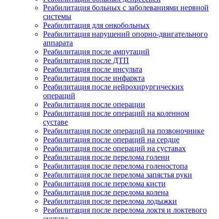
Реабилитация больных с заболеваниями нервной
системы
Реабилитация для онкобольных
Реабилитация нарушений опорно-двигательного
аппарата
Реабилитация после ампутаций
Реабилитация после ДТП
Реабилитация после инсульта
Реабилитация после инфаркта
Реабилитация после нейрохирургических
операций
Реабилитация после операции
Реабилитация после операций на коленном
суставе
Реабилитация после операций на позвоночнике
Реабилитация после операций на сердце
Реабилитация после операций на суставах
Реабилитация после перелома голени
Реабилитация после перелома голеностопа
Реабилитация после перелома запястья руки
Реабилитация после перелома кисти
Реабилитация после перелома колена
Реабилитация после перелома лодыжки
Реабилитация после перелома локтя и локтевого
сустава