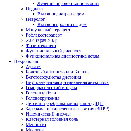
Лечение игровой зависимости
Педиатр
Вызов педиатра на дом
Невролог
Вызов невролога на дом
Мануальный терапевт
Рефлексотерапевт
УЗИ (врач УЗД)
Физиотерапевт
Функциональный диагност
Функциональная диагностика детям
Неврология
Аутизм
Болезнь Хантингтона и Баттена
Вегетососудистая дистония
Внутричерепная артериальная аневризма
Геморрагический инсульт
Головные боли
Головокружения
Детский церебральный паралич (ДЦП)
Задержка психоречевого развития (ЗПРР)
Ишемический инсульт
Кластерная головная боль
Менингит
Миалгия