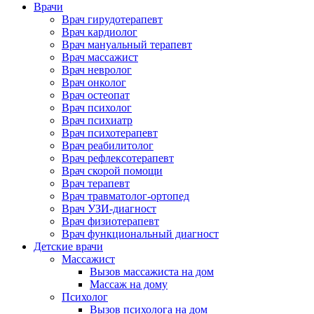
Врачи
Врач гирудотерапевт
Врач кардиолог
Врач мануальный терапевт
Врач массажист
Врач невролог
Врач онколог
Врач остеопат
Врач психолог
Врач психиатр
Врач психотерапевт
Врач реабилитолог
Врач рефлексотерапевт
Врач скорой помощи
Врач терапевт
Врач травматолог-ортопед
Врач УЗИ-диагност
Врач физиотерапевт
Врач функциональный диагност
Детские врачи
Массажист
Вызов массажиста на дом
Массаж на дому
Психолог
Вызов психолога на дом