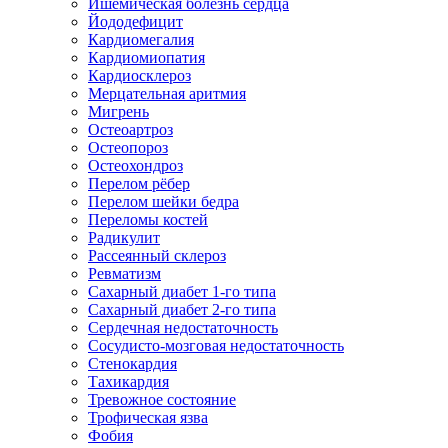
Ишемическая болезнь сердца
Йододефицит
Кардиомегалия
Кардиомиопатия
Кардиосклероз
Мерцательная аритмия
Мигрень
Остеоартроз
Остеопороз
Остеохондроз
Перелом рёбер
Перелом шейки бедра
Переломы костей
Радикулит
Рассеянный склероз
Ревматизм
Сахарный диабет 1-го типа
Сахарный диабет 2-го типа
Сердечная недостаточность
Сосудисто-мозговая недостаточность
Стенокардия
Тахикардия
Тревожное состояние
Трофическая язва
Фобия