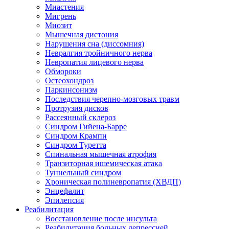
Миастения
Мигрень
Миозит
Мышечная дистония
Нарушения сна (диссомния)
Невралгия тройничного нерва
Невропатия лицевого нерва
Обмороки
Остеохондроз
Паркинсонизм
Последствия черепно-мозговых травм
Протрузия дисков
Рассеянный склероз
Синдром Гийена-Барре
Синдром Крампи
Синдром Туретта
Спинальная мышечная атрофия
Транзиторная ишемическая атака
Туннельный синдром
Хроническая полиневропатия (ХВДП)
Энцефалит
Эпилепсия
Реабилитация
Восстановление после инсульта
Реабилитация больных депрессией