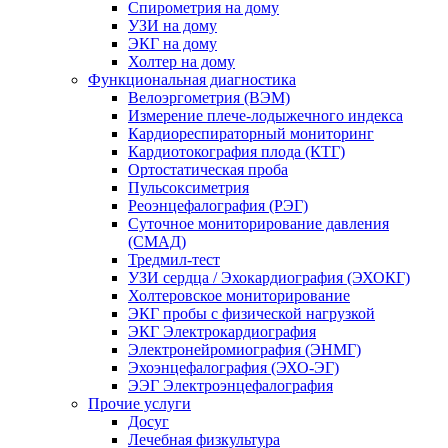
Спирометрия на дому
УЗИ на дому
ЭКГ на дому
Холтер на дому
Функциональная диагностика
Велоэргометрия (ВЭМ)
Измерение плече-лодыжечного индекса
Кардиореспираторный мониторинг
Кардиотокография плода (КТГ)
Ортостатическая проба
Пульсоксиметрия
Реоэнцефалография (РЭГ)
Суточное мониторирование давления
(СМАД)
Тредмил-тест
УЗИ сердца / Эхокардиография (ЭХОКГ)
Холтеровское мониторирование
ЭКГ пробы с физической нагрузкой
ЭКГ Электрокардиография
Электронейромиография (ЭНМГ)
Эхоэнцефалография (ЭХО-ЭГ)
ЭЭГ Электроэнцефалография
Прочие услуги
Досуг
Лечебная физкультура