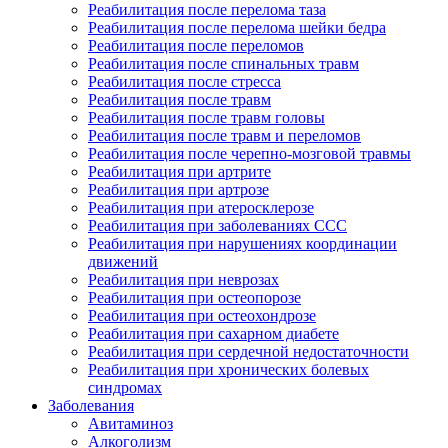
Реабилитация после перелома таза
Реабилитация после перелома шейки бедра
Реабилитация после переломов
Реабилитация после спинальных травм
Реабилитация после стресса
Реабилитация после травм
Реабилитация после травм головы
Реабилитация после травм и переломов
Реабилитация после черепно-мозговой травмы
Реабилитация при артрите
Реабилитация при артрозе
Реабилитация при атеросклерозе
Реабилитация при заболеваниях ССС
Реабилитация при нарушениях координации
движений
Реабилитация при неврозах
Реабилитация при остеопорозе
Реабилитация при остеохондрозе
Реабилитация при сахарном диабете
Реабилитация при сердечной недостаточности
Реабилитация при хронических болевых
синдромах
Заболевания
Авитаминоз
Алкоголизм