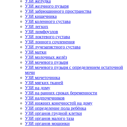
УЗИ желудка
УЗИ желчного пузыря
УЗИ забрюшинного пространства
УЗИ кишечника
УЗИ коленного сустава
УЗИ легких
УЗИ лимфоузлов
УЗИ локтевого сустава
УЗИ лонного сочленения
УЗИ лучезапястного сустава
УЗИ матки
УЗИ молочных желёз
УЗИ мочевого пузыря
УЗИ мочевого пузыря с определением остаточной
мочи
УЗИ мочеточника
УЗИ мягких тканей
УЗИ на дому
УЗИ на ранних сроках беременности
УЗИ надпочечников
УЗИ нижних конечностей на дому
УЗИ определение пола ребёнка
УЗИ органов грудной клетки
УЗИ органов малого таза
УЗИ органов мошонки