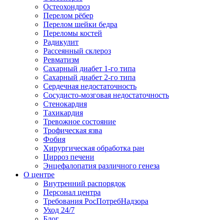
Остеохондроз
Перелом рёбер
Перелом шейки бедра
Переломы костей
Радикулит
Рассеянный склероз
Ревматизм
Сахарный диабет 1-го типа
Сахарный диабет 2-го типа
Сердечная недостаточность
Сосудисто-мозговая недостаточность
Стенокардия
Тахикардия
Тревожное состояние
Трофическая язва
Фобия
Хирургическая обработка ран
Цирроз печени
Энцефалопатия различного генеза
О центре
Внутренний распорядок
Персонал центра
Требования РосПотребНадзора
Уход 24/7
Блог