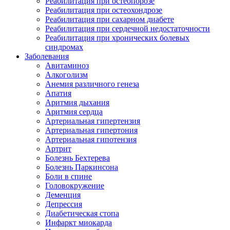
Реабилитация при остеопорозе
Реабилитация при остеохондрозе
Реабилитация при сахарном диабете
Реабилитация при сердечной недостаточности
Реабилитация при хронических болевых
синдромах
Заболевания
Авитаминоз
Алкоголизм
Анемия различного генеза
Апатия
Аритмия дыхания
Аритмия сердца
Артериальная гипертензия
Артериальная гипертония
Артериальная гипотензия
Артрит
Болезнь Бехтерева
Болезнь Паркинсона
Боли в спине
Головокружение
Деменция
Депрессия
Диабетическая стопа
Инфаркт миокарда