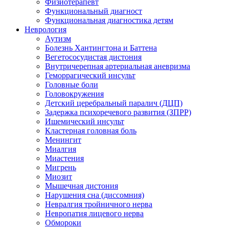
Физиотерапевт
Функциональный диагност
Функциональная диагностика детям
Неврология
Аутизм
Болезнь Хантингтона и Баттена
Вегетососудистая дистония
Внутричерепная артериальная аневризма
Геморрагический инсульт
Головные боли
Головокружения
Детский церебральный паралич (ДЦП)
Задержка психоречевого развития (ЗПРР)
Ишемический инсульт
Кластерная головная боль
Менингит
Миалгия
Миастения
Мигрень
Миозит
Мышечная дистония
Нарушения сна (диссомния)
Невралгия тройничного нерва
Невропатия лицевого нерва
Обмороки