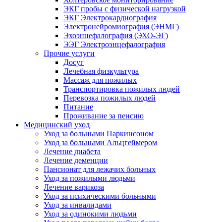
ЭКГ пробы с физической нагрузкой
ЭКГ Электрокардиография
Электронейромиография (ЭНМГ)
Эхоэнцефалография (ЭХО-ЭГ)
ЭЭГ Электроэнцефалография
Прочие услуги
Досуг
Лечебная физкультура
Массаж для пожилых
Транспортировка пожилых людей
Перевозка пожилых людей
Питание
Проживание за пенсию
Медицинский уход
Уход за больными Паркинсоном
Уход за больными Альцгеймером
Лечение диабета
Лечение деменции
Пансионат для лежачих больных
Уход за пожилыми людьми
Лечение варикоза
Уход за психическими больными
Уход за инвалидами
Уход за одинокими людьми