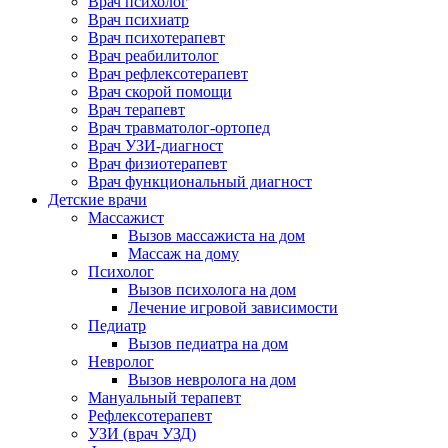
Врач психолог
Врач психиатр
Врач психотерапевт
Врач реабилитолог
Врач рефлексотерапевт
Врач скорой помощи
Врач терапевт
Врач травматолог-ортопед
Врач УЗИ-диагност
Врач физиотерапевт
Врач функциональный диагност
Детские врачи
Массажист
Вызов массажиста на дом
Массаж на дому
Психолог
Вызов психолога на дом
Лечение игровой зависимости
Педиатр
Вызов педиатра на дом
Невролог
Вызов невролога на дом
Мануальный терапевт
Рефлексотерапевт
УЗИ (врач УЗД)