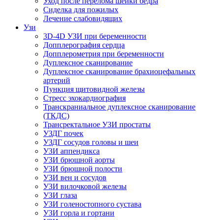
Уход после перелома шейки бедра
Сиделка для пожилых
Лечение слабовидящих
Узи
3D-4D УЗИ при беременности
Допплерография сердца
Допплерометрия при беременности
Дуплексное сканирование
Дуплексное сканирование брахиоцефальных
артерий
Пункция щитовидной железы
Стресс эхокардиография
Транскраниальное дуплексное сканирование
(ТКДС)
Трансректальное УЗИ простаты
УЗДГ почек
УЗДГ сосудов головы и шеи
УЗИ аппендикса
УЗИ брюшной аорты
УЗИ брюшной полости
УЗИ вен и сосудов
УЗИ вилочковой железы
УЗИ глаза
УЗИ голеностопного сустава
УЗИ горла и гортани