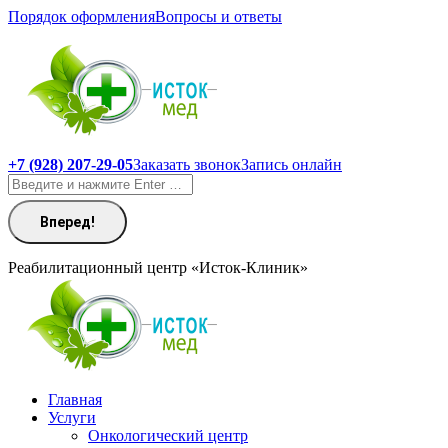
Перейти
Порядок оформления
Вопросы и ответы
к
содержанию
+7 (928) 207-29-05
Заказать звонок
Запись онлайн
Поиск:
Реабилитационный центр «Исток-Клиник»
Главная
Услуги
Онкологический центр