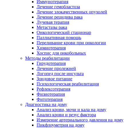
Иммунотерапия
Лечение гемобластоза
Лечение злокачественных опухолей
Лечение рецидива рака
Лучевая терапия
Метастазы рака
Онкологический стационар
Паллиативная помощь
Переливание крови при онкологии
Химиотерапия
Хоспис для онкобольных
Методы реабилитации
Гирудотерапия
Лечение пролежней
Логопед после инсульта
Зондовое питание
Психологическая реабилитация
Рефлексотерапия
Физиотерапия
Фитотерапия
Диагностика на дому
Анализ крови, мочи и кала на дому
Анализ крови и резус фактора
Измерение артериального давления на дому
Пикфлоуметрия на дому