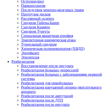
Остеохондроз
Паркинсонизм
Последствия черепно-мозговых травм
Протрузия дисков
Рассеянный склероз
Синдром Гийена-Барре
Синдром Крампи
Синдром Туретта
Спинальная мышечная атрофия
Транзиторная ишемическая атака
Туннельный синдром
Хроническая полиневропатия (ХВДП)
Энцефалит
Эпилепсия
Реабилитация
Восстановление после инсульта
Реабилитация больных депрессией
Реабилитация больных с заболеваниями нервной
системы
Реабилитация для онкобольных
Реабилитация нарушений опорно-двигательного
аппарата
Реабилитация после ампутаций
Реабилитация после ДТП
Реабилитация после инсульта