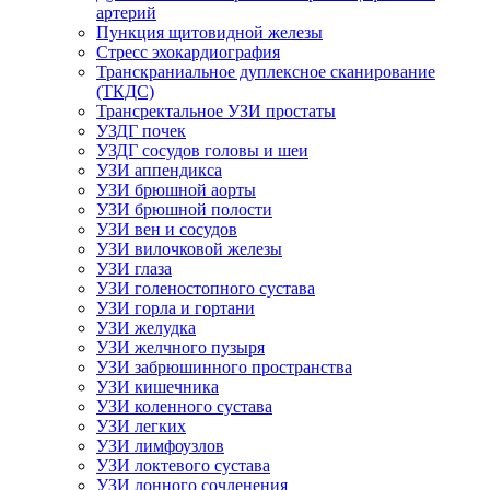
артерий
Пункция щитовидной железы
Стресс эхокардиография
Транскраниальное дуплексное сканирование
(ТКДС)
Трансректальное УЗИ простаты
УЗДГ почек
УЗДГ сосудов головы и шеи
УЗИ аппендикса
УЗИ брюшной аорты
УЗИ брюшной полости
УЗИ вен и сосудов
УЗИ вилочковой железы
УЗИ глаза
УЗИ голеностопного сустава
УЗИ горла и гортани
УЗИ желудка
УЗИ желчного пузыря
УЗИ забрюшинного пространства
УЗИ кишечника
УЗИ коленного сустава
УЗИ легких
УЗИ лимфоузлов
УЗИ локтевого сустава
УЗИ лонного сочленения