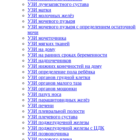
УЗИ лучезапястного сустава
УЗИ матки
УЗИ молочных желёз
УЗИ мочевого пузыря
УЗИ мочевого пузыря с определением остаточной
мочи
УЗИ мочеточника
УЗИ мягких тканей
УЗИ на дому
УЗИ на ранних сроках беременности
УЗИ надпочечников
УЗИ нижних конечностей на дому
УЗИ определение пола ребёнка
УЗИ органов грудной клетки
УЗИ органов малого таза
УЗИ органов мошонки
УЗИ пазух носа
УЗИ паращитовидных желёз
УЗИ печени
УЗИ плевральной полости
УЗИ плечевого сустава
УЗИ поджелудочной железы
УЗИ поджелудочной железы с ЦДК
УЗИ позвоночника
УЗИ полового члена