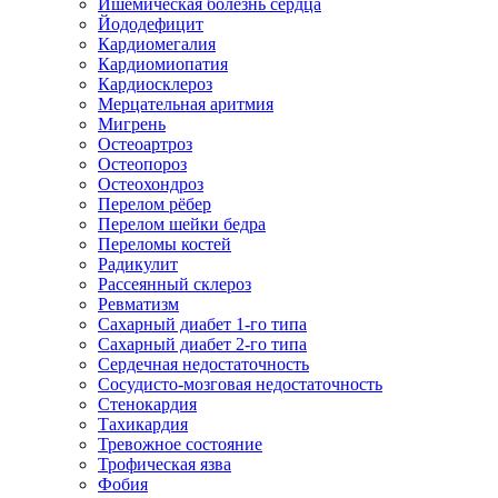
Ишемическая болезнь сердца
Йододефицит
Кардиомегалия
Кардиомиопатия
Кардиосклероз
Мерцательная аритмия
Мигрень
Остеоартроз
Остеопороз
Остеохондроз
Перелом рёбер
Перелом шейки бедра
Переломы костей
Радикулит
Рассеянный склероз
Ревматизм
Сахарный диабет 1-го типа
Сахарный диабет 2-го типа
Сердечная недостаточность
Сосудисто-мозговая недостаточность
Стенокардия
Тахикардия
Тревожное состояние
Трофическая язва
Фобия