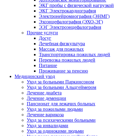
ЭКГ пробы с физической нагрузкой
ЭКГ Электрокардиография
Электронейромиография (ЭНМГ)
Эхоэнцефалография (ЭХО-ЭГ)
ЭЭГ Электроэнцефалография
Прочие услуги
Досуг
Лечебная физкультура
Массаж для пожилых
Транспортировка пожилых людей
Перевозка пожилых людей
Питание
Проживание за пенсию
Медицинский уход
Уход за больными Паркинсоном
Уход за больными Альцгеймером
Лечение диабета
Лечение деменции
Пансионат для лежачих больных
Уход за пожилыми людьми
Лечение варикоза
Уход за психическими больными
Уход за инвалидами
Уход за одинокими людьми