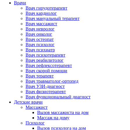
Врачи
Врач гирудотерапевт
Врач кардиолог
Врач мануальный терапевт
Врач массажист
Врач невролог
Врач онколог
Врач остеопат
Врач психолог
Врач психиатр
Врач психотерапевт
Врач реабилитолог
Врач рефлексотерапевт
Врач скорой помощи
Врач терапевт
Врач травматолог-ортопед
Врач УЗИ-диагност
Врач физиотерапевт
Врач функциональный диагност
Детские врачи
Массажист
Вызов массажиста на дом
Массаж на дому
Психолог
Вызов психолога на дом