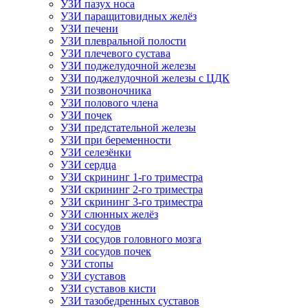
УЗИ пазух носа
УЗИ паращитовидных желёз
УЗИ печени
УЗИ плевральной полости
УЗИ плечевого сустава
УЗИ поджелудочной железы
УЗИ поджелудочной железы с ЦДК
УЗИ позвоночника
УЗИ полового члена
УЗИ почек
УЗИ предстательной железы
УЗИ при беременности
УЗИ селезёнки
УЗИ сердца
УЗИ скрининг 1-го триместра
УЗИ скрининг 2-го триместра
УЗИ скрининг 3-го триместра
УЗИ слюнных желёз
УЗИ сосудов
УЗИ сосудов головного мозга
УЗИ сосудов почек
УЗИ стопы
УЗИ суставов
УЗИ суставов кисти
УЗИ тазобедренных суставов