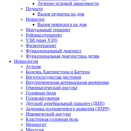
Лечение игровой зависимости
Педиатр
Вызов педиатра на дом
Невролог
Вызов невролога на дом
Мануальный терапевт
Рефлексотерапевт
УЗИ (врач УЗД)
Физиотерапевт
Функциональный диагност
Функциональная диагностика детям
Неврология
Аутизм
Болезнь Хантингтона и Баттена
Вегетососудистая дистония
Внутричерепная артериальная аневризма
Геморрагический инсульт
Головные боли
Головокружения
Детский церебральный паралич (ДЦП)
Задержка психоречевого развития (ЗПРР)
Ишемический инсульт
Кластерная головная боль
Менингит
Миалгия