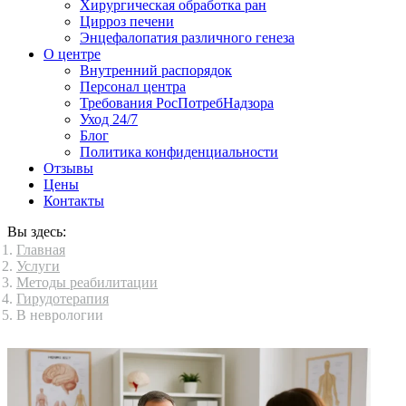
Хирургическая обработка ран
Цирроз печени
Энцефалопатия различного генеза
О центре
Внутренний распорядок
Персонал центра
Требования РосПотребНадзора
Уход 24/7
Блог
Политика конфиденциальности
Отзывы
Цены
Контакты
Вы здесь:
Главная
Услуги
Методы реабилитации
Гирудотерапия
В неврологии