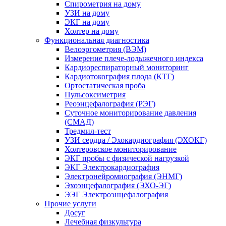
Спирометрия на дому
УЗИ на дому
ЭКГ на дому
Холтер на дому
Функциональная диагностика
Велоэргометрия (ВЭМ)
Измерение плече-лодыжечного индекса
Кардиореспираторный мониторинг
Кардиотокография плода (КТГ)
Ортостатическая проба
Пульсоксиметрия
Реоэнцефалография (РЭГ)
Суточное мониторирование давления
(СМАД)
Тредмил-тест
УЗИ сердца / Эхокардиография (ЭХОКГ)
Холтеровское мониторирование
ЭКГ пробы с физической нагрузкой
ЭКГ Электрокардиография
Электронейромиография (ЭНМГ)
Эхоэнцефалография (ЭХО-ЭГ)
ЭЭГ Электроэнцефалография
Прочие услуги
Досуг
Лечебная физкультура