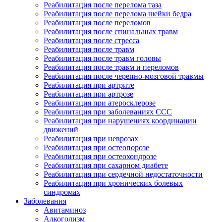
Реабилитация после перелома таза
Реабилитация после перелома шейки бедра
Реабилитация после переломов
Реабилитация после спинальных травм
Реабилитация после стресса
Реабилитация после травм
Реабилитация после травм головы
Реабилитация после травм и переломов
Реабилитация после черепно-мозговой травмы
Реабилитация при артрите
Реабилитация при артрозе
Реабилитация при атеросклерозе
Реабилитация при заболеваниях ССС
Реабилитация при нарушениях координации
движений
Реабилитация при неврозах
Реабилитация при остеопорозе
Реабилитация при остеохондрозе
Реабилитация при сахарном диабете
Реабилитация при сердечной недостаточности
Реабилитация при хронических болевых
синдромах
Заболевания
Авитаминоз
Алкоголизм