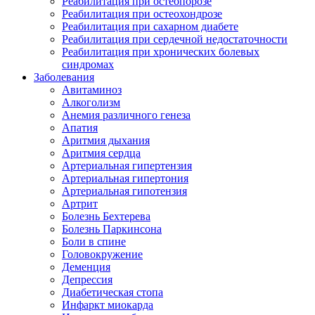
Реабилитация при остеопорозе
Реабилитация при остеохондрозе
Реабилитация при сахарном диабете
Реабилитация при сердечной недостаточности
Реабилитация при хронических болевых
синдромах
Заболевания
Авитаминоз
Алкоголизм
Анемия различного генеза
Апатия
Аритмия дыхания
Аритмия сердца
Артериальная гипертензия
Артериальная гипертония
Артериальная гипотензия
Артрит
Болезнь Бехтерева
Болезнь Паркинсона
Боли в спине
Головокружение
Деменция
Депрессия
Диабетическая стопа
Инфаркт миокарда