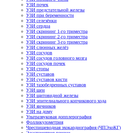
УЗИ почек
УЗИ предстательной железы
УЗИ при беременности
УЗИ селезёнки
УЗИ сердца
УЗИ скрининг 1-го триместра
УЗИ скрининг 2-го триместра
УЗИ скрининг 3-го триместра
УЗИ слюнных желёз
УЗИ сосудов
УЗИ сосудов головного мозга
УЗИ сосудов почек
УЗИ стопы
УЗИ суставов
УЗИ суставов кисти
УЗИ тазобедренных суставов
УЗИ шеи
УЗИ щитовидной железы
УЗИ эпителиального копчикового хода
УЗИ яичников
УЗИ на дому
Ультразвуковая допплерография
Фолликулометрия
Чреспищеводная эхокардиография (ЧПЭхоКГ)
Эластометрия печени