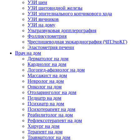
УЗИ шеи
УЗИ щитовидной железы
УЗИ эпителиального копчикового хода
УЗИ яичников
УЗИ на дому
Ультразвуковая допплерография
Фолликулометрия
Чреспищеводная эхокардиография (ЧПЭхоКГ)
Эластометрия печени
Врач на дом
Дерматолог на дом
Кардиолог на дом
Логопед-афазиолог на дом
Массажист на дом
Невролог на дом
Онколог на дом
Отоларинголог на дом
Педиатр на дом
Психиатр на дом
Психотерапевт на дом
Реабилитолог на дом
Рефлексотерапевт на дом
Хирург на дом
Терапевт на дом
Травматолог на дом