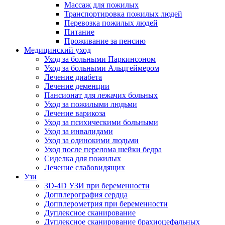
Массаж для пожилых
Транспортировка пожилых людей
Перевозка пожилых людей
Питание
Проживание за пенсию
Медицинский уход
Уход за больными Паркинсоном
Уход за больными Альцгеймером
Лечение диабета
Лечение деменции
Пансионат для лежачих больных
Уход за пожилыми людьми
Лечение варикоза
Уход за психическими больными
Уход за инвалидами
Уход за одинокими людьми
Уход после перелома шейки бедра
Сиделка для пожилых
Лечение слабовидящих
Узи
3D-4D УЗИ при беременности
Допплерография сердца
Допплерометрия при беременности
Дуплексное сканирование
Дуплексное сканирование брахиоцефальных