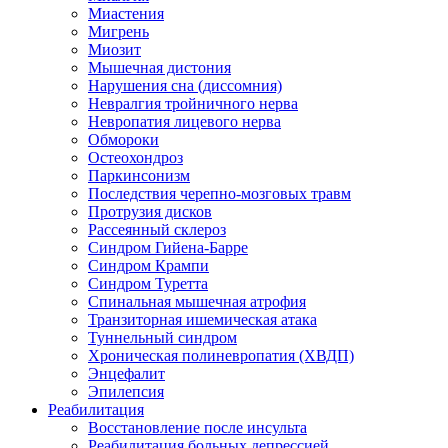
Миастения
Мигрень
Миозит
Мышечная дистония
Нарушения сна (диссомния)
Невралгия тройничного нерва
Невропатия лицевого нерва
Обмороки
Остеохондроз
Паркинсонизм
Последствия черепно-мозговых травм
Протрузия дисков
Рассеянный склероз
Синдром Гийена-Барре
Синдром Крампи
Синдром Туретта
Спинальная мышечная атрофия
Транзиторная ишемическая атака
Туннельный синдром
Хроническая полиневропатия (ХВДП)
Энцефалит
Эпилепсия
Реабилитация
Восстановление после инсульта
Реабилитация больных депрессией