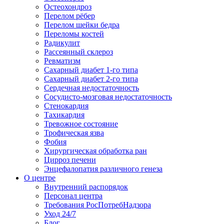
Остеохондроз
Перелом рёбер
Перелом шейки бедра
Переломы костей
Радикулит
Рассеянный склероз
Ревматизм
Сахарный диабет 1-го типа
Сахарный диабет 2-го типа
Сердечная недостаточность
Сосудисто-мозговая недостаточность
Стенокардия
Тахикардия
Тревожное состояние
Трофическая язва
Фобия
Хирургическая обработка ран
Цирроз печени
Энцефалопатия различного генеза
О центре
Внутренний распорядок
Персонал центра
Требования РосПотребНадзора
Уход 24/7
Блог