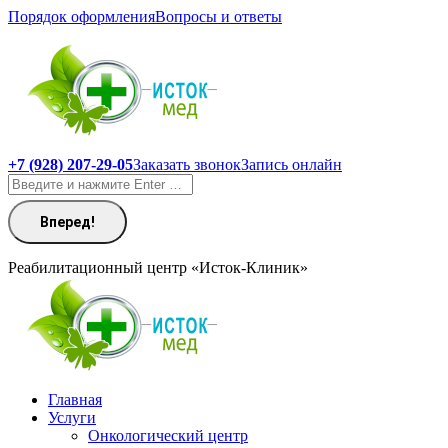
Перейти
Порядок оформления
Вопросы и ответы
к
содержанию
+7 (928) 207-29-05
Заказать звонок
Запись онлайн
Поиск:
Реабилитационный центр «Исток-Клиник»
Главная
Услуги
Онкологический центр