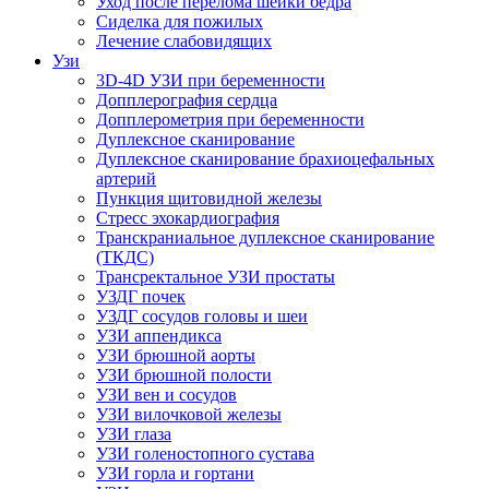
Уход после перелома шейки бедра
Сиделка для пожилых
Лечение слабовидящих
Узи
3D-4D УЗИ при беременности
Допплерография сердца
Допплерометрия при беременности
Дуплексное сканирование
Дуплексное сканирование брахиоцефальных
артерий
Пункция щитовидной железы
Стресс эхокардиография
Транскраниальное дуплексное сканирование
(ТКДС)
Трансректальное УЗИ простаты
УЗДГ почек
УЗДГ сосудов головы и шеи
УЗИ аппендикса
УЗИ брюшной аорты
УЗИ брюшной полости
УЗИ вен и сосудов
УЗИ вилочковой железы
УЗИ глаза
УЗИ голеностопного сустава
УЗИ горла и гортани