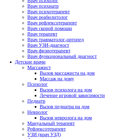
Врач психолог
Врач психиатр
Врач психотерапевт
Врач реабилитолог
Врач рефлексотерапевт
Врач скорой помощи
Врач терапевт
Врач травматолог-ортопед
Врач УЗИ-диагност
Врач физиотерапевт
Врач функциональный диагност
Детские врачи
Массажист
Вызов массажиста на дом
Массаж на дому
Психолог
Вызов психолога на дом
Лечение игровой зависимости
Педиатр
Вызов педиатра на дом
Невролог
Вызов невролога на дом
Мануальный терапевт
Рефлексотерапевт
УЗИ (врач УЗД)