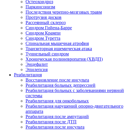
Остеохондроз
Паркинсонизм
Последствия черепно-мозговых травм
Протрузия дисков
Рассеянный склероз
Синдром Гийена-Барре
Синдром Крампи
Синдром Туретта
Спинальная мышечная атрофия
Транзиторная ишемическая атака
Туннельный синдром
Хроническая полиневропатия (ХВДП)
Энцефалит
Эпилепсия
Реабилитация
Восстановление после инсульта
Реабилитация больных депрессией
Реабилитация больных с заболеваниями нервной
системы
Реабилитация для онкобольных
Реабилитация нарушений опорно-двигательного
аппарата
Реабилитация после ампутаций
Реабилитация после ДТП
Реабилитация после инсульта