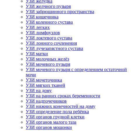
УЗИ желудка
УЗИ желчного пузыря
УЗИ забрюшинного пространства
УЗИ кишечника
УЗИ коленного сустава
УЗИ легких
УЗИ лимфоузлов
УЗИ локтевого сустава
УЗИ лонного сочленения
УЗИ лучезапястного сустава
УЗИ матки
УЗИ молочных желёз
УЗИ мочевого пузыря
УЗИ мочевого пузыря с определением остаточной
мочи
УЗИ мочеточника
УЗИ мягких тканей
УЗИ на дому
УЗИ на ранних сроках беременности
УЗИ надпочечников
УЗИ нижних конечностей на дому
УЗИ определение пола ребёнка
УЗИ органов грудной клетки
УЗИ органов малого таза
УЗИ органов мошонки