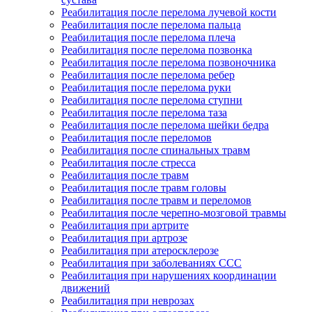
Реабилитация после перелома лучевой кости
Реабилитация после перелома пальца
Реабилитация после перелома плеча
Реабилитация после перелома позвонка
Реабилитация после перелома позвоночника
Реабилитация после перелома ребер
Реабилитация после перелома руки
Реабилитация после перелома ступни
Реабилитация после перелома таза
Реабилитация после перелома шейки бедра
Реабилитация после переломов
Реабилитация после спинальных травм
Реабилитация после стресса
Реабилитация после травм
Реабилитация после травм головы
Реабилитация после травм и переломов
Реабилитация после черепно-мозговой травмы
Реабилитация при артрите
Реабилитация при артрозе
Реабилитация при атеросклерозе
Реабилитация при заболеваниях ССС
Реабилитация при нарушениях координации
движений
Реабилитация при неврозах