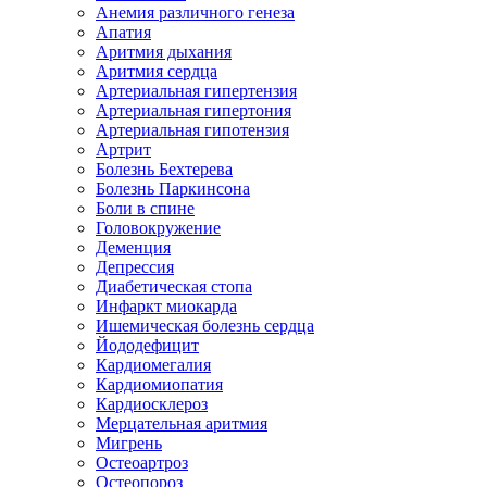
Анемия различного генеза
Апатия
Аритмия дыхания
Аритмия сердца
Артериальная гипертензия
Артериальная гипертония
Артериальная гипотензия
Артрит
Болезнь Бехтерева
Болезнь Паркинсона
Боли в спине
Головокружение
Деменция
Депрессия
Диабетическая стопа
Инфаркт миокарда
Ишемическая болезнь сердца
Йододефицит
Кардиомегалия
Кардиомиопатия
Кардиосклероз
Мерцательная аритмия
Мигрень
Остеоартроз
Остеопороз