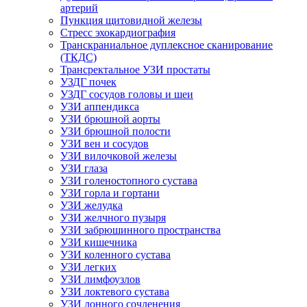
артерий
Пункция щитовидной железы
Стресс эхокардиография
Транскраниальное дуплексное сканирование
(ТКДС)
Трансректальное УЗИ простаты
УЗДГ почек
УЗДГ сосудов головы и шеи
УЗИ аппендикса
УЗИ брюшной аорты
УЗИ брюшной полости
УЗИ вен и сосудов
УЗИ вилочковой железы
УЗИ глаза
УЗИ голеностопного сустава
УЗИ горла и гортани
УЗИ желудка
УЗИ желчного пузыря
УЗИ забрюшинного пространства
УЗИ кишечника
УЗИ коленного сустава
УЗИ легких
УЗИ лимфоузлов
УЗИ локтевого сустава
УЗИ лонного сочленения