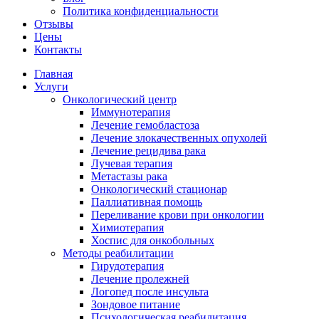
Политика конфиденциальности
Отзывы
Цены
Контакты
Главная
Услуги
Онкологический центр
Иммунотерапия
Лечение гемобластоза
Лечение злокачественных опухолей
Лечение рецидива рака
Лучевая терапия
Метастазы рака
Онкологический стационар
Паллиативная помощь
Переливание крови при онкологии
Химиотерапия
Хоспис для онкобольных
Методы реабилитации
Гирудотерапия
Лечение пролежней
Логопед после инсульта
Зондовое питание
Психологическая реабилитация