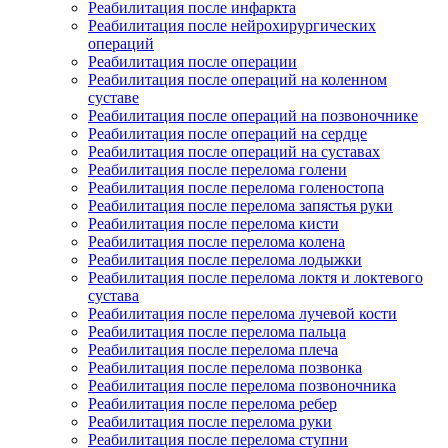
Реабилитация после инфаркта
Реабилитация после нейрохирургических
операций
Реабилитация после операции
Реабилитация после операций на коленном
суставе
Реабилитация после операций на позвоночнике
Реабилитация после операций на сердце
Реабилитация после операций на суставах
Реабилитация после перелома голени
Реабилитация после перелома голеностопа
Реабилитация после перелома запястья руки
Реабилитация после перелома кисти
Реабилитация после перелома колена
Реабилитация после перелома лодыжки
Реабилитация после перелома локтя и локтевого
сустава
Реабилитация после перелома лучевой кости
Реабилитация после перелома пальца
Реабилитация после перелома плеча
Реабилитация после перелома позвонка
Реабилитация после перелома позвоночника
Реабилитация после перелома ребер
Реабилитация после перелома руки
Реабилитация после перелома ступни