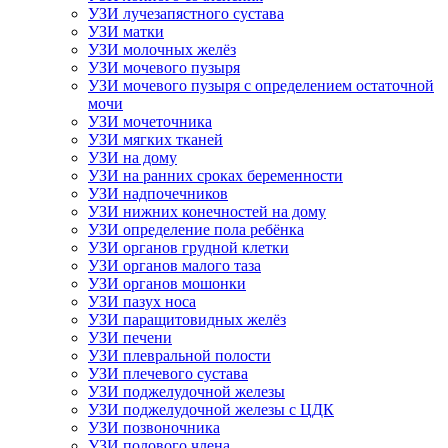
УЗИ лучезапястного сустава
УЗИ матки
УЗИ молочных желёз
УЗИ мочевого пузыря
УЗИ мочевого пузыря с определением остаточной
мочи
УЗИ мочеточника
УЗИ мягких тканей
УЗИ на дому
УЗИ на ранних сроках беременности
УЗИ надпочечников
УЗИ нижних конечностей на дому
УЗИ определение пола ребёнка
УЗИ органов грудной клетки
УЗИ органов малого таза
УЗИ органов мошонки
УЗИ пазух носа
УЗИ паращитовидных желёз
УЗИ печени
УЗИ плевральной полости
УЗИ плечевого сустава
УЗИ поджелудочной железы
УЗИ поджелудочной железы с ЦДК
УЗИ позвоночника
УЗИ полового члена