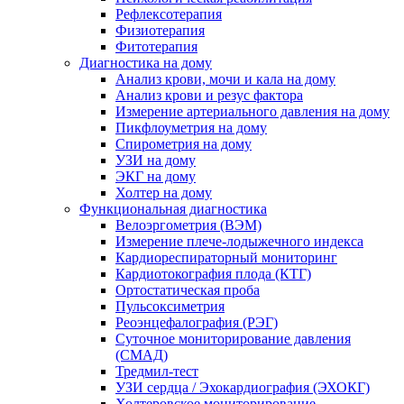
Рефлексотерапия
Физиотерапия
Фитотерапия
Диагностика на дому
Анализ крови, мочи и кала на дому
Анализ крови и резус фактора
Измерение артериального давления на дому
Пикфлоуметрия на дому
Спирометрия на дому
УЗИ на дому
ЭКГ на дому
Холтер на дому
Функциональная диагностика
Велоэргометрия (ВЭМ)
Измерение плече-лодыжечного индекса
Кардиореспираторный мониторинг
Кардиотокография плода (КТГ)
Ортостатическая проба
Пульсоксиметрия
Реоэнцефалография (РЭГ)
Суточное мониторирование давления
(СМАД)
Тредмил-тест
УЗИ сердца / Эхокардиография (ЭХОКГ)
Холтеровское мониторирование