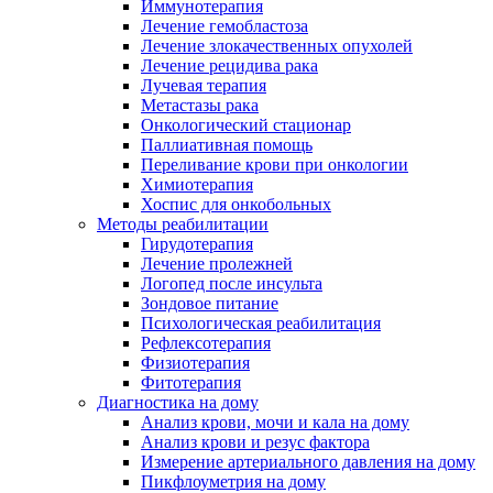
Иммунотерапия
Лечение гемобластоза
Лечение злокачественных опухолей
Лечение рецидива рака
Лучевая терапия
Метастазы рака
Онкологический стационар
Паллиативная помощь
Переливание крови при онкологии
Химиотерапия
Хоспис для онкобольных
Методы реабилитации
Гирудотерапия
Лечение пролежней
Логопед после инсульта
Зондовое питание
Психологическая реабилитация
Рефлексотерапия
Физиотерапия
Фитотерапия
Диагностика на дому
Анализ крови, мочи и кала на дому
Анализ крови и резус фактора
Измерение артериального давления на дому
Пикфлоуметрия на дому