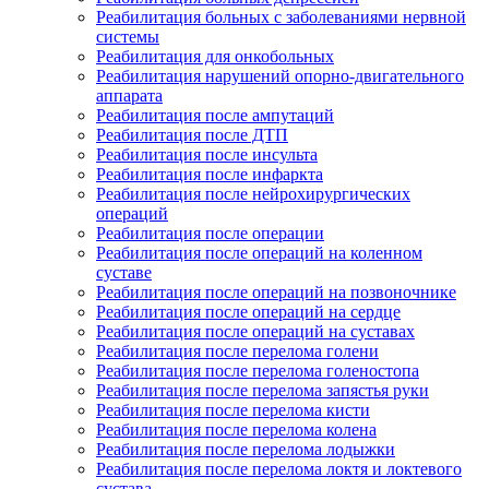
Реабилитация больных с заболеваниями нервной
системы
Реабилитация для онкобольных
Реабилитация нарушений опорно-двигательного
аппарата
Реабилитация после ампутаций
Реабилитация после ДТП
Реабилитация после инсульта
Реабилитация после инфаркта
Реабилитация после нейрохирургических
операций
Реабилитация после операции
Реабилитация после операций на коленном
суставе
Реабилитация после операций на позвоночнике
Реабилитация после операций на сердце
Реабилитация после операций на суставах
Реабилитация после перелома голени
Реабилитация после перелома голеностопа
Реабилитация после перелома запястья руки
Реабилитация после перелома кисти
Реабилитация после перелома колена
Реабилитация после перелома лодыжки
Реабилитация после перелома локтя и локтевого
сустава