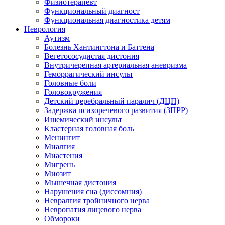
Физиотерапевт
Функциональный диагност
Функциональная диагностика детям
Неврология
Аутизм
Болезнь Хантингтона и Баттена
Вегетососудистая дистония
Внутричерепная артериальная аневризма
Геморрагический инсульт
Головные боли
Головокружения
Детский церебральный паралич (ДЦП)
Задержка психоречевого развития (ЗПРР)
Ишемический инсульт
Кластерная головная боль
Менингит
Миалгия
Миастения
Мигрень
Миозит
Мышечная дистония
Нарушения сна (диссомния)
Невралгия тройничного нерва
Невропатия лицевого нерва
Обмороки