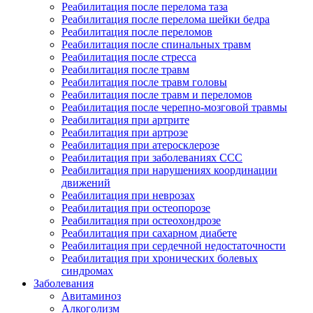
Реабилитация после перелома таза
Реабилитация после перелома шейки бедра
Реабилитация после переломов
Реабилитация после спинальных травм
Реабилитация после стресса
Реабилитация после травм
Реабилитация после травм головы
Реабилитация после травм и переломов
Реабилитация после черепно-мозговой травмы
Реабилитация при артрите
Реабилитация при артрозе
Реабилитация при атеросклерозе
Реабилитация при заболеваниях ССС
Реабилитация при нарушениях координации
движений
Реабилитация при неврозах
Реабилитация при остеопорозе
Реабилитация при остеохондрозе
Реабилитация при сахарном диабете
Реабилитация при сердечной недостаточности
Реабилитация при хронических болевых
синдромах
Заболевания
Авитаминоз
Алкоголизм