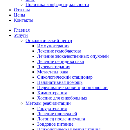
Политика конфиденциальности
Отзывы
Цены
Контакты
Главная
Услуги
Онкологический центр
Иммунотерапия
Лечение гемобластоза
Лечение злокачественных опухолей
Лечение рецидива рака
Лучевая терапия
Метастазы рака
Онкологический стационар
Паллиативная помощь
Переливание крови при онкологии
Химиотерапия
Хоспис для онкобольных
Методы реабилитации
Гирудотерапия
Лечение пролежней
Логопед после инсульта
Зондовое питание
Психологическая реабилитация