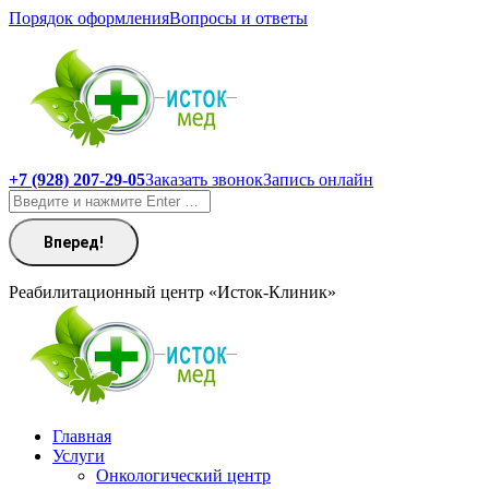
Перейти
Порядок оформления
Вопросы и ответы
к
содержанию
+7 (928) 207-29-05
Заказать звонок
Запись онлайн
Поиск:
Реабилитационный центр «Исток-Клиник»
Главная
Услуги
Онкологический центр