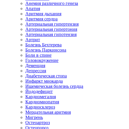
Анемия различного генеза
Апатия
Аритмия дыхания
Аритмия сердца
Артериальная гипертензия
Артериальная гипертония
Артериальная гипотензия
Артрит
Болезнь Бехтерева
Болезнь Паркинсона
Боли в спине
Головокружение
Деменция
Депрессия
Диабетическая стопа
Инфаркт миокарда
Ишемическая болезнь сердца
Йододефицит
Кардиомегалия
Кардиомиопатия
Кардиосклероз
Мерцательная аритмия
Мигрень
Остеоартроз
Остеопороз