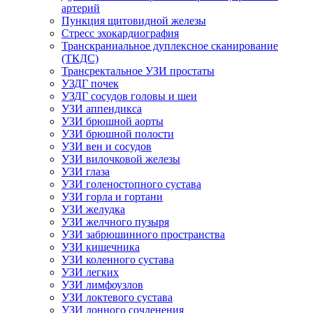
артерий
Пункция щитовидной железы
Стресс эхокардиография
Транскраниальное дуплексное сканирование
(ТКДС)
Трансректальное УЗИ простаты
УЗДГ почек
УЗДГ сосудов головы и шеи
УЗИ аппендикса
УЗИ брюшной аорты
УЗИ брюшной полости
УЗИ вен и сосудов
УЗИ вилочковой железы
УЗИ глаза
УЗИ голеностопного сустава
УЗИ горла и гортани
УЗИ желудка
УЗИ желчного пузыря
УЗИ забрюшинного пространства
УЗИ кишечника
УЗИ коленного сустава
УЗИ легких
УЗИ лимфоузлов
УЗИ локтевого сустава
УЗИ лонного сочленения