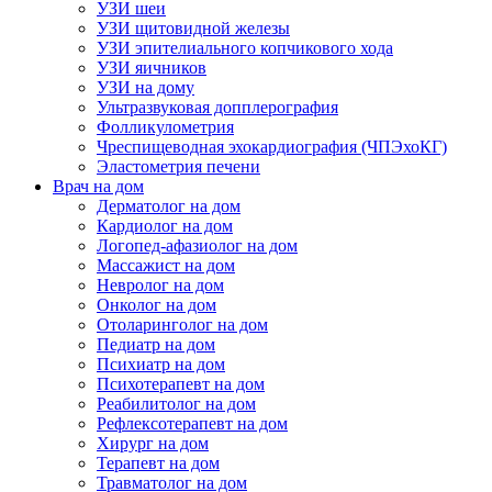
УЗИ шеи
УЗИ щитовидной железы
УЗИ эпителиального копчикового хода
УЗИ яичников
УЗИ на дому
Ультразвуковая допплерография
Фолликулометрия
Чреспищеводная эхокардиография (ЧПЭхоКГ)
Эластометрия печени
Врач на дом
Дерматолог на дом
Кардиолог на дом
Логопед-афазиолог на дом
Массажист на дом
Невролог на дом
Онколог на дом
Отоларинголог на дом
Педиатр на дом
Психиатр на дом
Психотерапевт на дом
Реабилитолог на дом
Рефлексотерапевт на дом
Хирург на дом
Терапевт на дом
Травматолог на дом