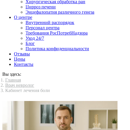
Хирургическая обработка ран
Цирроз печени
Энцефалопатия различного генеза
О центре
Внутренний распорядок
Персонал центра
Требования РосПотребНадзора
Уход 24/7
Блог
Политика конфиденциальности
Отзывы
Цены
Контакты
Вы здесь:
Главная
Врач невролог
Кабинет лечения боли