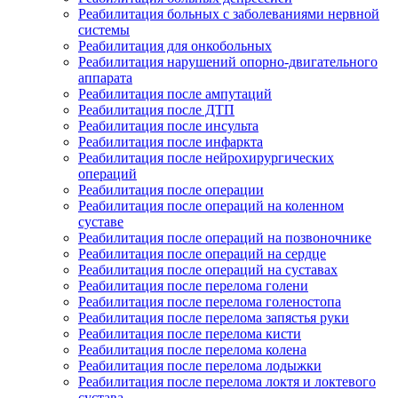
Реабилитация больных с заболеваниями нервной
системы
Реабилитация для онкобольных
Реабилитация нарушений опорно-двигательного
аппарата
Реабилитация после ампутаций
Реабилитация после ДТП
Реабилитация после инсульта
Реабилитация после инфаркта
Реабилитация после нейрохирургических
операций
Реабилитация после операции
Реабилитация после операций на коленном
суставе
Реабилитация после операций на позвоночнике
Реабилитация после операций на сердце
Реабилитация после операций на суставах
Реабилитация после перелома голени
Реабилитация после перелома голеностопа
Реабилитация после перелома запястья руки
Реабилитация после перелома кисти
Реабилитация после перелома колена
Реабилитация после перелома лодыжки
Реабилитация после перелома локтя и локтевого
сустава