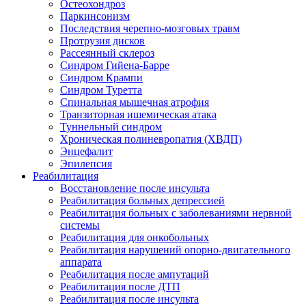
Остеохондроз
Паркинсонизм
Последствия черепно-мозговых травм
Протрузия дисков
Рассеянный склероз
Синдром Гийена-Барре
Синдром Крампи
Синдром Туретта
Спинальная мышечная атрофия
Транзиторная ишемическая атака
Туннельный синдром
Хроническая полиневропатия (ХВДП)
Энцефалит
Эпилепсия
Реабилитация
Восстановление после инсульта
Реабилитация больных депрессией
Реабилитация больных с заболеваниями нервной
системы
Реабилитация для онкобольных
Реабилитация нарушений опорно-двигательного
аппарата
Реабилитация после ампутаций
Реабилитация после ДТП
Реабилитация после инсульта