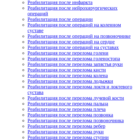
Реабилитация после инфаркта
Реабилитация после нейрохирургических
операций
Реабилитация после операции
Реабилитация после операций на коленном
суставе
Реабилитация после операций на позвоночнике
Реабилитация после операций на сердце
Реабилитация после операций на суставах
Реабилитация после перелома голени
Реабилитация после перелома голеностопа
Реабилитация после перелома запястья руки
Реабилитация после перелома кисти
Реабилитация после перелома колена
Реабилитация после перелома лодыжки
Реабилитация после перелома локтя и локтевого
сустава
Реабилитация после перелома лучевой кости
Реабилитация после перелома пальца
Реабилитация после перелома плеча
Реабилитация после перелома позвонка
Реабилитация после перелома позвоночника
Реабилитация после перелома ребер
Реабилитация после перелома руки
Реабилитация после перелома ступни