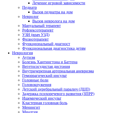
Лечение игровой зависимости
Педиатр
Вызов педиатра на дом
Невролог
Вызов невролога на дом
Мануальный терапевт
Рефлексотерапевт
УЗИ (врач УЗД)
Физиотерапевт
Функциональный диагност
Функциональная диагностика детям
Неврология
Аутизм
Болезнь Хантингтона и Баттена
Вегетососудистая дистония
Внутричерепная артериальная аневризма
Геморрагический инсульт
Головные боли
Головокружения
Детский церебральный паралич (ДЦП)
Задержка психоречевого развития (ЗПРР)
Ишемический инсульт
Кластерная головная боль
Менингит
Миалгия