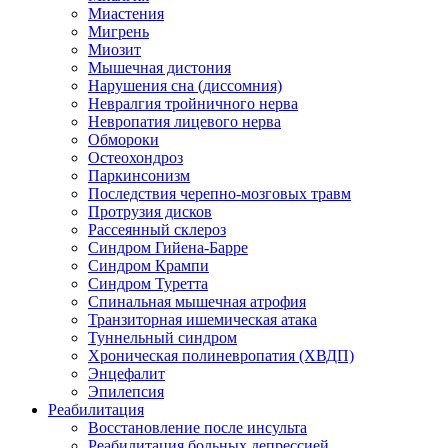
Миастения
Мигрень
Миозит
Мышечная дистония
Нарушения сна (диссомния)
Невралгия тройничного нерва
Невропатия лицевого нерва
Обмороки
Остеохондроз
Паркинсонизм
Последствия черепно-мозговых травм
Протрузия дисков
Рассеянный склероз
Синдром Гийена-Барре
Синдром Крампи
Синдром Туретта
Спинальная мышечная атрофия
Транзиторная ишемическая атака
Туннельный синдром
Хроническая полиневропатия (ХВДП)
Энцефалит
Эпилепсия
Реабилитация
Восстановление после инсульта
Реабилитация больных депрессией