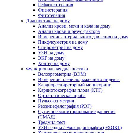
Рефлексотерапия
Физиотерапия
Фитотерапия
Диагностика на дому
Анализ крови, мочи и кала на дому
Анализ крови и резус фактора
Измерение артериального давления на дому
Пикфлоуметрия на дому
Спирометрия на дому
УЗИ на дому
ЭКГ на дому
Холтер на дому
Функциональная диагностика
Велоэргометрия (ВЭМ)
Измерение плече-лодыжечного индекса
Кардиореспираторный мониторинг
Кардиотокография плода (КТГ)
Ортостатическая проба
Пульсоксиметрия
Реоэнцефалография (РЭГ)
Суточное мониторирование давления
(СМАД)
Тредмил-тест
УЗИ сердца / Эхокардиография (ЭХОКГ)
Холтеровское мониторирование