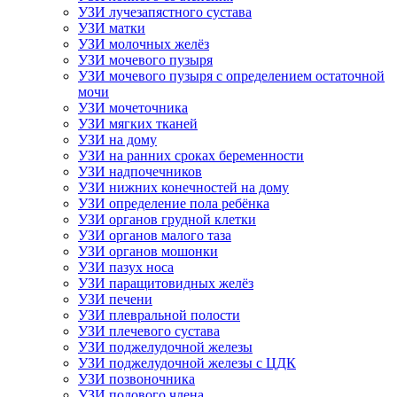
УЗИ лучезапястного сустава
УЗИ матки
УЗИ молочных желёз
УЗИ мочевого пузыря
УЗИ мочевого пузыря с определением остаточной
мочи
УЗИ мочеточника
УЗИ мягких тканей
УЗИ на дому
УЗИ на ранних сроках беременности
УЗИ надпочечников
УЗИ нижних конечностей на дому
УЗИ определение пола ребёнка
УЗИ органов грудной клетки
УЗИ органов малого таза
УЗИ органов мошонки
УЗИ пазух носа
УЗИ паращитовидных желёз
УЗИ печени
УЗИ плевральной полости
УЗИ плечевого сустава
УЗИ поджелудочной железы
УЗИ поджелудочной железы с ЦДК
УЗИ позвоночника
УЗИ полового члена