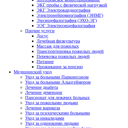
ЭКГ пробы с физической нагрузкой
ЭКГ Электрокардиография
Электронейромиография (ЭНМГ)
Эхоэнцефалография (ЭХО-ЭГ)
ЭЭГ Электроэнцефалография
Прочие услуги
Досуг
Лечебная физкультура
Массаж для пожилых
Транспортировка пожилых людей
Перевозка пожилых людей
Питание
Проживание за пенсию
Медицинский уход
Уход за больными Паркинсоном
Уход за больными Альцгеймером
Лечение диабета
Лечение деменции
Пансионат для лежачих больных
Уход за пожилыми людьми
Лечение варикоза
Уход за психическими больными
Уход за инвалидами
Уход за одинокими людьми