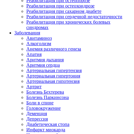
Реабилитация при остеопорозе
Реабилитация при остеохондрозе
Реабилитация при сахарном диабете
Реабилитация при сердечной недостаточности
Реабилитация при хронических болевых
синдромах
Заболевания
Авитаминоз
Алкоголизм
Анемия различного генеза
Апатия
Аритмия дыхания
Аритмия сердца
Артериальная гипертензия
Артериальная гипертония
Артериальная гипотензия
Артрит
Болезнь Бехтерева
Болезнь Паркинсона
Боли в спине
Головокружение
Деменция
Депрессия
Диабетическая стопа
Инфаркт миокарда