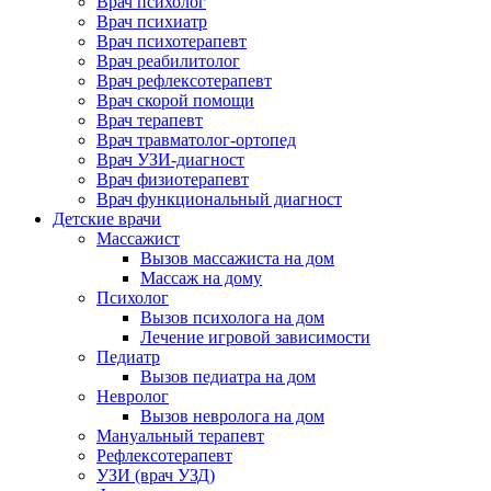
Врач психолог
Врач психиатр
Врач психотерапевт
Врач реабилитолог
Врач рефлексотерапевт
Врач скорой помощи
Врач терапевт
Врач травматолог-ортопед
Врач УЗИ-диагност
Врач физиотерапевт
Врач функциональный диагност
Детские врачи
Массажист
Вызов массажиста на дом
Массаж на дому
Психолог
Вызов психолога на дом
Лечение игровой зависимости
Педиатр
Вызов педиатра на дом
Невролог
Вызов невролога на дом
Мануальный терапевт
Рефлексотерапевт
УЗИ (врач УЗД)