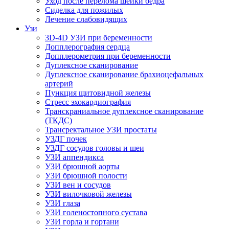
Уход после перелома шейки бедра
Сиделка для пожилых
Лечение слабовидящих
Узи
3D-4D УЗИ при беременности
Допплерография сердца
Допплерометрия при беременности
Дуплексное сканирование
Дуплексное сканирование брахиоцефальных
артерий
Пункция щитовидной железы
Стресс эхокардиография
Транскраниальное дуплексное сканирование
(ТКДС)
Трансректальное УЗИ простаты
УЗДГ почек
УЗДГ сосудов головы и шеи
УЗИ аппендикса
УЗИ брюшной аорты
УЗИ брюшной полости
УЗИ вен и сосудов
УЗИ вилочковой железы
УЗИ глаза
УЗИ голеностопного сустава
УЗИ горла и гортани