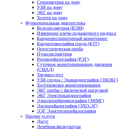
Спирометрия на дому
УЗИ на дому
ЭКГ на дому
Холтер на дому
Функциональная диагностика
Велоэргометрия (ВЭМ)
Измерение плече-лодыжечного индекса
Кардиореспираторный мониторинг
Кардиотокография плода (КТГ)
Ортостатическая проба
Пульсоксиметрия
Реоэнцефалография (РЭГ)
Суточное мониторирование давления
(СМАД)
Тредмил-тест
УЗИ сердца / Эхокардиография (ЭХОКГ)
Холтеровское мониторирование
ЭКГ пробы с физической нагрузкой
ЭКГ Электрокардиография
Электронейромиография (ЭНМГ)
Эхоэнцефалография (ЭХО-ЭГ)
ЭЭГ Электроэнцефалография
Прочие услуги
Досуг
Лечебная физкультура