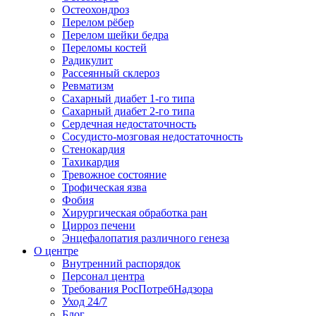
Остеохондроз
Перелом рёбер
Перелом шейки бедра
Переломы костей
Радикулит
Рассеянный склероз
Ревматизм
Сахарный диабет 1-го типа
Сахарный диабет 2-го типа
Сердечная недостаточность
Сосудисто-мозговая недостаточность
Стенокардия
Тахикардия
Тревожное состояние
Трофическая язва
Фобия
Хирургическая обработка ран
Цирроз печени
Энцефалопатия различного генеза
О центре
Внутренний распорядок
Персонал центра
Требования РосПотребНадзора
Уход 24/7
Блог