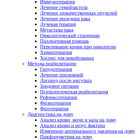
Иммунотерапия
Лечение гемобластоза
Лечение злокачественных опухолей
Лечение рецидива рака
Лучевая терапия
Метастазы рака
Онкологический стационар
Паллиативная помощь
Переливание крови при онкологии
Химиотерапия
Хоспис для онкобольных
Методы реабилитации
Гирудотерапия
Лечение пролежней
Логопед после инсульта
Зондовое питание
Психологическая реабилитация
Рефлексотерапия
Физиотерапия
Фитотерапия
Диагностика на дому
Анализ крови, мочи и кала на дому
Анализ крови и резус фактора
Измерение артериального давления на дому
Пикфлоуметрия на дому