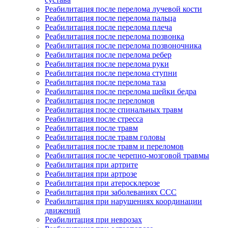
Реабилитация после перелома лучевой кости
Реабилитация после перелома пальца
Реабилитация после перелома плеча
Реабилитация после перелома позвонка
Реабилитация после перелома позвоночника
Реабилитация после перелома ребер
Реабилитация после перелома руки
Реабилитация после перелома ступни
Реабилитация после перелома таза
Реабилитация после перелома шейки бедра
Реабилитация после переломов
Реабилитация после спинальных травм
Реабилитация после стресса
Реабилитация после травм
Реабилитация после травм головы
Реабилитация после травм и переломов
Реабилитация после черепно-мозговой травмы
Реабилитация при артрите
Реабилитация при артрозе
Реабилитация при атеросклерозе
Реабилитация при заболеваниях ССС
Реабилитация при нарушениях координации
движений
Реабилитация при неврозах