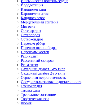
Ишемическая болезнь сердца
Йододефицит
Кардиомегалия
Кардиомиопатия
Кардиосклероз
Мерцательная аритмия
Мигрень
Остеоартроз
Остеопороз
Остеохондроз
Перелом рёбер
Перелом шейки бедра
Переломы костей
Радикулит
Рассеянный склероз
Ревматизм
Сахарный диабет 1-го типа
Сахарный диабет 2-го типа
Сердечная недостаточность
Сосудисто-мозговая недостаточность
Стенокардия
Тахикардия
Тревожное состояние
Трофическая язва
Фобия