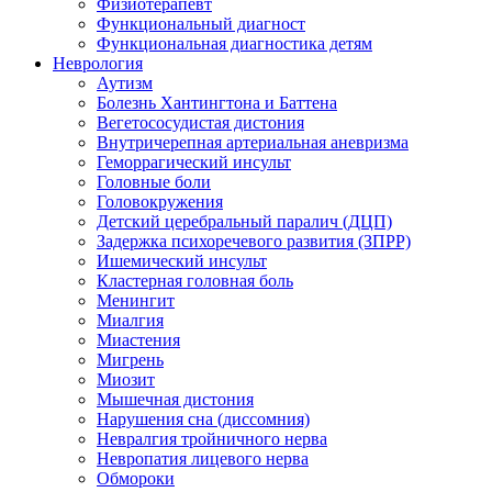
Физиотерапевт
Функциональный диагност
Функциональная диагностика детям
Неврология
Аутизм
Болезнь Хантингтона и Баттена
Вегетососудистая дистония
Внутричерепная артериальная аневризма
Геморрагический инсульт
Головные боли
Головокружения
Детский церебральный паралич (ДЦП)
Задержка психоречевого развития (ЗПРР)
Ишемический инсульт
Кластерная головная боль
Менингит
Миалгия
Миастения
Мигрень
Миозит
Мышечная дистония
Нарушения сна (диссомния)
Невралгия тройничного нерва
Невропатия лицевого нерва
Обмороки