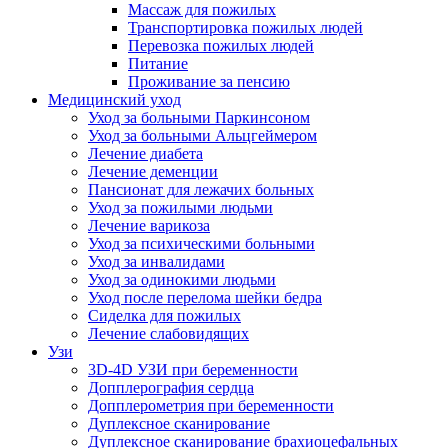
Массаж для пожилых
Транспортировка пожилых людей
Перевозка пожилых людей
Питание
Проживание за пенсию
Медицинский уход
Уход за больными Паркинсоном
Уход за больными Альцгеймером
Лечение диабета
Лечение деменции
Пансионат для лежачих больных
Уход за пожилыми людьми
Лечение варикоза
Уход за психическими больными
Уход за инвалидами
Уход за одинокими людьми
Уход после перелома шейки бедра
Сиделка для пожилых
Лечение слабовидящих
Узи
3D-4D УЗИ при беременности
Допплерография сердца
Допплерометрия при беременности
Дуплексное сканирование
Дуплексное сканирование брахиоцефальных