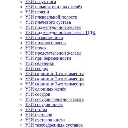
УЗИ пазух носа
УЗИ паращитовидных желёз
УЗИ печени
УЗИ плевральной полости
УЗИ плечевого сустава
УЗИ поджелудочной железы
УЗИ поджелудочной железы с ЦДК
УЗИ позвоночника
УЗИ полового члена
УЗИ почек
УЗИ предстательной железы
УЗИ при беременности
УЗИ селезёнки
УЗИ сердца
УЗИ скрининг 1-го триместра
УЗИ скрининг 2-го триместра
УЗИ скрининг 3-го триместра
УЗИ слюнных желёз
УЗИ сосудов
УЗИ сосудов головного мозга
УЗИ сосудов почек
УЗИ стопы
УЗИ суставов
УЗИ суставов кисти
УЗИ тазобедренных суставов