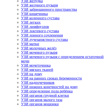
УЗИ желудка
УЗИ желчного пузыря
УЗИ забрюшинного пространства
УЗИ кишечника
УЗИ коленного сустава
УЗИ легких
УЗИ лимфоузлов
УЗИ локтевого сустава
УЗИ лонного сочленения
УЗИ лучезапястного сустава
УЗИ матки
УЗИ молочных желёз
УЗИ мочевого пузыря
УЗИ мочевого пузыря с определением остаточной
мочи
УЗИ мочеточника
УЗИ мягких тканей
УЗИ на дому
УЗИ на ранних сроках беременности
УЗИ надпочечников
УЗИ нижних конечностей на дому
УЗИ определение пола ребёнка
УЗИ органов грудной клетки
УЗИ органов малого таза
УЗИ органов мошонки