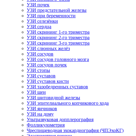
УЗИ почек
УЗИ предстательной железы
УЗИ при беременности
УЗИ селезёнки
УЗИ сердца
УЗИ скрининг 1-го триместра
УЗИ скрининг 2-го триместра
УЗИ скрининг 3-го триместра
УЗИ слюнных желёз
УЗИ сосудов
УЗИ сосудов головного мозга
УЗИ сосудов почек
УЗИ стопы
УЗИ суставов
УЗИ суставов кисти
УЗИ тазобедренных суставов
УЗИ шеи
УЗИ щитовидной железы
УЗИ эпителиального копчикового хода
УЗИ яичников
УЗИ на дому
Ультразвуковая допплерография
Фолликулометрия
Чреспищеводная эхокардиография (ЧПЭхоКГ)
Эластометрия печени