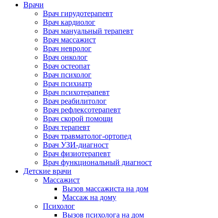
Врачи
Врач гирудотерапевт
Врач кардиолог
Врач мануальный терапевт
Врач массажист
Врач невролог
Врач онколог
Врач остеопат
Врач психолог
Врач психиатр
Врач психотерапевт
Врач реабилитолог
Врач рефлексотерапевт
Врач скорой помощи
Врач терапевт
Врач травматолог-ортопед
Врач УЗИ-диагност
Врач физиотерапевт
Врач функциональный диагност
Детские врачи
Массажист
Вызов массажиста на дом
Массаж на дому
Психолог
Вызов психолога на дом